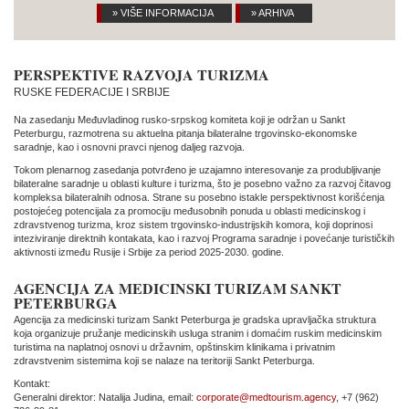
» VIŠE INFORMACIJA
» ARHIVA
» VIŠE INFORMACIJA
» VIŠE INFORMACIJA
» ARHIVA
» ARHIVA
PERSPEKTIVE RAZVOJA TURIZMA
RUSKE FEDERACIJE I SRBIJE
Na zasedanju Međuvladinog rusko-srpskog komiteta koji je održan u Sankt
Peterburgu, razmotrena su aktuelna pitanja bilateralne trgovinsko-ekonomske
saradnje, kao i osnovni pravci njenog daljeg razvoja.
Tokom plenarnog zasedanja potvrđeno je uzajamno interesovanje za produbljivanje
bilateralne saradnje u oblasti kulture i turizma, što je posebno važno za razvoj čitavog
kompleksa bilateralnih odnosa. Strane su posebno istakle perspektivnost korišćenja
postojećeg potencijala za promociju međusobnih ponuda u oblasti medicinskog i
zdravstvenog turizma, kroz sistem trgovinsko-industrijskih komora, koji doprinosi
inteziviranje direktnih kontakata, kao i razvoj Programa saradnje i povećanje turističkih
aktivnosti između Rusije i Srbije za period 2025-2030. godine.
AGENCIJA ZA MEDICINSKI TURIZAM SANKT
PETERBURGA
Agencija za medicinski turizam Sankt Peterburga je gradska upravljačka struktura
koja organizuje pružanje medicinskih usluga stranim i domaćim ruskim medicinskim
turistima na naplatnoj osnovi u državnim, opštinskim klinikama i privatnim
zdravstvenim sistemima koji se nalaze na teritoriji Sankt Peterburga.
Kontakt:
Generalni direktor: Natalija Judina, email:
corporate@medtourism.agency
, +7 (962)