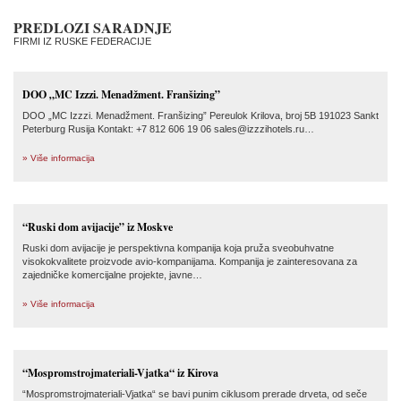
PREDLOZI SARADNJE
FIRMI IZ RUSKE FEDERACIJE
DOO „MC Izzzi. Menadžment. Franšizing”
DOO „MC Izzzi. Menadžment. Franšizing” Pereulok Krilova, broj 5B 191023 Sankt
Peterburg Rusija Kontakt: +7 812 606 19 06 sales@izzzihotels.ru…
» Više informacija
“Ruski dom avijacije” iz Moskve
Ruski dom avijacije je perspektivna kompanija koja pruža sveobuhvatne
visokokvalitete proizvode avio-kompanijama. Kompanija je zainteresovana za
zajedničke komercijalne projekte, javne…
» Više informacija
“Mospromstrojmateriali-Vjatka“ iz Kirova
“Mospromstrojmateriali-Vjatka“ se bavi punim ciklusom prerade drveta, od seče