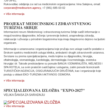
726-39-81;
Rukovodilac odeljenja za rad sa medicinskim organizacijama: Irina Salejeva, email:
corporate@medtourism.agency
, +7 (981) 685-03-02
» Više informacija
PROJEKAT MEDICINSKOG I ZDRAVSTVENOG
TURIZMA SRBIJE
Informacioni resurs Medicinskog i zdravstvenog turizma Srbije sadži informacije o
mogućnostima dijagnostike, lečenja i prevencije bolesti, unapređenja zdravlja,
relaksacije i uživanja u prirodnim bogatstvima koja imaju blagotvorno dejstvo na ljudski
organizam.
Informacije o ustanovama i organizacijama koje pružaju ove usluge sadrže podatke o
širokom spektru medicinskih usluga klinika, ambulanti i drugih zdravstvenih ustanova.
Svrstane su prema specijalizacijama, među kojima su dijagnostika, hirurgija,
oftalmologija, stomatologija, kardiologija, dermatologija i kozmetologija, estetska
hirurgija i dr. Takođe predstavljene su ponude BANJA I ODMARALIŠTA, WELNESS I
SPA HOTELA, sa svim pratećim sadržajima i uslugama, zatim ponude licenciranih
TURISTIČKIH AGENCIJA, OSIGURAVAJUĆIH DRUŠTAVA, kao i organizacije koje
posluju u oblasti EKO-TURIZMA I AKTIVNOG ODMORA.
» Više informacija
SPECIJALIZOVANA IZLOŽBA "EXPO-2027"
VELIKA ŠANSA ZA SARADNJU
» Više informacija