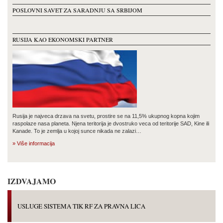
POSLOVNI SAVET ZA SARADNJU SA SRBIJOM
RUSIJA KAO EKONOMSKI PARTNER
Rusija je najveca drzava na svetu, prostire se na 11,5% ukupnog kopna kojim
raspolaze nasa planeta. Njena teritorija je dvostruko veca od teritorije SAD, Kine ili
Kanade. To je zemlja u kojoj sunce nikada ne zalazi…
» Više informacija
IZDVAJAMO
USLUGE SISTEMA TIK RF ZA PRAVNA LICA