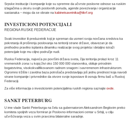
Srpske institucije i kompanije koje su spremne da učvrste poslovne odnose sa ruskim
izlagačima u okviru svojih poslovnih ponuda, agende povezivanja i organizacije
sastanaka – mogu da se obrate na
kabinetsavetnika@tikrf.org
INVESTICIONI POTENCIJALI
REGIONA RUSKE FEDERACIJE
Svaki investitor ili preduzetnik koji je spreman da usmeri svoja novčana sredstva ka
pokretanju ili proširenju poslovanja na teritoriji strane države, obavezan je da
prethodno pravilno isplanira dinamiku realizacije svog projekta i detaljno istraži
potencijale koje mu ciljno područje nudi.
Ruska Federacija, najveća po površini država sveta, čija teritorija prolazi kroz 11
vremenskih zona i u kojoj živi oko 150 000 000 stanovnika, obiluje prirodnim
bogatstvima, visokokvalifikovanom radnom snagom i savremenom infrastrukturom.
Ogromno tržište i zavidna baza potrošača predstavljaju još jednu prednost koja navodi
strane kompanije i privrednike da otvore svoje ispostave ili osnuju firmu baš u Ruskoj
Federaciji.
Za više informacija o investicionim potencijalima ruskih regiona saznajte
ovde
.
SANKT PETERBURG
U ime vlade Sankt Peterburga na čelu sa gubernatorom Aleksandrom Beglovim preko
komiteta spoljnih veza formiran je Poslovno-informacioni centar u Srbiji, u cilju
učvršćivanja veza u svim pravcima bilateralne saradnje.