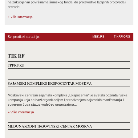
na zakupljenim površinama šumskog fonda, do proizvodnje lepljenih proizvoda i
prerade…
» Više informacija
Svi predlozi saradnje:
MBK.RS
TIKRF.ORG
TIK RF
TPPRF.RU
SAJAMSKI KOMPLEKS EKSPOCENTAR MOSKVA
Moskovski centralni sajamski kompleks „Ekspocentar“ je svetski poznata ruska
kompanija koja se bavi organizacijom i priređivanjem sajamskih manifestacija i
suvereno čuva status vodećeg organizatora…
» Više informacija
MEĐUNARODNI TRGOVINSKI CENTAR MOSKVA