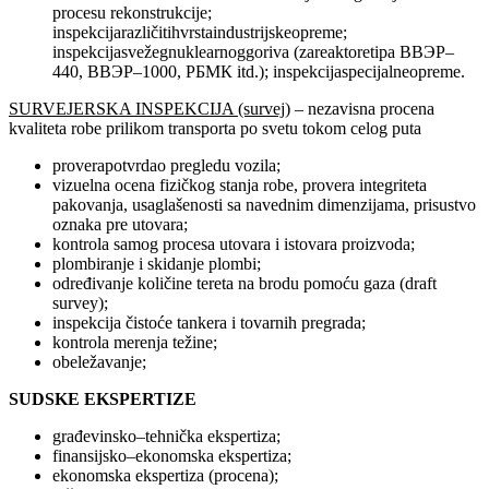
procesu rekonstrukcije;
inspekcijarazličitihvrstaindustrijskeopreme;
inspekcijasvežegnuklearnoggoriva (zareaktoretipa ВВЭР–
440, ВВЭР–1000, РБМК itd.); inspekcijaspecijalneopreme.
SURVEJERSKA
INSPEKCIJA
(survej
) – nezavisna procena
kvaliteta robe prilikom transporta po svetu tokom celog puta
proverapotvrdao pregledu vozila;
vizuelna ocena fizičkog stanja robe, provera integriteta
pakovanja, usaglašenosti sa navednim dimenzijama, prisustvo
oznaka pre utovara;
kontrola samog procesa utovara i istovara proizvoda;
plombiranje i skidanje plombi;
određivanje količine tereta na brodu pomoću gaza (draft
survey);
inspekcija čistoće tankera i tovarnih pregrada;
kontrola merenja težine;
obeležavanje;
SUDSKE EKSPERTIZE
građevinsko–tehnička ekspertiza;
finansijsko–ekonomska ekspertiza;
ekonomska ekspertiza (procena);