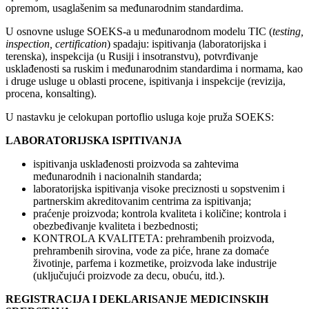
opremom, usaglašenim sa međunarodnim standardima.
U osnovne usluge SOEKS-a u međunarodnom modelu TIC (
testing,
inspection, certification
) spadaju: ispitivanja (laboratorijska i
terenska), inspekcija (u Rusiji i insotranstvu), potvrđivanje
usklađenosti sa ruskim i međunarodnim standardima i normama, kao
i druge usluge u oblasti procene, ispitivanja i inspekcije (revizija,
procena, konsalting).
U nastavku je celokupan portoflio usluga koje pruža SOEKS:
LABORATORIJSKA ISPITIVANJA
ispitivanja usklađenosti proizvoda sa zahtevima
međunarodnih i nacionalnih standarda;
laboratorijska ispitivanja visoke preciznosti u sopstvenim i
partnerskim akreditovanim centrima za ispitivanja;
praćenje proizvoda; kontrola kvaliteta i količine; kontrola i
obezbeđivanje kvaliteta i bezbednosti;
KONTROLA KVALITETA: prehrambenih proizvoda,
prehrambenih sirovina, vode za piće, hrane za domaće
životinje, parfema i kozmetike, proizvoda lake industrije
(uključujući proizvode za decu, obuću, itd.).
REGISTRACIJA I DEKLARISANJE MEDICINSKIH