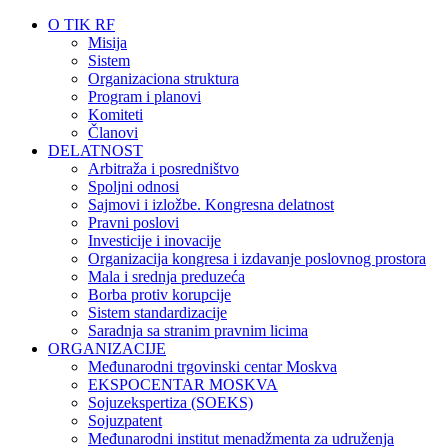
O TIK RF
Misija
Sistem
Organizaciona struktura
Program i planovi
Komiteti
Članovi
DELATNOST
Arbitraža i posredništvo
Spoljni odnosi
Sajmovi i izložbe. Kongresna delatnost
Pravni poslovi
Investicije i inovacije
Organizacija kongresa i izdavanje poslovnog prostora
Mala i srednja preduzeća
Borba protiv korupcije
Sistem standardizacije
Saradnja sa stranim pravnim licima
ORGANIZACIJE
Međunarodni trgovinski centar Moskva
EKSPOCENTAR MOSKVA
Sojuzekspertiza (SOEKS)
Sojuzpatent
Međunarodni institut menadžmenta za udruženja