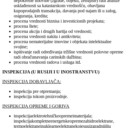
nepokretne imovine (zgrade, objekti, zemljište) radi analize
usklađenosti sa katastarskom vrednošću, obavljana
kupoprodajnih transakcija, davanja pod najam ili u zalog,
osiguranja, kredita;
procena vrednosti biznisa i investicionih projekata;
procena štete;
procena akcija i drugih hartija od vrednosti;
procena vrednosti nakita i antikviteta;
procena nematerijalne imovine i objekata intelektualne
svojine;
ispitivanje radi određivanja tržišne vrednosti polovne opreme
radi obračunavanja carinskih dažbina;
procena vrednosti radova i usluga itd.
INSPEKCIJA (U RUSIJI I U INOSTRANSTVU)
INSPEKCIJA DOBAVLJAČA:
inspekcija pre otpremanja;
inspekcija tokom proizvodnje.
INSPEKCIJA OPREME I GORIVA
inspekcijaelektrotehničkeopremeimaterijala;
inspekcijakompletneenergetskeopremezahidroelektrane,
termoelektraneinuklearneelektranekojesuuizgradnjiiliu