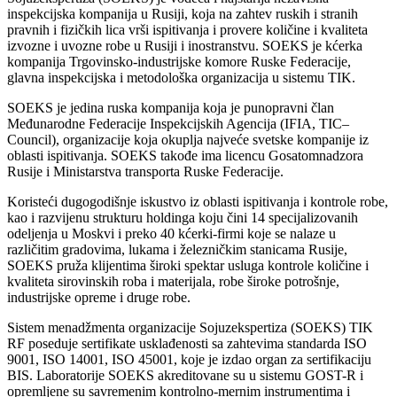
inspekcijska kompanija u Rusiji, koja na zahtev ruskih i stranih
pravnih i fizičkih lica vrši ispitivanja i provere količine i kvaliteta
izvozne i uvozne robe u Rusiji i inostranstvu. SOEKS je kćerka
kompanija Trgovinsko-industrijske komore Ruske Federacije,
glavna inspekcijska i metodološka organizacija u sistemu TIK.
SOEKS je jedina ruska kompanija koja je punopravni član
Međunarodne Federacije Inspekcijskih Agencija (IFIA, TIC–
Council), organizacije koja okuplja najveće svetske kompanije iz
oblasti ispitivanja. SOEKS takođe ima licencu Gosatomnadzora
Rusije i Ministarstva transporta Ruske Federacije.
Koristeći dugogodišnje iskustvo iz oblasti ispitivanja i kontrole robe,
kao i razvijenu strukturu holdinga koju čini 14 specijalizovanih
odeljenja u Moskvi i preko 40 kćerki-firmi koje se nalaze u
različitim gradovima, lukama i železničkim stanicama Rusije,
SOEKS pruža klijentima široki spektar usluga kontrole količine i
kvaliteta sirovinskih roba i materijala, robe široke potrošnje,
industrijske opreme i druge robe.
Sistem menadžmenta organizacije Sojuzekspertiza (SOEKS) TIK
RF poseduje sertifikate usklađenosti sa zahtevima standarda ISO
9001, ISO 14001, ISO 45001, koje je izdao organ za sertifikaciju
BIS. Laboratorije SOEKS akreditovane su u sistemu GOST-R i
opremljene su savremenim kontrolno-mernim instrumentima i