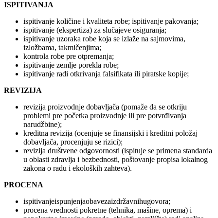
ISPITIVANJA
ispitivanje količine i kvaliteta robe; ispitivanje pakovanja;
ispitivanje (ekspertiza) za slučajeve osiguranja;
ispitivanje uzoraka robe koja se izlaže na sajmovima,
izložbama, takmičenjima;
kontrola robe pre otpremanja;
ispitivanje zemlje porekla robe;
ispitivanje radi otkrivanja falsifikata ili piratske kopije;
REVIZIJA
revizija proizvodnje dobavljača (pomaže da se otkriju
problemi pre početka proizvodnje ili pre potvrđivanja
narudžbine);
kreditna revizija (ocenjuje se finansijski i kreditni položaj
dobavljača, procenjuju se rizici);
revizija društvene odgovornosti (ispituje se primena standarda
u oblasti zdravlja i bezbednosti, poštovanje propisa lokalnog
zakona o radu i ekoloških zahteva).
PROCENA
ispitivanjeispunjenjaobavezaizdržavnihugovora;
procena vrednosti pokretne (tehnika, mašine, oprema) i