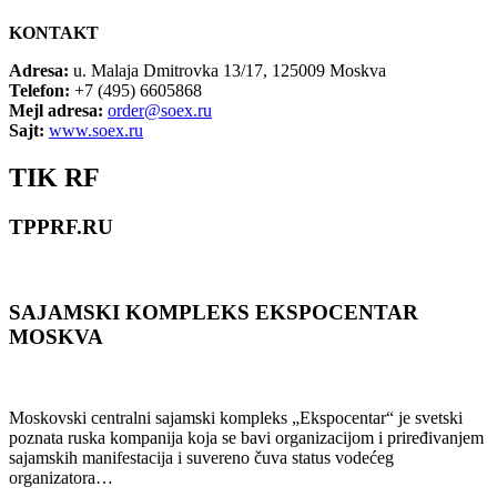
KONTAKT
Adresa:
u. Malaja Dmitrovka 13/17, 125009 Moskva
Telefon:
+7 (495) 6605868
Mejl adresa:
order@soex.ru
Sajt:
www.soex.ru
TIK RF
TPPRF.RU
SAJAMSKI KOMPLEKS EKSPOCENTAR
MOSKVA
Moskovski centralni sajamski kompleks „Ekspocentar“ je svetski
poznata ruska kompanija koja se bavi organizacijom i priređivanjem
sajamskih manifestacija i suvereno čuva status vodećeg
organizatora…