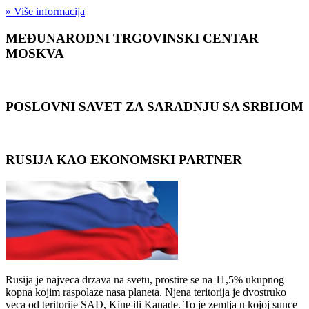
» Više informacija
MEĐUNARODNI TRGOVINSKI CENTAR
MOSKVA
POSLOVNI SAVET ZA SARADNJU SA SRBIJOM
RUSIJA KAO EKONOMSKI PARTNER
Rusija je najveca drzava na svetu, prostire se na 11,5% ukupnog
kopna kojim raspolaze nasa planeta. Njena teritorija je dvostruko
veca od teritorije SAD, Kine ili Kanade. To je zemlja u kojoj sunce