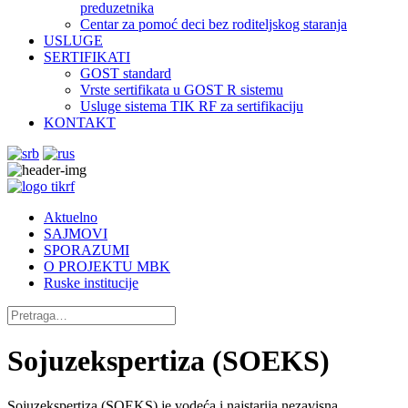
preduzetnika
Centar za pomoć deci bez roditeljskog staranja
USLUGE
SERTIFIKATI
GOST standard
Vrste sertifikata u GOST R sistemu
Usluge sistema TIK RF za sertifikaciju
KONTAKT
Aktuelno
SAJMOVI
SPORAZUMI
O PROJEKTU MBK
Ruske institucije
Sojuzekspertiza (SOEKS)
Sojuzekspertiza (SOEKS) je vodeća i najstarija nezavisna