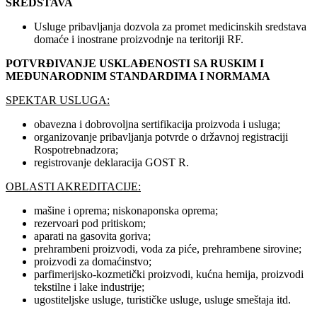
SREDSTAVA
Usluge pribavljanja dozvola za promet medicinskih sredstava
domaće i inostrane proizvodnje na teritoriji RF.
POTVRĐIVANJE USKLAĐENOSTI SA RUSKIM I
MEĐUNARODNIM STANDARDIMA I NORMAMA
SPEKTAR USLUGA:
obavezna i dobrovoljna sertifikacija proizvoda i usluga;
organizovanje pribavljanja potvrde o državnoj registraciji
Rospotrebnadzora;
registrovanje deklaracija GOST R.
OBLASTI AKREDITACIJE:
mašine i oprema; niskonaponska oprema;
rezervoari pod pritiskom;
aparati na gasovita goriva;
prehrambeni proizvodi, voda za piće, prehrambene sirovine;
proizvodi za domaćinstvo;
parfimerijsko-kozmetički proizvodi, kućna hemija, proizvodi
tekstilne i lake industrije;
ugostiteljske usluge, turističke usluge, usluge smeštaja itd.