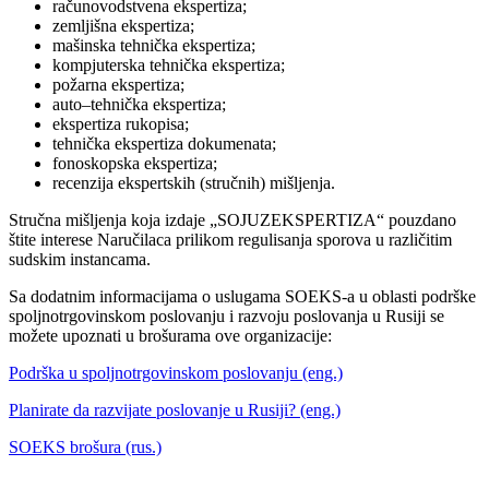
računovodstvena ekspertiza;
zemljišna ekspertiza;
mašinska tehnička ekspertiza;
kompjuterska tehnička ekspertiza;
požarna ekspertiza;
auto–tehnička ekspertiza;
ekspertiza rukopisa;
tehnička ekspertiza dokumenata;
fonoskopska ekspertiza;
recenzija ekspertskih (stručnih) mišljenja.
Stručna mišljenja koja izdaje „SOJUZEKSPERTIZA“ pouzdano
štite interese Naručilaca prilikom regulisanja sporova u različitim
sudskim instancama.
Sa dodatnim informacijama o uslugama SOEKS-a u oblasti podrške
spoljnotrgovinskom poslovanju i razvoju poslovanja u Rusiji se
možete upoznati u brošurama ove organizacije:
Podrška u spoljnotrgovinskom poslovanju (eng.)
Planirate da razvijate poslovanje u Rusiji? (eng.)
SOEKS brošura (rus.)