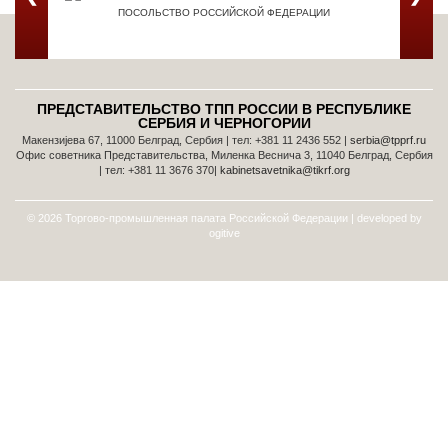
ПОСОЛЬСТВО РОССИЙСКОЙ ФЕДЕРАЦИИ
ТОРГОВ
ПРЕДСТАВИТЕЛЬСТВО ТПП РОССИИ В РЕСПУБЛИКЕ
СЕРБИЯ И ЧЕРНОГОРИИ
Макензијева 67, 11000 Белград, Сербия | тел: +381 11 2436 552 |
serbia@tpprf.ru
Офис советника Представительства, Миленка Веснича 3, 11040 Белград, Сербия
| тел: +381 11 3676 370|
kabinetsavetnika@tikrf.org
© 2026 Торгово-промышленная палата Российской Федерации | developed by
ogitive