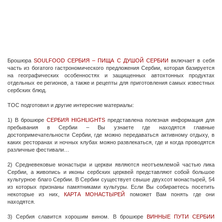
Брошюра
SOULFOOD СЕРБИЯ – ПИЩА С ДУШОЙ СЕРБИИ
включает в себя
часть из богатого гастрономического предложения Сербии, которая базируется
на географических особенностях и защищенных автохтонных продуктах
отдельных ее регионов, а также и рецепты для приготовления самых известных
сербских блюд.
ТОС подготовил и другие интересние материалы:
1) В брошюре
СЕРБИЯ HIGHLIGHTS
представлена полезная информация для
пребывания в Сербии – Вы узнаете где находятся главные
достопримечательности Сербии, где можно передаваться активному отдыху, в
каких ресторанах и ночных клубах можно развлекаться, где и когда проводятся
различные фестивали…
2) Средневековые монастыри и церкви являются неотъемлемой частью лика
Сербии, а живопись и иконы сербских церквей представляют собой большое
культурное благо Сербии. В Сербии существует свыше двухсот монастырей, 54
из которых признаны памятниками культуры. Если Вы собираетесь посетить
некоторые из них,
КАРТА МОНАСТЫРЕЙ
поможет Вам понять где они
находятся.
3) Сербия славится хорошим вином. В брошюре
ВИННЫЕ ПУТИ СЕРБИИ