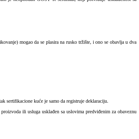
kovanje) mogao da se plasira na rusko tržište, i ono se obavlja u dva
k sertifikacione kuće je samo da registruje deklaraciju.
ih proizvoda ili usluga usklađen sa uslovima predviđenim za obaveznu