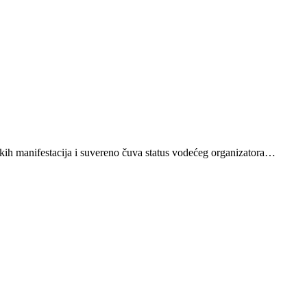
kih manifestacija i suvereno čuva status vodećeg organizatora…