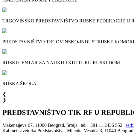
TRGOVINSKO PREDSTAVNIŠTVO RUSKE FEDERACIJE U RE
PREDSTAVNIŠTVO TRGOVINSKO-INDUSTRIJSKE KOMORE R
RUSKI CENTAR ZA NAUKU I KULTURU RUSKI DOM
RUSKA ŠKOLA
❮
❯
PREDSTAVNIŠTVO TIK RF U REPUBLIC
Makenzijeva 67, 11000 Beograd, Srbija | tel: +381 11 2436 552 |
serb
Kabinet savetnika Predstavništva, Milenka Vesnića 3, 11040 Beograd 