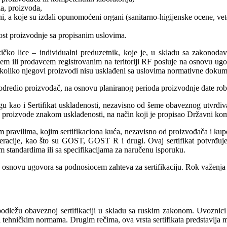
ala, proizvoda,
 a koje su izdali opunomoćeni organi (sanitarno-higijenske ocene, veteri
nost proizvodnje sa propisanim uslovima.
ičko lice – individualni preduzetnik, koje je, u skladu sa zakonodavs
đačem ili prodavcem registrovanim na teritoriji RF posluje na osnovu u
iko njegovi proizvodi nisu usklađeni sa uslovima normativne dokument
dredio proizvođač, na osnovu planiranog perioda proizvodnje date robe
gu kao i Sertifikat usklađenosti, nezavisno od šeme obaveznog utvrđivan
 proizvode znakom usklađenosti, na način koji je propisao Državni komi
 pravilima, kojim sertifikaciona kuća, nezavisno od proizvođača i kupc
deracije, kao što su GOST, GOST R i drugi. Ovaj sertifikat potvrđuje
im standardima ili sa specifikacijama za naručenu isporuku.
osnovu ugovora sa podnosiocem zahteva za sertifikaciju. Rok važenja se
dležu obaveznoj sertifikaciji u skladu sa ruskim zakonom. Uvoznici il
ehničkim normama. Drugim rečima, ova vrsta sertifikata predstavlja mar