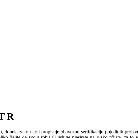
ST R
ča, donela zakon koji propisuje obaveznu sertifikaciju pojedinih proi
iko želite da svoju robu ili usluge plasirate na rusko tržište, za t