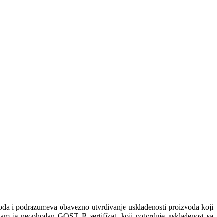
zvoda i podrazumeva obavezno utvrđivanje usklađenosti proizvoda koji
o vam je neophodan GOST R sertifikat, koji potvrđuje usklađenost sa