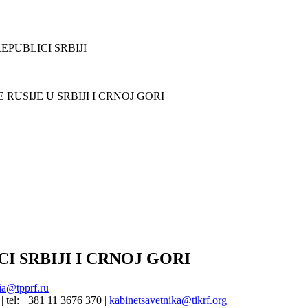
PUBLICI SRBIJI
USIJE U SRBIJI I CRNOJ GORI
I SRBIJI I CRNOJ GORI
ia@tpprf.ru
| tel: +381 11 3676 370 |
kabinetsavetnika@tikrf.org