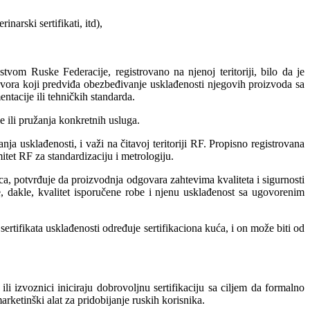
narski sertifikati, itd),
tvom Ruske Federacije, registrovano na njenoj teritoriji, bilo da je
govora koji predviđa obezbeđivanje usklađenosti njegovih proizvoda sa
acije ili tehničkih standarda.
 ili pružanja konkretnih usluga.
ja usklađenosti, i važi na čitavoj teritoriji RF. Propisno registrovana
tet RF za standardizaciju i metrologiju.
a, potvrđuje da proizvodnja odgovara zahtevima kvaliteta i sigurnosti
, dakle, kvalitet isporučene robe i njenu usklađenost sa ugovorenim
rtifikata usklađenosti određuje sertifikaciona kuća, i on može biti od
i izvoznici iniciraju dobrovoljnu sertifikaciju sa ciljem da formalno
ketinški alat za pridobijanje ruskih korisnika.