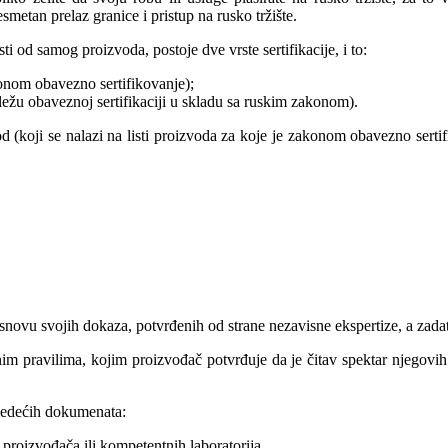
metan prelaz granice i pristup na rusko tržište.
i od samog proizvoda, postoje dve vrste sertifikacije, i to:
onom obavezno sertifikovanje);
ežu obaveznoj sertifikaciji u skladu sa ruskim zakonom).
(koji se nalazi na listi proizvoda za koje je zakonom obavezno sertifi
snovu svojih dokaza, potvrđenih od strane nezavisne ekspertize, a zadata
nim pravilima, kojim proizvođač potvrđuje da je čitav spektar njegov
sledećih dokumenata:
e proizvođača ili kompetentnih laboratorija,