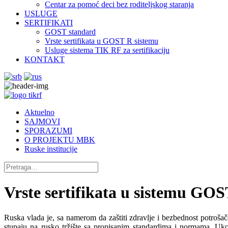
Centar za pomoć deci bez roditeljskog staranja
USLUGE
SERTIFIKATI
GOST standard
Vrste sertifikata u GOST R sistemu
Usluge sistema TIK RF za sertifikaciju
KONTAKT
Aktuelno
SAJMOVI
SPORAZUMI
O PROJEKTU MBK
Ruske institucije
Vrste sertifikata u sistemu GO
Ruska vlada je, sa namerom da zaštiti zdravlje i bezbednost potroša
stupaju na rusko tržište sa propisanim standardima i normama. Ukol