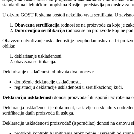
standardima i tehničkim propisima Rusije i predstavlja preduslov za nes
U okviru GOST R sitema postoji nekoliko vrsta sertifikata. U zavisnost
Obavezna sertifikacija
(odnosi se na proizvode za koje je zak
Dobrovoljna sertifikacija
(odnosi se na proizvode koji ne podl
Obavezno utvrđivanje usklađenosti je neophodan uslov da bi proizvod 
oblika:
deklarisanje usklađenosti,
obavezna sertifikacija.
Deklarisanje usklađenosti obuhvata dva procesa:
donošenje deklaracije usklađenosti,
registraciju deklaracije usklađenosti u sertifikacionoj kući.
Deklaraciju usklađenosti
donosi proizvođač ili isporučilac robe na o
Deklaracija usklađenosti je dokument, sastavljen u skladu sa određe
sertifikaciju datih proizvoda ili usluga.
Deklaraciju usklađenosti proizvođač (isporučilac) donosi na osnovu 
protokoli kontrolnih ispitivanja proizvodnje, izvršenih od stran