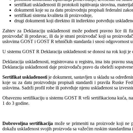
sertifikati usklađenosti ili protokoli ispitivanja sirovina, materij
dokumenti koje su za datu proizvodnju propisali federalni zakoni,
sertifikati sistema kvaliteta ili proizvodnje,
drugi dokumenti koji direktno ili indirektno potvrđuju usklađe
Zahtev za Deklaraciju usklađenosti može podneti pravno lice ili fiz
proizvođač ili prodavac, ili da je strani proizvođač koji sa proizvo
uslovima GOST i GOST R tehničkih standarda i snosi odgovornost ukol
U sistemu GOST R Deklaracija usklađenosti se donosi na rok koji je o
Deklaracija usklađenosti, registrovana u registru, ima istu pravnu sna
Deklaracija usklađenosti daje proizvođaču pravo da obeleži sopstvene
Sertifikat usklađenosti
je dokument, sastavljen u skladu sa određenim
koje su za datu proizvodnju propisali standardi i pravila Ruske Fe
uslovima. Sadrži profil robe ili potvrđuje njenu usklađenost sa izvesn
Obaveznu sertifikaciju u sistemu GOST R vrši sertifikaciona kuća, na 
1 do 3 godine.
Dobrovoljna sertifikacija
može se primeniti na proizvode koji ne po
dokažu usklađenost svojih proizvoda sa važećim ruskim standardima i t