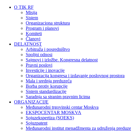
O TIK RF
Misija
Sistem
Organizaciona struktura
Program i planovi
Komiteti
Članovi
DELATNOST
Arbitraža i posredništvo
Spoljni odnosi
Sajmovi i izložbe. Kongresna delatnost
Pravni poslovi
Investicije i inovacije
Organizacija kongresa i izdavanje poslovnog prostora
Mala i srednja preduzeća
Borba protiv korupcije
Sistem standardizacije
Saradnja sa stranim pravnim licima
ORGANIZACIJE
Međunarodni trgovinski centar Moskva
EKSPOCENTAR MOSKVA
Sojuzekspertiza (SOEKS)
Sojuzpatent
Međunarodni institut menadžmenta za udruženja preduze