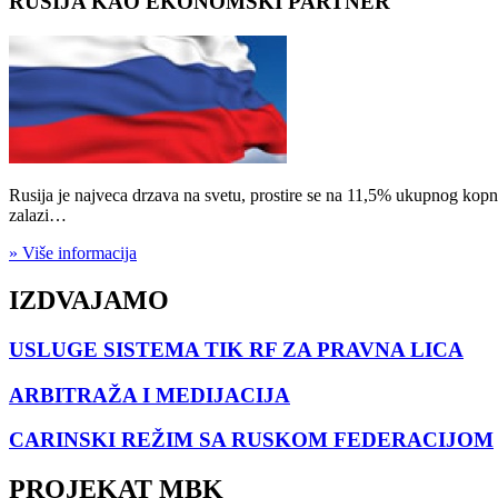
RUSIJA KAO EKONOMSKI PARTNER
Rusija je najveca drzava na svetu, prostire se na 11,5% ukupnog kopna
zalazi…
» Više informacija
IZDVAJAMO
USLUGE SISTEMA TIK RF ZA PRAVNA LICA
ARBITRAŽA I MEDIJACIJA
CARINSKI REŽIM SA RUSKOM FEDERACIJOM
PROJEKAT MBK