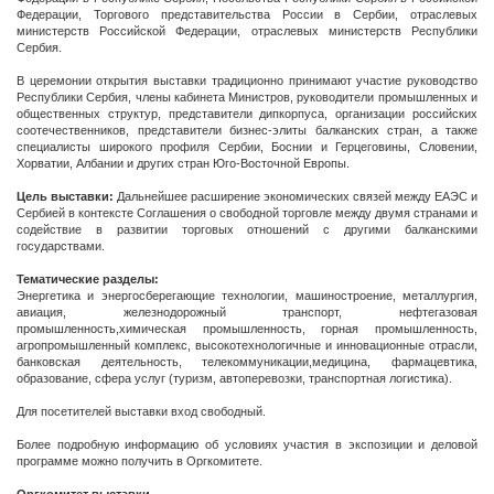
Федерации, Торгового представительства России в Сербии, отраслевых
министерств Российской Федерации, отраслевых министерств Республики
Сербия.
В церемонии открытия выставки традиционно принимают участие руководство
Республики Сербия, члены кабинета Министров, руководители промышленных и
общественных структур, представители дипкорпуса, организации российских
соотечественников, представители бизнес-элиты балканских стран, а также
специалисты широкого профиля Сербии, Боснии и Герцеговины, Словении,
Хорватии, Албании и других стран Юго-Восточной Европы.
Цель выставки:
Дальнейшее расширение экономических связей между ЕАЭС и
Сербией в контексте Соглашения о свободной торговле между двумя странами и
содействие в развитии торговых отношений с другими балканскими
государствами.
Тематические разделы:
Энергетика и энергосберегающие технологии, машиностроение, металлургия,
авиация, железнодорожный транспорт, нефтегазовая
промышленность,химическая промышленность, горная промышленность,
агропромышленный комплекс, высокотехнологичные и инновационные отрасли,
банковская деятельность, телекоммуникации,медицина, фармацевтика,
образование, сфера услуг (туризм, автоперевозки, транспортная логистика).
Для посетителей выставки вход свободный.
Более подробную информацию об условиях участия в экспозиции и деловой
программе можно получить в Оргкомитете.