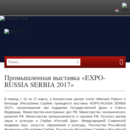
Промышленная выставка «EXPO-
RUSSIA SERBIA 2017»
В период с 15 по 17 марта, в Конгрессном центре отеля «Metropol Palace» в
Белграде (Республика Сербия) проводится выставка «EXPO-RUSSIA SERBIA
2017», организованная при поддержке Государственной Думы и Совета
Федерации, Министерства иностранных дел РФ, Министерства экономического
развития РФ, Министерства промышленности и торговли РФ, Русского центра
науки и культуры в Сербии «Русский Дом», Международной Славянской
Академии наук, искусств, образования и культуры, Посольства Российской
Федерации в Республике Сербия, Посольства Республики Сербия в Российской