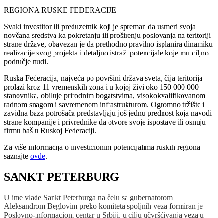
REGIONA RUSKE FEDERACIJE
Svaki investitor ili preduzetnik koji je spreman da usmeri svoja
novčana sredstva ka pokretanju ili proširenju poslovanja na teritoriji
strane države, obavezan je da prethodno pravilno isplanira dinamiku
realizacije svog projekta i detaljno istraži potencijale koje mu ciljno
područje nudi.
Ruska Federacija, najveća po površini država sveta, čija teritorija
prolazi kroz 11 vremenskih zona i u kojoj živi oko 150 000 000
stanovnika, obiluje prirodnim bogatstvima, visokokvalifikovanom
radnom snagom i savremenom infrastrukturom. Ogromno tržište i
zavidna baza potrošača predstavljaju još jednu prednost koja navodi
strane kompanije i privrednike da otvore svoje ispostave ili osnuju
firmu baš u Ruskoj Federaciji.
Za više informacija o investicionim potencijalima ruskih regiona
saznajte
ovde
.
SANKT PETERBURG
U ime vlade Sankt Peterburga na čelu sa gubernatorom
Aleksandrom Beglovim preko komiteta spoljnih veza formiran je
Poslovno-informacioni centar u Srbiji, u cilju učvršćivanja veza u