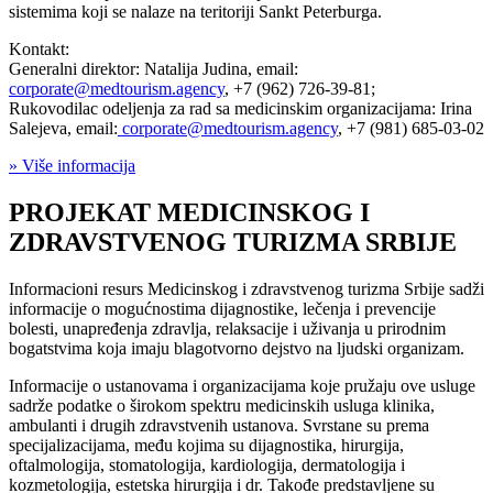
sistemima koji se nalaze na teritoriji Sankt Peterburga.
Kontakt:
Generalni direktor: Natalija Judina, email:
corporate@medtourism.agency
, +7 (962) 726-39-81;
Rukovodilac odeljenja za rad sa medicinskim organizacijama: Irina
Salejeva, email:
corporate@medtourism.agency
, +7 (981) 685-03-02
» Više informacija
PROJEKAT MEDICINSKOG I
ZDRAVSTVENOG TURIZMA SRBIJE
Informacioni resurs Medicinskog i zdravstvenog turizma Srbije sadži
informacije o mogućnostima dijagnostike, lečenja i prevencije
bolesti, unapređenja zdravlja, relaksacije i uživanja u prirodnim
bogatstvima koja imaju blagotvorno dejstvo na ljudski organizam.
Informacije o ustanovama i organizacijama koje pružaju ove usluge
sadrže podatke o širokom spektru medicinskih usluga klinika,
ambulanti i drugih zdravstvenih ustanova. Svrstane su prema
specijalizacijama, među kojima su dijagnostika, hirurgija,
oftalmologija, stomatologija, kardiologija, dermatologija i
kozmetologija, estetska hirurgija i dr. Takođe predstavljene su