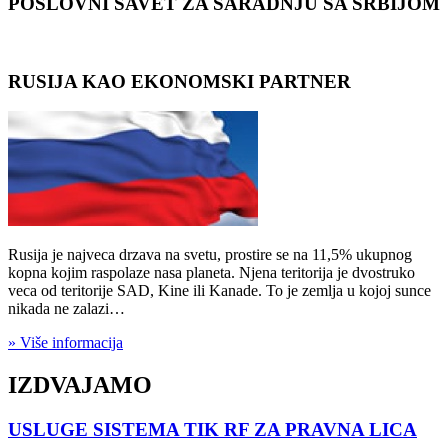
POSLOVNI SAVET ZA SARADNJU SA SRBIJOM
RUSIJA KAO EKONOMSKI PARTNER
Rusija je najveca drzava na svetu, prostire se na 11,5% ukupnog
kopna kojim raspolaze nasa planeta. Njena teritorija je dvostruko
veca od teritorije SAD, Kine ili Kanade. To je zemlja u kojoj sunce
nikada ne zalazi…
» Više informacija
IZDVAJAMO
USLUGE SISTEMA TIK RF ZA PRAVNA LICA