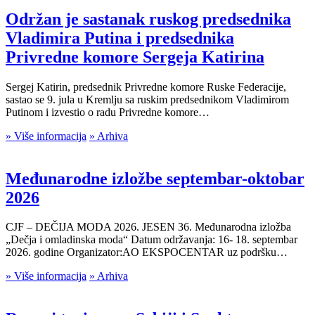
Održan je sastanak ruskog predsednika
Vladimira Putina i predsednika
Privredne komore Sergeja Katirina
Sergej Katirin, predsednik Privredne komore Ruske Federacije,
sastao se 9. jula u Kremlju sa ruskim predsednikom Vladimirom
Putinom i izvestio o radu Privredne komore…
» Više informacija
» Arhiva
Međunarodne izložbe septembar-oktobar
2026
CJF – DEČIJA MODA 2026. JESEN 36. Međunarodna izložba
„Dečja i omladinska moda“ Datum održavanja: 16- 18. septembar
2026. godine Organizator:AO EKSPOCENTAR uz podršku…
» Više informacija
» Arhiva