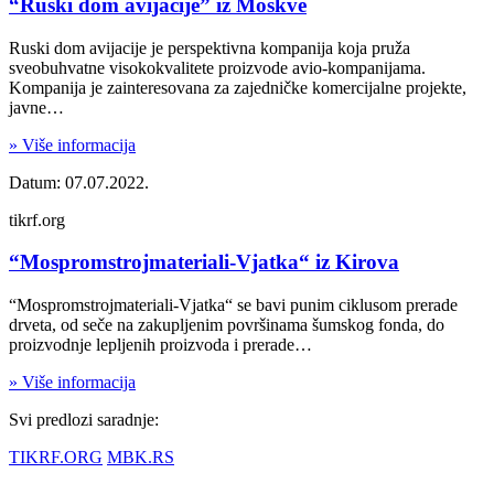
“Ruski dom avijacije” iz Moskve
Ruski dom avijacije je perspektivna kompanija koja pruža
sveobuhvatne visokokvalitete proizvode avio-kompanijama.
Kompanija je zainteresovana za zajedničke komercijalne projekte,
javne…
» Više informacija
Datum: 07.07.2022.
tikrf.org
“Mospromstrojmateriali-Vjatka“ iz Kirova
“Mospromstrojmateriali-Vjatka“ se bavi punim ciklusom prerade
drveta, od seče na zakupljenim površinama šumskog fonda, do
proizvodnje lepljenih proizvoda i prerade…
» Više informacija
Svi predlozi saradnje:
TIKRF.ORG
MBK.RS