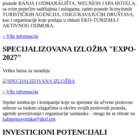
ponude BANJA I ODMARALIŠTA, WELNESS I SPA HOTELA,
sa svim pratećim sadržajima i uslugama, zatim ponude licenciranih
TURISTIČKIH AGENCIJA, OSIGURAVAJUĆIH DRUŠTAVA,
kao i organizacije koje posluju u oblasti EKO-TURIZMA I
AKTIVNOG ODMORA.
» Više informacija
SPECIJALIZOVANA IZLOŽBA "EXPO-
2027"
Velika šansa za saradnju
» Više informacija
Srpske institucije i kompanije koje su spremne da učvrste poslovne
odnose sa ruskim izlagačima u okviru svojih poslovnih ponuda,
agende povezivanja i organizacije sastanaka – mogu da se obrate na
kabinetsavetnika@tikrf.org
INVESTICIONI POTENCIJALI