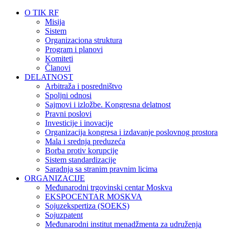
O TIK RF
Misija
Sistem
Organizaciona struktura
Program i planovi
Komiteti
Članovi
DELATNOST
Arbitraža i posredništvo
Spoljni odnosi
Sajmovi i izložbe. Kongresna delatnost
Pravni poslovi
Investicije i inovacije
Organizacija kongresa i izdavanje poslovnog prostora
Mala i srednja preduzeća
Borba protiv korupcije
Sistem standardizacije
Saradnja sa stranim pravnim licima
ORGANIZACIJE
Međunarodni trgovinski centar Moskva
EKSPOCENTAR MOSKVA
Sojuzekspertiza (SOEKS)
Sojuzpatent
Međunarodni institut menadžmenta za udruženja