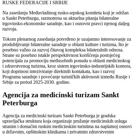
RUSKE FEDERACIJE I SRBIJE
Na zasedanju Međuvladinog rusko-srpskog komiteta koji je održan
u Sankt Peterburgu, razmotrena su aktuelna pitanja bilateralne
trgovinsko-ekonomske saradnje, kao i osnovni pravci njenog daljeg
razvoja.
Tokom plenarnog zasedanja potvrđeno je uzajamno interesovanje za
produbljivanje bilateralne saradnje u oblasti kulture i turizma, što je
posebno važno za razvoj čitavog kompleksa bilateralnih odnosa.
Strane su posebno istakle perspektivnost korišćenja postojećeg
potencijala za promociju međusobnih ponuda u oblasti medicinskog
i zdravstvenog turizma, kroz sistem trgovinsko-industrijskih komora,
koji doprinosi inteziviranje direktnih kontakata, kao i razvoj
Programa saradnje i povećanje turističkih aktivnosti između Rusije i
Srbije za period 2025-2030. godine.
Agencija za medicinski turizam Sankt
Peterburga
Agencija za medicinski turizam Sankt Peterburga je gradska
upravljačka struktura koja organizuje pružanje medicinskih usluga
stranim i domaćim ruskim medicinskim turistima na naplatnoj osnovi
u državnim, opštinskim klinikama i privatnim zdravstvenim