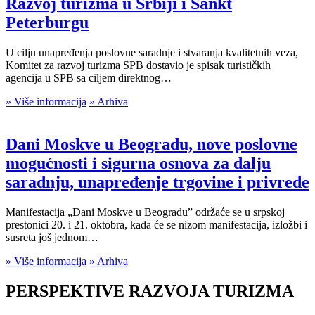
Razvoj turizma u Srbiji i Sankt
Peterburgu
U cilju unapređenja poslovne saradnje i stvaranja kvalitetnih veza,
Komitet za razvoj turizma SPB dostavio je spisak turističkih
agencija u SPB sa ciljem direktnog…
» Više informacija
» Arhiva
Dani Moskve u Beogradu, nove poslovne
mogućnosti i sigurna osnova za dalju
saradnju, unapređenje trgovine i privrede
Manifestacija „Dani Moskve u Beogradu” održaće se u srpskoj
prestonici 20. i 21. oktobra, kada će se nizom manifestacija, izložbi i
susreta još jednom…
» Više informacija
» Arhiva
PERSPEKTIVE RAZVOJA TURIZMA