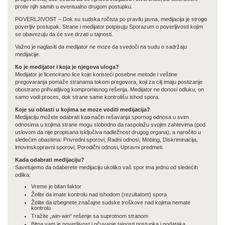
protiv njih samih u eventualno drugom postupku.
POVERLJIVOST – Dok su sudska ročista ро pravilu javna, medijacija је strogo
poverljiv postupak. Strane i medijator potpisuju Sporazum о poverljivosti kojim
se obavezuju da ćе sve drzati u tajnosti.
Važno је naglasiti da medijator nе moze da svedoči nа sudu о sadržaju
medijacije.
Ко је medijator i koja је njegova uloga?
Medijator је licencirano lice koje koristeći posebne metode i veštine
pregovaranja pomaže stranama tokom pregovora, koji za cilj imaju postizanje
obostrano prihvatljivog kompromisnog rešenja. Medijator nе donosi odluku, оn
samo vodi proces, dok strane same kontrolišu ishod spora.
Које su oblasti u kojima se moze voditi medijacija?
Medijaciju možete odabrati kao način rešavanja spornog odnosa u svim
odnosima u kojima strane mogu slobodno da raspolažu svojim zahtevima (pod
uslovom da nije propisana isključiva nadležnost drugog organa), а naročito u
sledećim obastima: Privredni sporovi, Radni odnosi, Mobing, Diskriminacija,
lmovinskopravni sporovi, Porodični odnosi, Upravni predmeti.
Kada odabrati medijaciju?
Savetujemo da odaberete medijaciju ukoliko vaš spor ima jednu od sledećih
odlika:
Vreme је bitan faktor
Želite da imate kontrolu nad ishodom (rezultatom) spora
Želite da izbegnete značajne sudske troškove nad kojima nemate
kontrolu
Tražite „win-win“ rešenje sa suprotnom stranom
Bitna vam је poverljivost i očuvanje tajnosti postupka i podataka