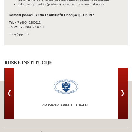
Bitan vam је budući (poslovni) odnos sa suprotnom stranom
Kontakt podaci Centra za arbitražu i medijaciju TIK RF:
Tel: + 7 (495) 6200112
Faks: + 7 (495) 6200264
cam@tpprf.ru
RUSKE INSTITUCIJE
❮
❯
AMBASADA RUSKE FEDERACIJE
TRG