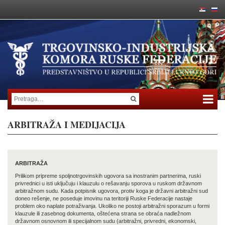
ARBITRAŽA I MEDIJACIJA
ARBITRAŽA
Prilikom pripreme spoljnotrgovinskih ugovora sa inostranim partnerima, ruski
privrednici u isti uključuju i klauzulu o rešavanju sporova u ruskom državnom
arbitražnom sudu. Kada potpisnik ugovora, protiv koga je državni arbitražni sud
doneo rešenje, ne poseduje imovinu na teritoriji Ruske Federacije nastaje
problem oko naplate potraživanja. Ukoliko ne postoji arbitražni sporazum u formi
klauzule ili zasebnog dokumenta, oštećena strana se obraća nadležnom
državnom osnovnom ili specijalnom sudu (arbitražni, privredni, ekonomski,