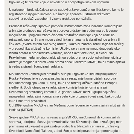
trgovinski) te države koja je navedena u spoljnotrgovinskom ugovoru.
U najvećem broju slučajeva to su sudovi države optuženog ili države u kome je
registrovana njegova imovina. Rešavanje sporova u stranim državnim
sudovima povlači za sobom i visoke troškove po tužitelja.
Prednost rešavanja sporova pomoću instrumenata međunarodne komercijalne
arbitraže u odnosu na rešavanje sporova u državnim sudovima su izvesne
mogućnosti u pogledu izbora članova arbitražne komisije koja će raditi na
rešavanju spora. Strane mogu zajedničkim snagama izabrati jednog arbitra ili
čak dva (svaka strana bira svog arbitra), kako bi izabrani arbitri izglasali trećeg
– predsednika arbitražne komisije. Ukoliko se strane ne mogu dogovoriti oko
izbora arbitra ili predsednika komisije, onda Savet direktora, u skladu sa
Pravilnikom međunarodnog arbitražnog suda, prema svojoj odluci imenuju iste.
Arbitre je moguće izabrati kako prema spisku arbitara MKAS, tako i mimo spiska
iz redova stranih licenciranih arbitara.
Međunarodni komercijalni arbitražni sud pri Trgovinsko-industrijskoj komori
Ruske Federacije je vodeća institucija za rešavanje komercijalnih sporova
međunarodnog tipa kako u Rusiji, tako i na teritoriji država Istočne Evrope i
sledbenik Spoljnotrgovinske arbitražne komisije koja je formirana pri
Svesaveznoj privrednoj komori 193. godine. MKAS ulazi u grupu najvećih i
najuglednijih arbitražnih centara na svetu koje priznaju i uvažavaju kako ruski,
tako i inostrani privrednici.
Od 1999. godine MKAS je član Međunarodne federacije komercijalnih arbitražnih
instituta (MFKAI).
Svake godine MKAS radi na rešavanju 250 -300 međunarodnih komercijalnih
sporova, u kojima učestvuju privrednici iz oko 50 zemalja, što u značajnoj meri
premašuje ekvivalentne pokazatelje vodećih arbitražnih centara u Engleskoj,
Švedskoj i Nemačkoj. Takođe, zabeležen je stalni porast broja sporova gde su