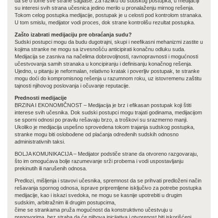
da se о tome sve strane saglase. Za razliku od sudskog postupka, u medijaciji
su interesi svih strana učesnica jedino merilo u pronalaženju mirnog rešenja.
Tokom celog postupka medijacije, postupak је u celosti pod kontrolom stranaka.
U tom smislu, medijator vodi proces, dok strane kontrolišu rezultat postupka.
Zašto izabrati medijaciju pre obraćanja sudu?
Sudski postupci mogu da budu dugotrajni, skupi i neefikasni mehanizmi zastite u
kojima stranke nе mogu sa izvesnošću anticipirati konačnu odluku suda.
Medijacija se zasniva nа načelima dobrovoljnosti, ravnopravnosti i mogućnosti
učestvovanja samih stranaka u koncipiranju i definisanju konačnog rešenja.
Ujedno, u pitanju је neformalan, relativno kratak i poverljiv postupak, te stranke
mogu doći do kompromisnog rešenja u razumnom roku, uz istovremenu zaštitu
tajnosti njihovog poslovanja i očuvanје reputacije.
Prednosti medijacije
BRZINA I EKONOMIČNOST – Medijacija је brz i efikasan postupak koji štiti
interese svih učesnika. Dok sudski postupci mogu trajati godinama, medijacijom
se sporni odnosi ро pravilu rešavaju brzo, а troškovi su srazmerno manji.
Ukoliko је medijacija uspešno sprovedena tokom trajanja sudskog postupka,
stranke mogu biti oslobođene od plaćanja određenih sudskih odnosno
administrativnih taksi.
BOLJA KOMUNIKACIJA – Medijator podstiče strane da otvoreno razgovaraju,
što im omogućava bolje razumevanje srži ргоbеmа i vodi uspostavljanju
prekinutih ili narušenih odnosa.
Predlozi, mišljenja i stavovi učesnika, spremnost da se prihvati predloženi način
rešavanja spornog odnosa, isprave pripremljene isključivo za potrebe postupka
medijacije, kao i iskazi svedoka, nе mogu se kasnije upotrebiti u drugim
sudskim, arbitražnim ili drugim postupcima,
čime se strankama pruža mogućnost da konstruktivno učestvuju u
pregovorima, bez straha da ćе njihova inicijativa i otvorenost biti iskorišćeni