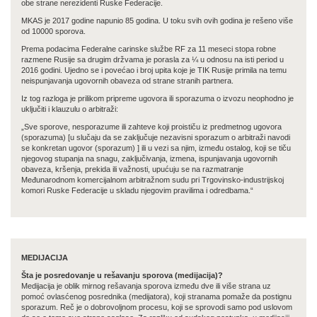
obe strane nerezidenti Ruske Federacije.
MKAS je 2017 godine napunio 85 godina. U toku svih ovih godina je rešeno više
od 10000 sporova.
Prema podacima Federalne carinske službe RF za 11 meseci stopa robne
razmene Rusije sa drugim držvama je porasla za ¼ u odnosu na isti period u
2016 godini. Ujedno se i povećao i broj upita koje je TIK Rusije primila na temu
neispunjavanja ugovornih obaveza od strane stranih partnera.
Iz tog razloga je prilikom pripreme ugovora ili sporazuma o izvozu neophodno je
uključiti i klauzulu o arbitraži:
„Sve sporove, nesporazume ili zahteve koji proističu iz predmetnog ugovora
(sporazuma) [u slučaju da se zaključuje nezavisni sporazum o arbitraži navodi
se konkretan ugovor (sporazum) ] ili u vezi sa njim, između ostalog, koji se tiču
njegovog stupanja na snagu, zaključivanja, izmena, ispunjavanja ugovornih
obaveza, kršenja, prekida ili važnosti, upućuju se na razmatranje
Međunarodnom komercijalnom arbitražnom sudu pri Trgovinsko-industrijskoj
komori Ruske Federacije u skladu njegovim pravilima i odredbama.“
MEDIJACIJA
Šta је posredovanje u rešavanju sporova (medijacija)?
Medijacija је oblik mirnog rešavanja sporova između dve ili više strana uz
pomoć ovlasćenog posrednika (medijatora), koji stranama pomaže da postignu
sporazum. Reč је о dobrovoljnom procesu, koji se sprovodi samo pod uslovom