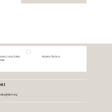
AUKU I KULTURU
RUSKA ŠKOLA
DOM
ORI
nika@tikrf.org