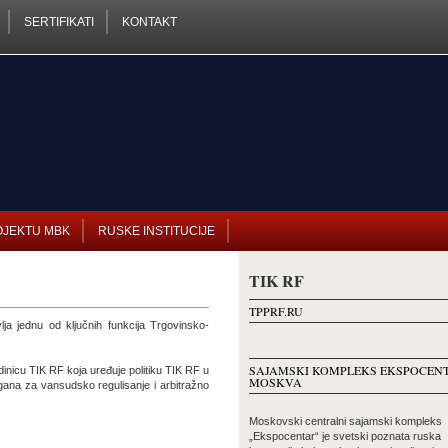
SERTIFIKATI
KONTAKT
OJEKTU MBK
RUSKE INSTITUCIJE
TIK RF
TPPRF.RU
ja jednu od ključnih funkcija Trgovinsko-
SAJAMSKI KOMPLEKS EKSPOCEN
dinicu TIK RF koja uređuje politiku TIK RF u
MOSKVA
gana za vansudsko regulisanje i arbitražno
Moskovski centralni sajamski kompleks
„Ekspocentar“ je svetski poznata ruska