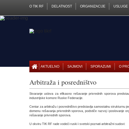
O TIK RF
DELATNOST
ORGANIZACIJE
USLUGE
AKTUELNO
SAJMOVI
SPORAZUMI
O PR
Arbitraža i posredništvo
Stvaranje uslova za efikasno rešavanje privrednih sporova predstavl
industrijske komore Ruske Federacije.
Centar za arbitražu i posredništvo predstavlja samostalnu strukturnu je
domenu rešavanja privrednih sporova, podstiče razvoj i poslovanje or
rešavanje privrednih sporova.
U okviru TIK RF rade vodeći ruski i svetski poznati arbitražni sudovi: