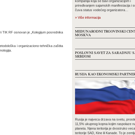
kompanija koja se bavi organizacijom i
priređivanjem sajamskih manifestacija i 
čuva status vodećeg organizatora…
» Više informacija
MEĐUNARODNI TRGOVINSKI CEN
ri TIK RF osnovan je „Kolegijum posrednika
MOSKVA
etodološka i organizaciono-tehnička zaštita
ologija.
POSLOVNI SAVET ZA SARADNJU S
SRBIJOM
RUSIJA KAO EKONOMSKI PARTNE
Rusija je najveca drzava na svetu, prosti
11,5% ukupnog kopna kojim raspolaze n
planeta. Njena teritorija je dvostruko vec
teritorije SAD, Kine ili Kanade. To je zemlj