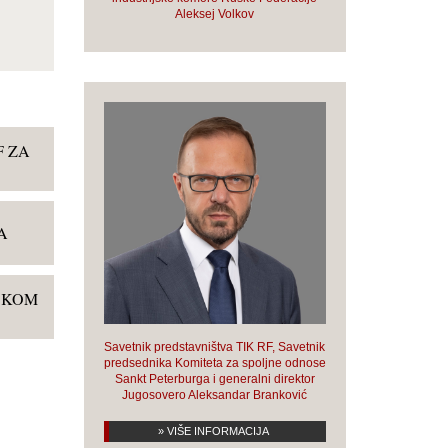
Aleksej Volkov
F ZA
A
USKOM
Savetnik predstavništva TIK RF, Savetnik
predsednika Komiteta za spoljne odnose
Sankt Peterburga i generalni direktor
Jugosovero Aleksandar Branković
» VIŠE INFORMACIJA