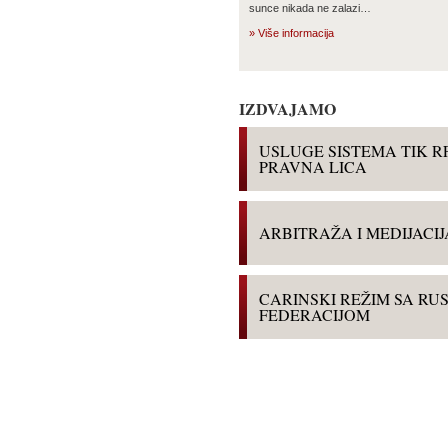
sunce nikada ne zalazi…
» Više informacija
IZDVAJAMO
USLUGE SISTEMA TIK R
PRAVNA LICA
ARBITRAŽA I MEDIJACIJ
CARINSKI REŽIM SA R
FEDERACIJOM