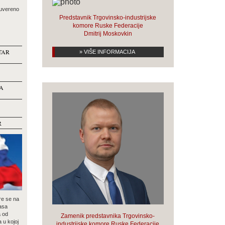
suvereno
Predstavnik Trgovinsko-industrijske
komore Ruske Federacije
Dmitrij Moskovkin
TAR
» VIŠE INFORMACIJA
A
R
re se na
asa
a od
Zamenik predstavnika Trgovinsko-
a u kojoj
industrijske komore Ruske Federacije