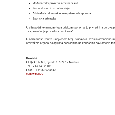
Međunarodni privredni arbitražni sud
Pomorska arbitražna komisija
Arbitražni sud za rešavanje privrednih sporova
Sportska arbitraža
U cilju podrške mirnom (vansudskom) poravnanju privrednih sporova p
za sprovođenje procedura pomirenja“.
U nadležnost Centra u najvećem broju slučajeva ulazi i informaciono-m
arbitražnih organa Kolegijuma posrednika uz korišćenje savremenih tehn
Kontakt:
Ul. Iljinka br.6/1, zgrada 1, 109012 Moskva
Tel: +7 (495) 6200112
Faks: +7 (495) 6200264
cam@tpprf.ru