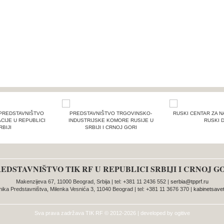
PREDSTAVNIŠTVO
PREDSTAVNIŠTVO TRGOVINSKO-
RUSKI CENTAR ZA N
CIJE U REPUBLICI
INDUSTRIJSKE KOMORE RUSIJE U
RUSKI 
RBIJI
SRBIJI I CRNOJ GORI
EDSTAVNIŠTVO TIK RF U REPUBLICI SRBIJI I CRNOJ G
Makenzijeva 67, 11000 Beograd, Srbija | tel: +381 11 2436 552 |
serbia@tpprf.ru
nika Predstavništva, Milenka Vesnića 3, 11040 Beograd | tel: +381 11 3676 370 |
kabinetsavet
Sva prava zadržava
TIK RF
© 2012-2026 | developed by
ogitive