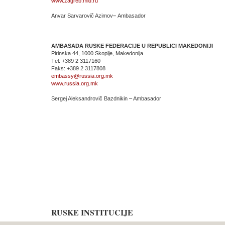
www.zagreb.mid.ru
Anvar Sarvarovič Azimov
–
Ambasador
AMBASADA RUSKE FEDERACIJE U REPUBLICI MAKEDONIJI
Pirinska 44, 1000 Skoplje, Makedonija
Тel: +389 2 3117160
Faks: +389 2 3117808
embassy@russia.org.mk
www.russia.org.mk
Sergej Aleksandrovič Bazdnikin – Ambasador
RUSKE INSTITUCIJE