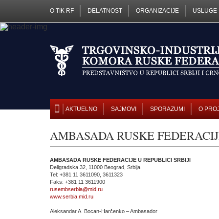
O TIK RF
DELATNOST
ORGANIZACIJE
USLUGE
AKTUELNO
SAJMOVI
SPORAZUMI
O PRO
AMBASADA RUSKE FEDERACIJ
AMBASADA RUSKE FEDERACIJE U REPUBLICI SRBIJI
Deligradska 32, 11000 Beograd, Srbija
Tel: +381 11 3611090, 3611323
Faks: +381 11 3611900
rusembserbia@mid.ru
www.serbia.mid.ru
Aleksandar A. Bocan-Harčenko – Ambasador