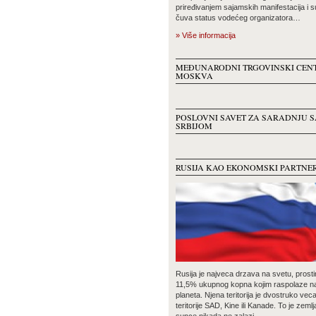
priređivanjem sajamskih manifestacija i 
čuva status vodećeg organizatora…
» Više informacija
MEĐUNARODNI TRGOVINSKI CEN
MOSKVA
POSLOVNI SAVET ZA SARADNJU S
SRBIJOM
RUSIJA KAO EKONOMSKI PARTNE
Rusija je najveca drzava na svetu, prosti
11,5% ukupnog kopna kojim raspolaze n
planeta. Njena teritorija je dvostruko vec
teritorije SAD, Kine ili Kanade. To je zemlj
sunce nikada ne zalazi…