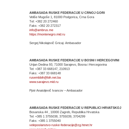
AMBASADA RUSKE FEDERACIJE U CRNOJ GORI
Veliše Mugoše 1, 81000 Podgorica, Crna Gora
Тel: +382 20 272460
Faks: +382 20 272317
info@ambrus.me
https://montenegro.mid.ru
Sergej Nikolajevič Gricaj- Ambasador
AMBASAD
A
RUSKE FEDERACIJE
U B
OSNI I HERCEGOVINI
Urijan Dedina 93, 71000 Sarajevo, Bosna i Hercegovina
Tel: +387 33 668147, 210913
Faks: +387 33 668148
rusembbih@bih.net.ba
www.sarajevo.mid.ru
Pjotr Anatoljevič Ivancov – Ambasador
AMBASADA
RUSKE FEDERACIJE U REPUBLICI HRVATSKOJ
Bosanska 44 , 10000 Zagreb, Republika Hrvatska
Tel: +385 1 3755038, 3755039, 3704299
Faks: +385 1 3755040
veleposlanstvo-ruske-federacije@zg.htnet.hr