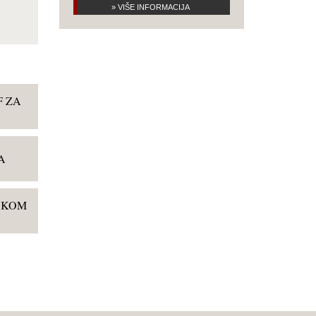
» VIŠE INFORMACIJA
F ZA
A
USKOM