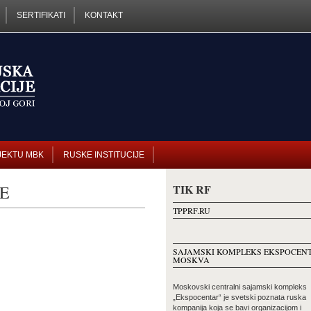
SERTIFIKATI
KONTAKT
JEKTU MBK
RUSKE INSTITUCIJE
E
TIK RF
TPPRF.RU
SAJAMSKI KOMPLEKS EKSPOCEN
MOSKVA
Moskovski centralni sajamski kompleks
„Ekspocentar“ je svetski poznata ruska
kompanija koja se bavi organizacijom i