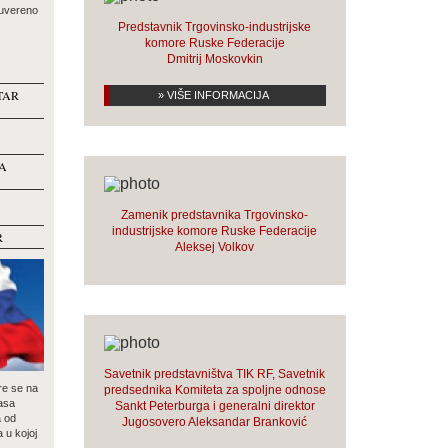
suvereno
Predstavnik Trgovinsko-industrijske
komore Ruske Federacije
Dmitrij Moskovkin
TAR
» VIŠE INFORMACIJA
A
Zamenik predstavnika Trgovinsko-
industrijske komore Ruske Federacije
R
Aleksej Volkov
Savetnik predstavništva TIK RF, Savetnik
re se na
predsednika Komiteta za spoljne odnose
asa
Sankt Peterburga i generalni direktor
a od
Jugosovero Aleksandar Branković
a u kojoj