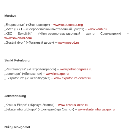
Moskva
„Ekspocentar“ («Экспоцентр») –
www.expocenter.org
„VVC“ (ВВЦ – «Всероссийский выставочный центр») –
www.vdnh.ru
„KSC Sokoljniki“ («Конгрессно-выставочный центр Сокольники») –
www.sokolniki.com
„Gostinij dvor“ («Гостиный двор») –
www.mosgd.ru
Sankt Peterburg
„Petrokongres“ («ПетроКонгресс») –
www.petrocongress.ru
„Lenekspo“ («Ленэкспо») –
www.lenexpo.ru
„Ekspoforum“ («ЭкспоФорум») –
www.expoforum-center.ru
Jekaterinburg
„Krokus Ekspo“ («Крокус Экспо») –
www.crocus-expo.ru
„Jekaterinburg Ekspo“ («Екатеринбург Экспо») –
www.ekaterinburgexpo.ru
Nižnji Novgorod