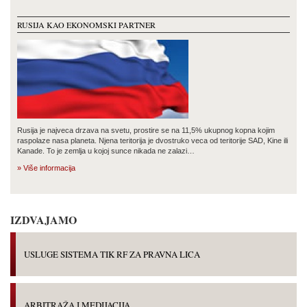
RUSIJA KAO EKONOMSKI PARTNER
Rusija je najveca drzava na svetu, prostire se na 11,5% ukupnog kopna kojim
raspolaze nasa planeta. Njena teritorija je dvostruko veca od teritorije SAD, Kine ili
Kanade. To je zemlja u kojoj sunce nikada ne zalazi…
» Više informacija
IZDVAJAMO
USLUGE SISTEMA TIK RF ZA PRAVNA LICA
ARBITRAŽA I MEDIJACIJA