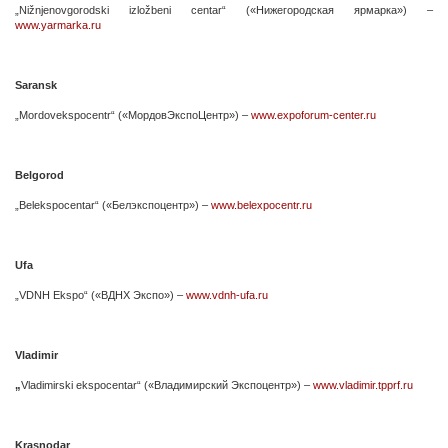
„Nižnjenovgorodski izložbeni centar“ («Нижегородская ярмарка») –
www.yarmarka.ru
Saransk
„Mordovekspocentr“ («МордовЭкспоЦентр») –
www.expoforum-center.ru
Belgorod
„Belekspocentar“ («Белэкспоцентр») –
www.belexpocentr.ru
Ufa
„VDNH Ekspo“ («ВДНХ Экспо») –
www.vdnh-ufa.ru
Vladimir
„
Vladimirski ekspocentar“ («Владимирский Экспоцентр») –
www.vladimir.tpprf.ru
Krasnodar