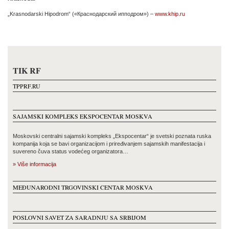
„Krasnodarski Hipodrom“ («Краснодарский ипподром») –
www.khip.ru
TIK RF
TPPRF.RU
SAJAMSKI KOMPLEKS EKSPOCENTAR MOSKVA
Moskovski centralni sajamski kompleks „Ekspocentar“ je svetski poznata ruska
kompanija koja se bavi organizacijom i priređivanjem sajamskih manifestacija i
suvereno čuva status vodećeg organizatora…
» Više informacija
MEĐUNARODNI TRGOVINSKI CENTAR MOSKVA
POSLOVNI SAVET ZA SARADNJU SA SRBIJOM