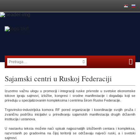
Sajamski centri u Ruskoj Federaciji
Izuzetno važnu ulogu u promociji i integraciji ruske privrede u svetske ekonomske
tokove igraju sajmovi, izložbe, kongresi i srodne manifestacije i događaju koji se
priređuju u specijalizovanim kompleksima i centrima širom Ruske Federacije.
Trgovinsko-industrijska komora RF pored organizacije i koordinacije svojih pruža i
zvaničnu podršku inicijativi u priređivanju sajamskih manifestacija drugih državnih
institucija i ustanova.
U nastavku teksta možete naći spisak najpoznatijih izložbenih centara i kompleksa,
razvrstanih po gradovima na čijoj teritoriji se održavaju najveći ruski, a i svetski
sajmovi.