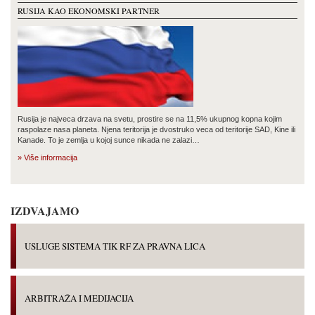
RUSIJA KAO EKONOMSKI PARTNER
Rusija je najveca drzava na svetu, prostire se na 11,5% ukupnog kopna kojim
raspolaze nasa planeta. Njena teritorija je dvostruko veca od teritorije SAD, Kine ili
Kanade. To je zemlja u kojoj sunce nikada ne zalazi…
» Više informacija
IZDVAJAMO
USLUGE SISTEMA TIK RF ZA PRAVNA LICA
ARBITRAŽA I MEDIJACIJA