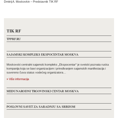
Dmitrij A. Moskovkin – Predstavnik TIK RF
TIK RF
TPPRF.RU
SAJAMSKI KOMPLEKS EKSPOCENTAR MOSKVA
Moskovski centralni sajamski kompleks „Ekspocentar“ je svetski poznata ruska
kompanija koja se bavi organizacijom i priređivanjem sajamskih manifestacija i
suvereno čuva status vodećeg organizatora…
» Više informacija
MEĐUNARODNI TRGOVINSKI CENTAR MOSKVA
POSLOVNI SAVET ZA SARADNJU SA SRBIJOM