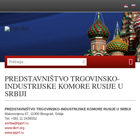
PREDSTAVNIŠTVO TRGOVINSKO-
INDUSTRIJSKE KOMORE RUSIJE U
SRBIJI
PREDSTAVNIŠTVO TRGOVINSKO-INDUSTRIJSKE KOMORE RUSIJE U SRBIJI
Makenzijeva 67, 11000 Beograd, Srbija
Tel: +381 11 2436552
serbia@tpprf.ru
www.tikrf.org
www.tpprf.ru