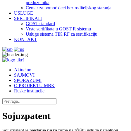
preduzetnika
Centar za pomoć deci bez roditeljskog staranja
USLUGE
SERTIFIKATI
GOST standard
Vrste sertifikata u GOST R sistemu
Usluge sistema TIK RF za sertifikaciju
KONTAKT
Aktuelno
SAJMOVI
SPORAZUMI
O PROJEKTU MBK
Ruske institucije
Sojuzpatent
Sojuzpatent je najstarija ruska firma na tržištu usluga patentnog