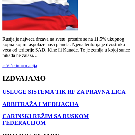
Rusija je najveca drzava na svetu, prostire se na 11,5% ukupnog
kopna kojim raspolaze nasa planeta. Njena teritorija je dvostruko
veca od teritorije SAD, Kine ili Kanade. To je zemlja u kojoj sunce
nikada ne zalazi…
» Više informacija
IZDVAJAMO
USLUGE SISTEMA TIK RF ZA PRAVNA LICA
ARBITRAŽA I MEDIJACIJA
CARINSKI REŽIM SA RUSKOM
FEDERACIJOM