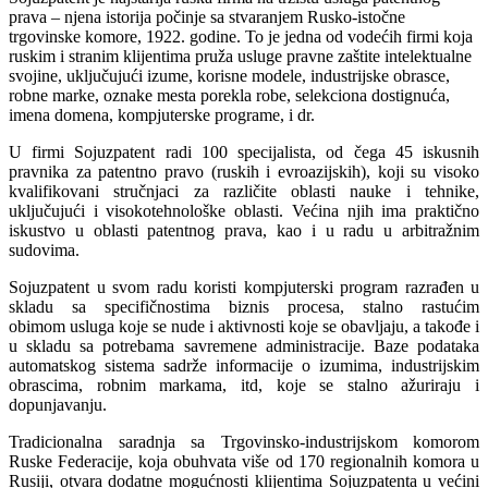
prava – njena istorija počinje sa stvaranjem Rusko-istočne
trgovinske komore, 1922. godine. To je jedna od vodećih firmi koja
ruskim i stranim klijentima pruža usluge pravne zaštite intelektualne
svojine, uključujući izume, korisne modele, industrijske obrasce,
robne marke, oznake mesta porekla robe, selekciona dostignuća,
imena domena, kompjuterske programe, i dr.
U firmi Sojuzpatent radi 100 specijalista, od čega 45 iskusnih
pravnika za patentno pravo (ruskih i evroazijskih), koji su visoko
kvalifikovani stručnjaci za različite oblasti nauke i tehnike,
uključujući i visokotehnološke oblasti. Većina njih ima praktično
iskustvo u oblasti patentnog prava, kao i u radu u arbitražnim
sudovima.
Sojuzpatent u svom radu koristi kompjuterski program razrađen u
skladu sa specifičnostima biznis procesa, stalno rastućim
obimom usluga koje se nude i aktivnosti koje se obavljaju, a takođe i
u skladu sa potrebama savremene administracije. Baze podataka
automatskog sistema sadrže informacije o izumima, industrijskim
obrascima, robnim markama, itd, koje se stalno ažuriraju i
dopunjavanju.
Tradicionalna saradnja sa Trgovinsko-industrijskom komorom
Ruske Federacije, koja obuhvata više od 170 regionalnih komora u
Rusiji, otvara dodatne mogućnosti klijentima Sojuzpatenta u većini