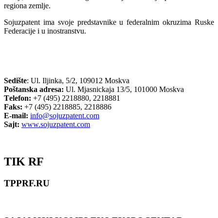
regiona zemlje.
Sojuzpatent ima svoje predstavnike u federalnim okruzima Ruske
Federacije i u inostranstvu.
Sedište
: Ul. Iljinka, 5/2, 109012 Moskva
Poštanska adresa:
Ul. Mjasnickaja 13/5, 101000 Moskva
Тelefon:
+7 (495) 2218880, 2218881
Faks:
+7 (495) 2218885, 2218886
E-mail:
info@sojuzpatent.com
Sajt:
www.sojuzpatent.com
TIK RF
TPPRF.RU