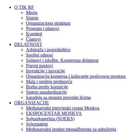
O TIK RF
Misija
Sistem
Organizaciona struktura
Program i planovi
Komiteti
Članovi
DELATNOST
Arbitraža i posredništvo
Spoljni odnosi
Sajmovi i izložbe. Kongresna delatnost
Pravni poslovi
Investicije i inovacije
Organizacija kongresa i izdavanje poslovnog prostora
Mala i srednja preduzeća
Borba protiv korupcije
Sistem standardizacije
Saradnja sa stranim pravnim licima
ORGANIZACIJE
Međunarodni trgovinski centar Moskva
EKSPOCENTAR MOSKVA
Sojuzekspertiza (SOEKS)
Sojuzpatent
Međunarodni institut menadžmenta za udruženja