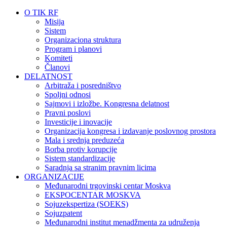
O TIK RF
Misija
Sistem
Organizaciona struktura
Program i planovi
Komiteti
Članovi
DELATNOST
Arbitraža i posredništvo
Spoljni odnosi
Sajmovi i izložbe. Kongresna delatnost
Pravni poslovi
Investicije i inovacije
Organizacija kongresa i izdavanje poslovnog prostora
Mala i srednja preduzeća
Borba protiv korupcije
Sistem standardizacije
Saradnja sa stranim pravnim licima
ORGANIZACIJE
Međunarodni trgovinski centar Moskva
EKSPOCENTAR MOSKVA
Sojuzekspertiza (SOEKS)
Sojuzpatent
Međunarodni institut menadžmenta za udruženja