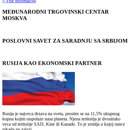
» Više informacija
MEĐUNARODNI TRGOVINSKI CENTAR
MOSKVA
POSLOVNI SAVET ZA SARADNJU SA SRBIJOM
RUSIJA KAO EKONOMSKI PARTNER
Rusija je najveca drzava na svetu, prostire se na 11,5% ukupnog
kopna kojim raspolaze nasa planeta. Njena teritorija je dvostruko
veca od teritorije SAD, Kine ili Kanade. To je zemlja u kojoj sunce
nikada ne zalazi…