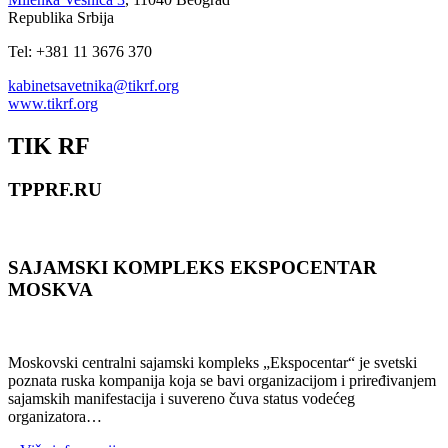
Republika Srbija
Tel: +381 11 3676 370
kabinetsavetnika@tikrf.org
www.tikrf.org
TIK RF
TPPRF.RU
SAJAMSKI KOMPLEKS EKSPOCENTAR
MOSKVA
Moskovski centralni sajamski kompleks „Ekspocentar“ je svetski
poznata ruska kompanija koja se bavi organizacijom i priređivanjem
sajamskih manifestacija i suvereno čuva status vodećeg
organizatora…