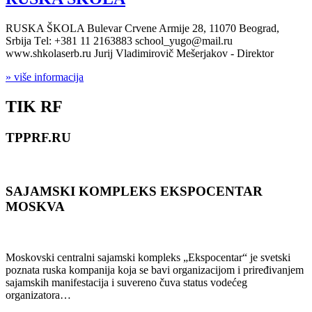
RUSKA ŠKOLA Bulevar Crvene Armije 28, 11070 Beograd,
Srbija Тel: +381 11 2163883 school_yugo@mail.ru
www.shkolaserb.ru Jurij Vladimirovič Mešerjakov - Direktor
» više informacija
TIK RF
TPPRF.RU
SAJAMSKI KOMPLEKS EKSPOCENTAR
MOSKVA
Moskovski centralni sajamski kompleks „Ekspocentar“ je svetski
poznata ruska kompanija koja se bavi organizacijom i priređivanjem
sajamskih manifestacija i suvereno čuva status vodećeg
organizatora…