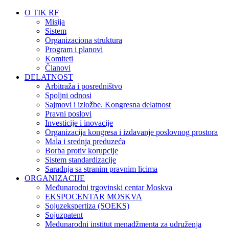
O TIK RF
Misija
Sistem
Organizaciona struktura
Program i planovi
Komiteti
Članovi
DELATNOST
Arbitraža i posredništvo
Spoljni odnosi
Sajmovi i izložbe. Kongresna delatnost
Pravni poslovi
Investicije i inovacije
Organizacija kongresa i izdavanje poslovnog prostora
Mala i srednja preduzeća
Borba protiv korupcije
Sistem standardizacije
Saradnja sa stranim pravnim licima
ORGANIZACIJE
Međunarodni trgovinski centar Moskva
EKSPOCENTAR MOSKVA
Sojuzekspertiza (SOEKS)
Sojuzpatent
Međunarodni institut menadžmenta za udruženja