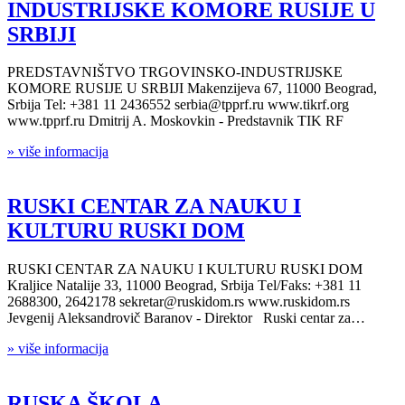
INDUSTRIJSKE KOMORE RUSIJE U
SRBIJI
PREDSTAVNIŠTVO TRGOVINSKO-INDUSTRIJSKE
KOMORE RUSIJE U SRBIJI Makenzijeva 67, 11000 Beograd,
Srbija Tel: +381 11 2436552 serbia@tpprf.ru www.tikrf.org
www.tpprf.ru Dmitrij A. Moskovkin - Predstavnik TIK RF
» više informacija
RUSKI CENTAR ZA NAUKU I
KULTURU RUSKI DOM
RUSKI CENTAR ZA NAUKU I KULTURU RUSKI DOM
Kraljice Natalije 33, 11000 Beograd, Srbija Тel/Faks: +381 11
2688300, 2642178 sekretar@ruskidom.rs www.ruskidom.rs
Jevgenij Aleksandrovič Baranov - Direktor Ruski centar za…
» više informacija
RUSKA ŠKOLA