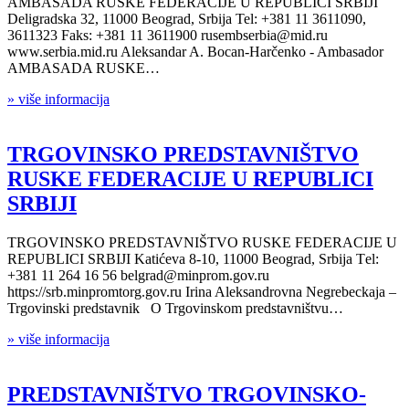
AMBASADA RUSKE FEDERACIJE U REPUBLICI SRBIJI
Deligradska 32, 11000 Beograd, Srbija Tel: +381 11 3611090,
3611323 Faks: +381 11 3611900 rusembserbia@mid.ru
www.serbia.mid.ru Aleksandar A. Bocan-Harčenko - Ambasador
AMBASADA RUSKE…
» više informacija
TRGOVINSKO PREDSTAVNIŠTVO
RUSKE FEDERACIJE U REPUBLICI
SRBIJI
TRGOVINSKO PREDSTAVNIŠTVO RUSKE FEDERACIJE U
REPUBLICI SRBIJI Katićeva 8-10, 11000 Beograd, Srbija Тel:
+381 11 264 16 56 belgrad@minprom.gov.ru
https://srb.minpromtorg.gov.ru Irina Aleksandrovna Negrebeckaja –
Trgovinski predstavnik O Trgovinskom predstavništvu…
» više informacija
PREDSTAVNIŠTVO TRGOVINSKO-