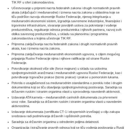
TIK RF u sferi zakonodavstva.
Učestvovanje u pripremi nacrta federalnih zakona i drugih normativnih pravnih
akata (uključujući i međunarodne) i izmena nacrta zakona u oblastima koje se
tiču podrške razvoju ekonomije Ruske Federacije, njenog integrisanja u
međunarodni ekonomski sistem, izgradnja savremene industrijske, finansijske i
trgovinske infrastrukture, stvaranje povoljnih uslova za pokretanje i vođenje
preduzetništva, regulisanje odnosa preduzetnika i njihovih partnera, razvoj svih
oblika savesnog preduzetništva, u skladu sa planovima i programima
zakonodavstva u kojima učestvuje TIK RF.
Priprema zaključivanja nacrta federalnih zakona i drugih normativnih pravnih
akata, kao i izmena nacrta zakona.
Priprema zaključivanja međunarodnih ekonomskih ugovora, s ciljem mogućeg
pripajanja Ruske Federacije njima i njihove ratifikacije od strane Ruske
Federacije.
Potvrđivanje okolnosti više sile (force majeure) u skladu sa uslovima
spoljnotrgovinskih aranžmana i međunarodnih ugovora Ruske Federacije, kao i
potvrđivanje trgovačke prakse (biznis prakse) i prakse u pomorskim lukama.
Potvrda o usaglašenosti sa međunarodnim standardima o poreklu robe i drugim
dokumentima koji se tiču obavljanja spoljnotrgovinskog poslovanja. Saradnja sa
državnim ruskim i stranim organima vlasti u sprovođenju navedenih aktivnosti.
Izdavanje ATA karneta – međunarodnih carinskih dokumenata za privremeni
uvoz robe. Saradnja sa državnim ruskim i stranim organima vlasti u navedenim
aktivnostima.
Izdavanje dokumenata (sertifikata СТ-1 i ekspertskih izveštaja) u cilju zakupa
sredstava radi podmirivanja državnih i opštinskih potreba.
Saradnja sa državnim organima u određenim poljima delatnosti.
Organizacija i istraživanje pravnih odnosa koji se tiču vođenja poslovanja u Rusiji