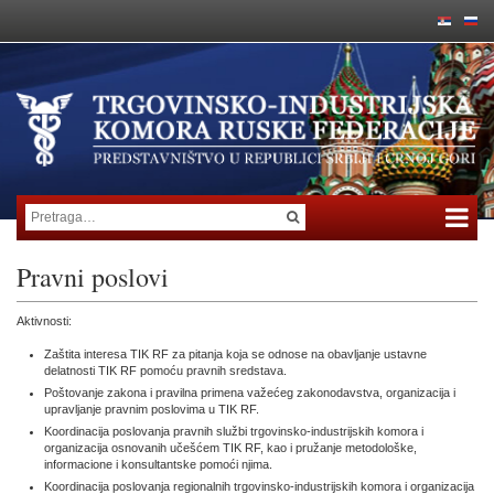
Pravni poslovi
Aktivnosti:
Zaštita interesa TIK RF za pitanja koja se odnose na obavljanje ustavne
delatnosti TIK RF pomoću pravnih sredstava.
Poštovanje zakona i pravilna primena važećeg zakonodavstva, organizacija i
upravljanje pravnim poslovima u TIK RF.
Koordinacija poslovanja pravnih službi trgovinsko-industrijskih komora i
organizacija osnovanih učešćem TIK RF, kao i pružanje metodološke,
informacione i konsultantske pomoći njima.
Koordinacija poslovanja regionalnih trgovinsko-industrijskih komora i organizacija