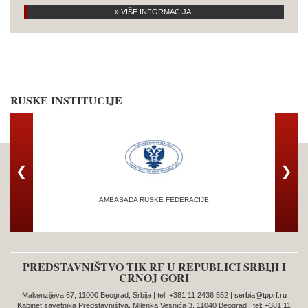
» VIŠE INFORMACIJA
RUSKE INSTITUCIJE
❮
❯
AMBASADA RUSKE FEDERACIJE
TRG
PREDSTAVNIŠTVO TIK RF U REPUBLICI SRBIJI I
CRNOJ GORI
Makenzijeva 67, 11000 Beograd, Srbija | tel: +381 11 2436 552 |
serbia@tpprf.ru
Kabinet savetnika Predstavništva, Milenka Vesnića 3, 11040 Beograd | tel: +381 11