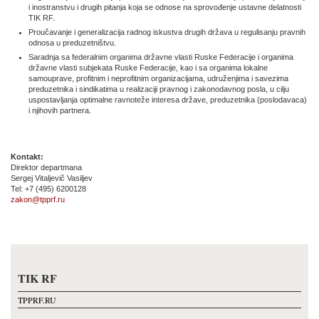
i inostranstvu i drugih pitanja koja se odnose na sprovođenje ustavne delatnosti
TIK RF.
Proučavanje i generalizacija radnog iskustva drugih država u regulisanju pravnih
odnosa u preduzetništvu.
Saradnja sa federalnim organima državne vlasti Ruske Federacije i organima
državne vlasti subjekata Ruske Federacije, kao i sa organima lokalne
samouprave, profitnim i neprofitnim organizacijama, udruženjima i savezima
preduzetnika i sindikatima u realizaciji pravnog i zakonodavnog posla, u cilju
uspostavljanja optimalne ravnoteže interesa države, preduzetnika (poslodavaca)
i njihovih partnera.
Kontakt:
Direktor departmana
Sergej Vitaljevič Vasiljev
Tel: +7 (495) 6200128
zakon@tpprf.ru
TIK RF
TPPRF.RU