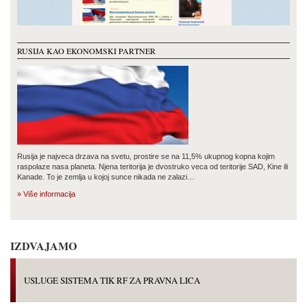
RUSIJA KAO EKONOMSKI PARTNER
Rusija je najveca drzava na svetu, prostire se na 11,5% ukupnog kopna kojim
raspolaze nasa planeta. Njena teritorija je dvostruko veca od teritorije SAD, Kine ili
Kanade. To je zemlja u kojoj sunce nikada ne zalazi…
» Više informacija
IZDVAJAMO
USLUGE SISTEMA TIK RF ZA PRAVNA LICA