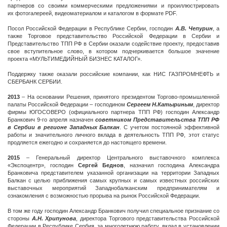
партнеров со своими коммерческими предложениями и проиллюстрировать
их фотогалереей, видеоматериалом и каталогом в формате PDF.
Посол Российской Федерации в Республике Сербии, господин
А.В. Чепурин
, а
также Торговое представительство Российской Федерации в Сербии и
Представительство ТПП РФ в Сербии оказали содействие проекту, предоставив
свое вступительное слово, в котором подчеркивается большое значение
проекта «МУЛЬТИМЕДИЙНЫЙ БИЗНЕС КАТАЛОГ».
Поддержку также оказали российские компании, как НИС ГАЗПРОМНЕФТЬ и
СБЕРБАНК СЕРБИИ.
2013
– На основании Решения, принятого президентом Торгово-промышленной
палаты Российской Федерации – господином
Сергеем Н.Катыриным
, директор
фирмы ЮГОСОВЕРО (официального партнера ТПП РФ) господин Александр
Бранкович 9-го апреля назначен
советником Представительства ТПП РФ
в Сербии в регионе Западных Балкан
. С учетом постоянной эффективной
работы и значительного личного вклада в деятельность ТПП РФ, этот статус
продляется ежегодно и сохраняется до настоящего времени.
2015
– Генеральный директор Центрального выставочного комплекса
«Экспоцентр», господин
Сергей Беднов
, назначил господина Александра
Бранковича представителем указанной организации на территории Западных
Балкан с целью приближения самых крупных и самых известных российских
выставочных мероприятий Западнобалканским предпринимателям и
ознакомления с возможностью прорыва на рынок Российской Федерации.
В том же году господин Александр Бранкович получил специальное признание со
стороны
А.Н. Хрипунова
, директора Торгового представительства Российской
Федерации в Республике Сербия, за многолетнюю работу, вклад в установлении