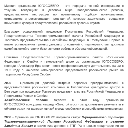
Миссия организации ЮГОСОВЕРО – это передача точной информации о
текущих тенденциях в деловом мире Западнобалканского региона,
предоставление инструкции по правильному подбору потенциальных
сотрудников и рекомендация предприятий, которые заслуживают всецелого
внимания и доверия представителей российских деловых кругов.
Благодаря официальной поддержке Посольства Российской Федерации,
Представительства Торгово-промышленной палаты Российской Федерации и
Торгового представительства Российской Федерации в Республике Сербия в
плане установления прямых деловых отношений с партнерами, мы достигли
самой высокой степени безопасности работы и обмена информацией.
Советник Представительства Торгово-промышленной палаты Российской
Федерации в Сербии и генеральный директор организации ЮГОСОВЕРО,
господин Александр Бранкович, свою профессиональную деятельность начал в
1992 году в качестве коммерческого представителя российского рынка на
территории Республики Сербия.
2005
– Организация деловой встречи сербских предпринимателей с
представителями российских компаний в Российском культурном центре в
Белграде при поддержке Торгового представительства Российской Федерации и
Посольства России в Сербии.
Хозяйственная палата Сербии
в этом году организации
ЮГОСОВЕРО присудила награду «Золотой мост» за достигнутые результаты в
области развития деловых связей между сербскими и российскими компаниями.
2008
– Организация ЮГОСОВЕРО получила статус
Официального партнера
Торгово-промышленной Палаты Российской Федерации в регионе
Западных Балкан
и заключила договор с ТПП РФ с целью представления ее