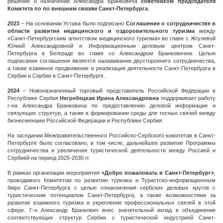
решение о назначении Александра Бранковича
советником председателя
Комитета по по внешним связям Санкт-Петербурга
.
2023
– На основании Устава было подписано
Соглашение о сотрудничестве в
области развития медицинского и оздоровительного
туризма
между
«Санкт-Петербургским агентством медицинского туризма» во главе с Жгулевой
Юлией Александровной и Информационным деловым центром Санкт-
Петербурга в Белграде во главе со Александром Бранковичем. Целью
подписания соглашения является налаживание двустороннего сотрудничества,
а также взаимное продвижение и реализация деятельности Санкт-Петербурга в
Сербии и Сербии в Санкт-Петербурге.
2024
– Новоназначенный торговый представитель Российской Федерации в
Республике Сербия
Негребецкая Ирина Александровна
поддерживает работу
г-на Александра Бранковича по предоставлению деловой информации и
связующих структур, а также в формировании среды для тесных связей между
бизнесменами Российской Федерации и Республики Сербия.
На заседании Межправительственного Российско-Сербского комитетав в Санкт-
Петербурге было согласовано, в том числе, дальнейшее развитие Программы
сотрудничества и увеличения туристической деятельности между Россией и
Сербией на период 2025-2030 гг.
В рамках организации мероприятия
«Добро пожаловать в Санкт-Петербург»
,
проводимого Комитетом по развитию туризма и Туристско-информационным
бюро Санкт-Петербурга с целью ознакомления сербских деловых кругов с
туристическим потенциалом Санкт-Петербурга, а также возможностями за
развитие взаимного туризма и укрепление профессиональных связей в этой
сфере. Г-н Александр Бранкович внес значительный вклад в объединение
соответствующих структур Сербии с туристической индустрией Санкт-