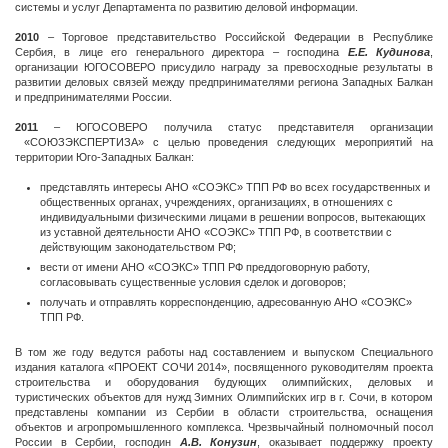
системы и услуг Департамента по развитию деловой информации.
2010
– Торговое представительство Российской Федерации в Республике
Сербия, в лице его генерального директора – господина
Е.Е. Кудинова
,
организации ЮГОСОВЕРО присудило награду за превосходные результаты в
развитии деловых связей между предпринимателями региона Западных Балкан
и предпринимателями России.
2011
– ЮГОСОВЕРО получила статус представителя организации
«СОЮЗЭКСПЕРТИЗА» с целью проведения следующих мероприятий на
территории Юго-Западных Балкан:
представлять интересы АНО «СОЭКС» ТПП РФ во всех государственных и
общественных органах, учреждениях, организациях, в отношениях с
индивидуальными физическими лицами в решении вопросов, вытекающих
из уставной деятельности АНО «СОЭКС» ТПП РФ, в соответствии с
действующим законодательством РФ;
вести от имени АНО «СОЭКС» ТПП РФ преддоговорную работу,
согласовывать существенные условия сделок и договоров;
получать и отправлять корреспонденцию, адресованную АНО «СОЭКС»
ТПП РФ.
В том же году ведутся работы над составлением и выпуском Специального
издания каталога «ПРОЕКТ СОЧИ 2014», посвященного руководителям проекта
строительства и оборудования будующих олимпийских, деловых и
туристических объектов для нужд Зимних Олимпийских игр в г. Сочи, в котором
представлены компании из Сербии в области строительства, оснащения
объектов и агропромышленного комплекса. Чрезвычайный полномочный посол
России в Сербии, господин
А.В. Конузин
, оказывает поддержку проекту