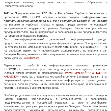
специальног издания, предоставив на его страницах Обращение и
Приветственное слово.
2012 –
Представительство ТПП РФ в Республике Сербия и Черногории и
организация ЮГОСОВЕРО общими силами создали
информационный
портал Представительства ТПП РФ в Республике Сербия и Черногория
на русском и сербском языках с целью предоставления исчерпающей
информационной поддержки по региону Западных Балкан, как российским
предпринимателям, так и информацию o российском рынке предпринимателям
на территории указанного региона.
Этот многофункциональный двуязычный информационный ресурс
предоставляет не только комплексную информацию o регионе Западных Балкан
на русском языке, данные об экономическом потенциале РФ и системе ТПП РФ
на сербском языке, но и презентацию экономического потенциала стран
Западных Балкан, включая в себя и актуальные деловые предложения и проекты
обоих уровней.
www.tikrf.org
Параллельно с работой над информационным порталом, организация
ЮГОСОВЕРО интенсивно работала над модернизацией проекта печатного
издания бизнес-каталога и формированием
«МУЛЬТИМЕДИЙНОГО БИЗНЕС
КАТАЛОГА»
– реестра отобранных компаний в регионе Западных Балкан. Этот
современный проект содержит комплексную информацию o странах данного
региона с особым упором на их инвестиционный потенциал, инвестиционные
проекты и свободные экономические зоны.
Особый раздел каталога посвящен презентациям компаний региона Западных
Балкан, которые заинтересованы в сотрудничестве с российскими
предпринимателями в Российской Федерации, а также с российскими
компаниями, которые уже присутствуют в регионе Западных Балкан. Компаниям
предоставляется уникальная возможность ознакомить потенциальных