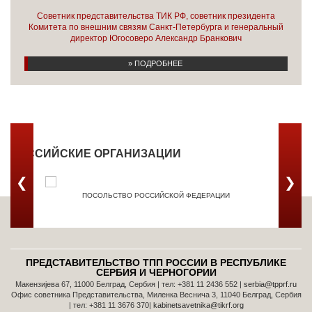
Советник представительства ТИК РФ, советник президента
Комитета по внешним связям Санкт-Петербурга и генеральный
директор Югосоверо Александр Бранкович
» ПОДРОБНЕЕ
РОССИЙСКИЕ ОРГАНИЗАЦИИ
❮
❯
ПОСОЛЬСТВО РОССИЙСКОЙ ФЕДЕРАЦИИ
ТОРГОВ
ПРЕДСТАВИТЕЛЬСТВО ТПП РОССИИ В РЕСПУБЛИКЕ
СЕРБИЯ И ЧЕРНОГОРИИ
Макензијева 67, 11000 Белград, Сербия | тел: +381 11 2436 552 |
serbia@tpprf.ru
Офис советника Представительства, Миленка Веснича 3, 11040 Белград, Сербия
| тел: +381 11 3676 370|
kabinetsavetnika@tikrf.org