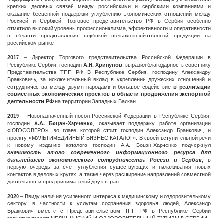
крепких деловых связей между российскими и сербскими компаниями и
оказание бесценной поддержки углублению экономических отношений между
Россией и Сербией. Торговое представительство РФ в Сербии особенно
отметило высокий уровень профессионализма, эффективности и оперативности
в области представления сербской сельскохозяйственной продукции на
российском рынке.
2017
– Директор Торгового представительства Российской Федерации в
Республике Сербия, господин
А.Н. Хрипунов
, выразил благодарность советнику
Представительства ТПП РФ В Республике Сербия, господину Алeксандру
Бранковичу, за исключительный вклад в укреплении дружеских отношений и
сотрудничества между двумя народами и большое содействие
в реализации
совместных экономических проектов в области продвижения экспортной
деятельности РФ
на территории Западных Балкан.
2019
– Новоназначенный посол Российской Федерации в Республике Сербия,
господин
А.А. Боцан-Харченко
, оказывает поддержку работе организации
«ЮГОСОВЕРО», во главе которой стоит господин Александр Бранкович, и
проекту «МУЛЬТИМЕДИЙНЫЙ БИЗНЕС-КАТАЛОГ». В своей вступительной речи
к новому изданию каталога господин А.А. Боцан-Харченко подчеркнул
значимость этого современного информационного ресурса для
дальнейшего экономического сотрудничества Росcии и Сербии
, в
первую очередь за счет углубления существующих и налаживания новых
контактов в деловых кругах, а также через расширение направлений совместной
деятельности предпринимателей двух стран.
2020
– Ввиду наличия усиленного интереса к медицинскому и оздоровительному
сектору, в частности к услугам сохранения здоровья людей, Александр
Бранкович вместе с Представительством ТПП РФ в Республике Сербии