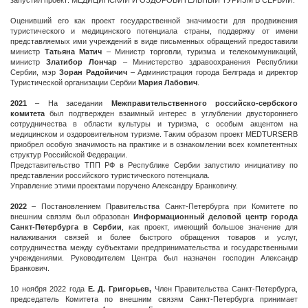
запустил проект: МЕДИЦИНСКИЙ И ОЗДОРОВИТЕЛЬНЫЙ ТУРИЗМ В СЕРБИИ.
Оценивший его как проект государственной значимости для продвижения
туристического и медицинского потенциала страны, поддержку от имени
представляемых ими учреждений в виде письменных обращений предоставили
министр
Татьяна Матич
– Министр торговли, туризма и телекоммуникаций,
министр
Златибор Лончар
– Министерство здравоохранения Республики
Сербии, мэр
Зоран Радойичич
– Администрация города Белграда и директор
Туристической организации Сербии
Мария Лабович
.
2021
– На заседании
Межправительственного российско-сербского
комитета
был подтвержден взаимный интерес в углублении двустороннего
сотрудничества в области культуры и туризма, с особым акцентом на
медицинском и оздоровительном туризме. Таким образом проект MEDTURSERB
приобрел особую значимость на практике и в ознакомлении всех компетентных
структур Российской Федерации.
Представительство ТПП РФ в Республике Сербии запустило инициативу по
представлении российского туристического потенциала.
Управление этими проектами поручено Александру Бранковичу.
2022
– Постановлением Правительства Санкт-Петербурга при Комитете по
внешним связям был образован
Информационный деловой центр города
Санкт-Петербурга в Сербии
, как проект, имеющий большое значение для
налаживания связей и более быстрого обращения товаров и услуг,
сотрудничества между субъектами предпринимательства и государственными
учреждениями. Руководителем Центра был назначен господин Александр
Бранкович.
10 ноября 2022 года
Е. Д. Григорьев,
Член Правительства Санкт-Петербурга,
председатель Комитета по внешним связям Санкт-Петербурга принимает