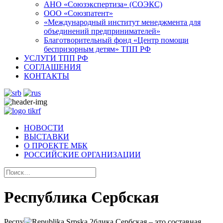
АНО «Союзэкспертиза» (СОЭКС)
OOO «Союзпатент»
«Международный институт менеджмента для
объединений предпринимателей»
Благотворительный фонд «Центр помощи
беспризорным детям» ТПП РФ
УСЛУГИ ТПП РФ
СОГЛАШЕНИЯ
КОНТАКТЫ
НОВОСТИ
ВЫСТАВКИ
О ПРОЕКТЕ МБК
РОССИЙСКИЕ ОРГАНИЗАЦИИ
Республика Сербская
Респу
блика Сербская – это составная