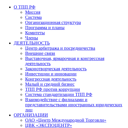
O TПП РФ
Миссия
Системa
Организационная структура
Программа и планы
Комитеты
Члены
ДЕЯТЕЛЬНОСТЬ
Центр арбитража и посредничества
Внешние связи
Выставочная, ярмарочная и конгрессная
деятельность
Законотворческая деятельность
Инвестиции и инновации
Конгрессная деятельность
Малый и средний бизнес
ТПП РФ против коррупции
Система стандартизации ТПП РФ
Взаимодействиe с филиалами и
представительствами иностранных юридических
лиц
ОРГАНИЗАЦИИ
ОАО «Центр Международной Торговли»
ЦВК «ЭКСПОЦЕНТР»