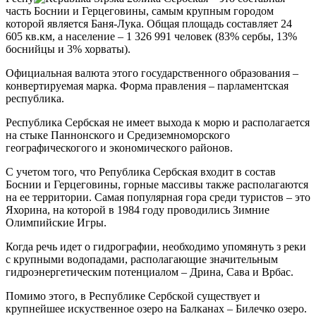
часть Боснии и Герцеговины, самым крупным городом
которой является Баня-Лука. Общая площадь составляет 24
605 кв.км, а население – 1 326 991 человек (83% сербы, 13%
боснийцы и 3% хорваты).
Официальная валюта этого государственного образования –
конвертируемая марка. Форма правления – парламентская
республика.
Республика Сербская не имеет выхода к морю и располагается
на стыке Паннонского и Средиземноморского
географическогого и экономического районов.
С учетом того, что Република Сербская входит в состав
Боснии и Герцеговины, горные массивы также располагаются
на ее территории. Самая популярная гора среди туристов – это
Яхорина, на которой в 1984 году проводились Зимние
Олимпийские Игры.
Когда речь идет о гидрографии, необходимо упомянуть з реки
с крупными водопадами, располагающие значительным
гидроэнергетическим потенциалом – Дрина, Сава и Врбас.
Помимо этого, в Республике Сербской существует и
крупнейшее искуственное озеро на Балканах – Билечко озеро.