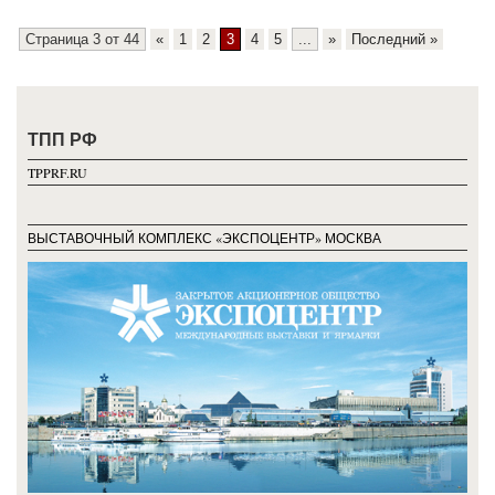
Страница 3 от 44
«
1
2
3
4
5
...
»
Последний »
ТПП РФ
TPPRF.RU
ВЫСТАВОЧНЫЙ КОМПЛЕКС «ЭКСПОЦЕНТР» МОСКВА