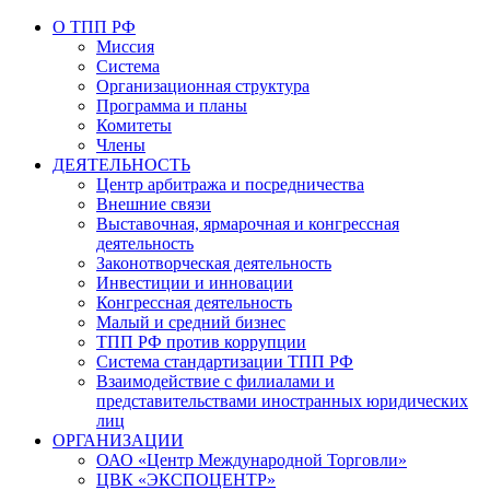
O TПП РФ
Миссия
Системa
Организационная структура
Программа и планы
Комитеты
Члены
ДЕЯТЕЛЬНОСТЬ
Центр арбитража и посредничества
Внешние связи
Выставочная, ярмарочная и конгрессная
деятельность
Законотворческая деятельность
Инвестиции и инновации
Конгрессная деятельность
Малый и средний бизнес
ТПП РФ против коррупции
Система стандартизации ТПП РФ
Взаимодействиe с филиалами и
представительствами иностранных юридических
лиц
ОРГАНИЗАЦИИ
ОАО «Центр Международной Торговли»
ЦВК «ЭКСПОЦЕНТР»