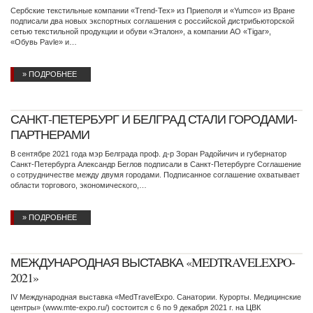
Сербские текстильные компании «Trend-Tex» из Приеполя и «Yumco» из Вране
подписали два новых экспортных соглашения с российской дистрибьюторской
сетью текстильной продукции и обуви «Эталон», а компании АО «Tigar»,
«Обувь Pavle» и…
» ПОДРОБНЕЕ
САНКТ-ПЕТЕРБУРГ И БЕЛГРАД СТАЛИ ГОРОДАМИ-
ПАРТНЕРАМИ
В сентябре 2021 года мэр Белграда проф. д-р Зоран Радойичич и губернатор
Санкт-Петербурга Александр Беглов подписали в Санкт-Петербурге Соглашение
о сотрудничестве между двумя городами. Подписанное соглашение охватывает
области торгового, экономического,…
» ПОДРОБНЕЕ
МЕЖДУНАРОДНАЯ ВЫСТАВКА «MEDTRAVELEXPO-
2021»
IV Международная выставка «MedTravelExpo. Санатории. Курорты. Медицинские
центры» (www.mte-expo.ru/) состоится с 6 по 9 декабря 2021 г. на ЦВК