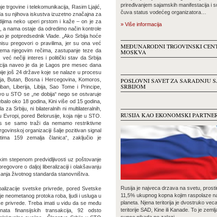
priređivanjem sajamskih manifestacija i 
je trgovine i telekomunikacija, Rasim Ljajić,
čuva status vodećeg organizatora…
 da su njihova iskustva izuzetno značajna za
jima neko uperi prstom i kaže – on je za
» Više informacija
, a nama ostaje da odredimo način kontrole
o je potpredsednik Vlade. „Ako Srbija hoće
su pregovori o pravilima, jer su ona već
MEĐUNARODNI TRGOVINSKI CEN
 Prema njegovim rečima, zastupanje teze da
MOSKVA
 nečiji interes i politički stav da Srbija
kacija naveo je da je Lagos pre mesec dana
bije još 24 države koje se nalaze u procesu
sija, Butan, Bosna i Hercegovina, Komoros,
POSLOVNI SAVET ZA SARADNJU S
SRBIJOM
ban, Liberija, Libija, Sao Tome i Principe,
stvo u STO se „ne dobija“ nego se ostvaruje
balo oko 18 godina, Kini više od 15 godina,
a Srbiju, ni bilateralnih ni multilateralnih,
RUSIJA KAO EKONOMSKI PARTNE
 Evropi, pored Belorusije, koja nije u STO.
s se samo traži da nemamo restriktivne
ovinskoj organizaciji šalje pozitivan signal
štima 159 zemalja članica“, zaključio je
kim stepenom predvidljivosti uz poštovanje
govore o daljoj liberalizaciji i olakšavanju
šanja životnog standarda stanovništva.
Rusija je najveca drzava na svetu, prosti
balizacije svetske privrede, pored Svetske
11,5% ukupnog kopna kojim raspolaze n
 neometanog protoka roba, ljudi i usluga u
planeta. Njena teritorija je dvostruko vec
ke privrede. Treba imati u vidu da se među
teritorije SAD, Kine ili Kanade. To je zemlj
ta finansijskih transakcija, 92 odsto
sunce nikada ne zalazi…