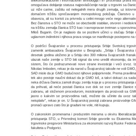
telekomunikacionih i informacionih tehnologija i 97 procenata prava in
omogućava dobijanje statusa najpovlašćenije nacije u trgovini sa član
uz niže carine, zaštitu od nelegalnih mera drugih zemalja, uz istovr
domaćem tržištu sprečavanjem monopolskog položaja. Članstvo u
obaveza, ali su koristi za privredu u celini mnogo veće nego alternativ
Bez članstva u STO ne može se obezbediti stabilan, otvoren i nediskri
na tržištu zemalja članica STO kao i ravnopravan tretman u sporovim
Miloš Bugarin. On je naglasio da se pozitivni učinci u slučaju Srbije 
uglavnom indirektni i njihova prava snaga se manifestuje postepeno na sr
O podršci Švajcarske u procesu pristupanja Srbije Svetskoj trgovin
zamenik ambasadora Švajcarske u Beogradu. „Srbija i Švajcarska ima
desetak godina uloženo je u Srbiju oko 300 miliona švajcarskih fran
ulazak naše zemlje u STO biti signal da smo uredili ekonomiju, da i
sistem, što će podrazumevati nove strane investicije i veći izvoz. 
Nikolas Imboden, rekao je da narod u Švajcarskoj takođe ne voli GMO, 
SAD misle da je GMO budućnost njihove poljoprivrede. Prema pravilim
tek ako postoje naučni dokazi da je GMO loš, a takvi dokazi za sada
neka država članica zamoli drugu zemlju koja je u procesu pristupanj
da prihvati, ali neće postati članica sve dok se sve zemlje članic
zabranu, ali složenom procedurom, insistiranjem da proizvodi sa GM
jasno o kakvim se proizvodima radi, možete da učinite da uvoz ta
neisplativ”, rekao je on. U Švajcarskoj postoji zabrana proizvodnje
pronaći upravo zato što je građani ne vole, niti kupuju.
O zakonskim promenama i preduzetim merama u okviru liberalizacije 
pristupanja STO, u Privrednoj komori Srbije govorile su Ekaterina 
trgovinske pregovore Ministartsva za ekonomski razvoj Ruske Federa
fakulteta u Podgorici.