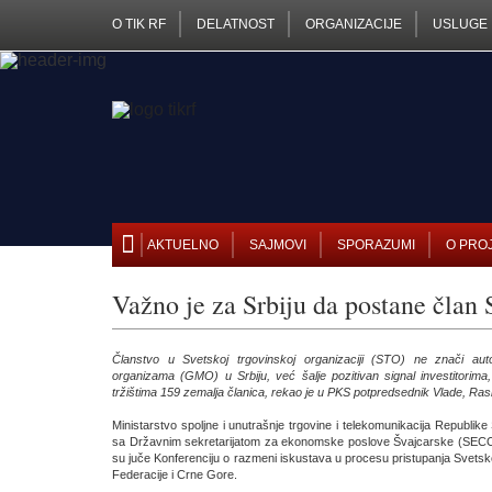
O TIK RF
DELATNOST
ORGANIZACIJE
USLUGE
AKTUELNO
SAJMOVI
SPORAZUMI
O PRO
Važno je za Srbiju da postane član
Članstvo u Svetskoj trgovinskoj organizaciji (STO) ne znači aut
organizama (GMO) u Srbiju, već šalje pozitivan signal investitorima
tržištima 159 zemalja članica, rekao je u PKS potpredsednik Vlade, Rasi
Ministarstvo spoljne i unutrašnje trgovine i telekomunikacija Republike 
sa Državnim sekretarijatom za ekonomske poslove Švajcarske (SECO)
su juče Konferenciju o razmeni iskustava u procesu pristupanja Svetsko
Federacije i Crne Gore.