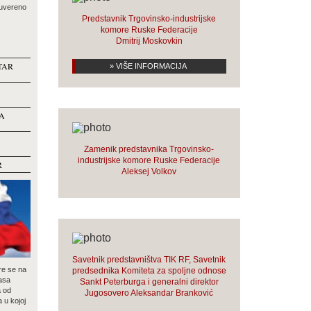
suvereno
Predstavnik Trgovinsko-industrijske
komore Ruske Federacije
Dmitrij Moskovkin
TAR
» VIŠE INFORMACIJA
A
Zamenik predstavnika Trgovinsko-
industrijske komore Ruske Federacije
R
Aleksej Volkov
Savetnik predstavništva TIK RF, Savetnik
re se na
predsednika Komiteta za spoljne odnose
asa
Sankt Peterburga i generalni direktor
a od
Jugosovero Aleksandar Branković
a u kojoj