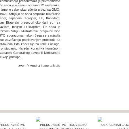
ekomunikacija prezentovala je privrednicima
. Do sada je u Ženevi održano 12 sastanaka,
se izmene zakonska rešenja u vezi sa GMO,
vu. Srbija je do sada potpisala bilateralne
rasom, Japanom, Korejom, EU, Kanadom,
 Bilateralni pregovori okončani su i sa
zilom, Indijom i Ukrajinom. Do sada je
imom Srbije. Multilateralni pregovori biće
a STO sporazuma, nakon čega se sastavlja
 se završavaju potpisivanjem protokola sa
idovana lista koncesija za robe i usluge.
o pristupanju. Naredni koraci ka konačnom
sastanku Generalnog saveta ili Ministarske
e koja pristupa.
Izvor: Privredna komora Srbije
PREDSTAVNIŠTVO
PREDSTAVNIŠTVO TRGOVINSKO-
RUSKI CENTAR ZA N
CIJE U REPUBLICI
INDUSTRIJSKE KOMORE RUSIJE U
RUSKI 