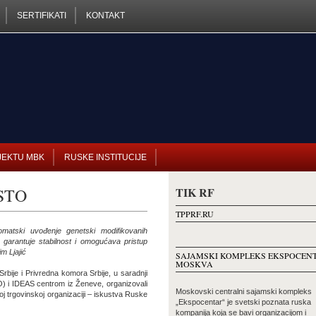
SERTIFIKATI
KONTAKT
JEKTU MBK
RUSKE INSTITUCIJE
 STO
TIK RF
TPPRF.RU
omatski uvođenje genetski modifikovanih
, garantuje stabilnost i omogućava pristup
m Ljajić
SAJAMSKI KOMPLEKS EKSPOCEN
MOSKVA
Srbije i Privredna komora Srbije, u saradnji
 i IDEAS centrom iz Ženeve, organizovali
Moskovski centralni sajamski kompleks
j trgovinskoj organizaciji – iskustva Ruske
„Ekspocentar“ je svetski poznata ruska
kompanija koja se bavi organizacijom i