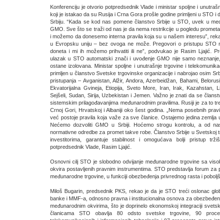
Konferenciju je otvorio potpredsednik Vlade i ministar spoljne i unutrašn
koji je istakao da su Rusija i Crna Gora prošle godine primljeni u STO i
Srbiju. “Kada se kod nas pomene članstvo Srbije u STO, uvek u medi
GMO. Sve što se traži od nas je da nema restrikcije u pogledu prometa
i možemo da donesemo interna pravila koja su u našem interesu”, reka
u Evropsku uniju – bez ovoga ne može. Pregovori o pristupu STO ni
doneta i mi ih možemo prihvatiti ili ne”, podvukao je Rasim Ljajić.
ulazak u STO automatski znači i uvođenje GMO nije samo neznanje, već
ostane izolovana. Ministar spoljne i unutrašnje trgovine i telekomuni
primljen u članstvo Svetske trgovinske organizacije i nabrojao osim Sr
pristupanja – Avganistan, Alžir, Andora, Azerbeidžan, Bahami, Beloru
Ekvatorijalna Gvineja, Etiopija, Sveto More, Iran, Irak, Kazahstan, Li
Sejšeli, Sudan, Sirija, Uzbekistan i Jemen. Važno je znati da se član
sistemskim prilagođavanjima međunarodnim pravilima. Rusiji je za to tre
Crnoj Gori, Hrvatskoj i Albaniji oko šest godina. „Nema posebnih pravila z
već postoje pravila koja važe za sve članice. Ostajemo jedina zemlja u
Nećemo dozvoliti GMO u Srbiji. Hoćemo strogu kontrolu, a od na
normativne odredbe za promet takve robe. Članstvo Srbije u Svetskoj trg
investitorima, garantuje stabilnost i omogućava bolji pristup trži
potpredsednik Vlade, Rasim Ljajić.
Osnovni cilj STO je slobodno odvijanje međunarodne trgovine sa viso
okvira postavljenih pravnim instrumentima. STO predstavlja forum za pre
međunarodne trgovine, u funkciji obezbeđenja privrednog rasta i pobolj
Miloš Bugarin, predsednik PKS, rekao je da je STO treći oslonac glo
banke i MMF-a, odnosno pravna i institucionalna osnova za obezbeđenje
međunarodnim okvirima, što je doprinelo ekonomskoj integraciji svets
članicama STO obavlja 80 odsto svetske trgovine, 90 procena