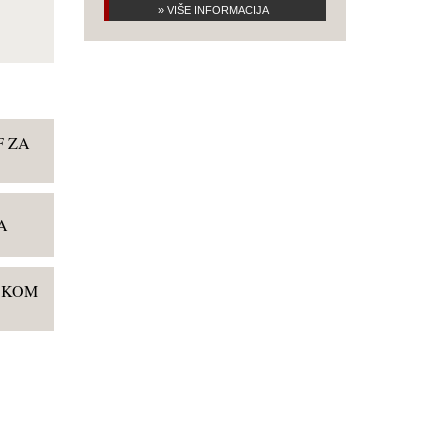
» VIŠE INFORMACIJA
F ZA
A
USKOM