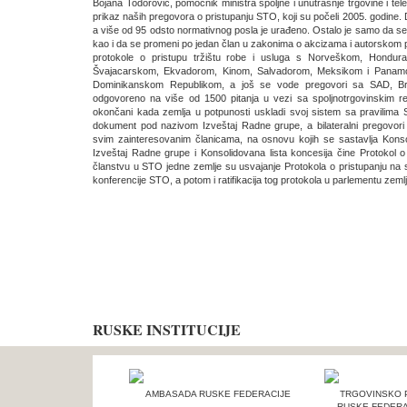
Bojana Todorović, pomoćnik ministra spoljne i unutrašnje trgovine i tel
prikaz naših pregovora o pristupanju STO, koji su počeli 2005. godine
a više od 95 odsto normativnog posla je urađeno. Ostalo je samo da 
kao i da se promeni po jedan član u zakonima o akcizama i autorskom pra
protokole o pristupu tržištu robe i usluga s Norveškom, Hondu
Švajacarskom, Ekvadorom, Kinom, Salvadorom, Meksikom i Panamom.
Dominikanskom Republikom, a još se vode pregovori sa SAD, Bra
odgovoreno na više od 1500 pitanja u vezi sa spoljnotrgovinskim rež
okončani kada zemlja u potpunosti uskladi svoj sistem sa pravilim
dokument pod nazivom Izveštaj Radne grupe, a bilateralni pregovori
svim zainteresovanim članicama, na osnovu kojih se sastavlja Konsol
Izveštaj Radne grupe i Konsolidovana lista koncesija čine Protokol 
članstvu u STO jedne zemlje su usvajanje Protokola o pristupanju na 
konferencije STO, a potom i ratifikacija tog protokola u parlementu zemlj
RUSKE INSTITUCIJE
AMBASADA RUSKE FEDERACIJE
TRGOVINSKO 
RUSKE FEDERA