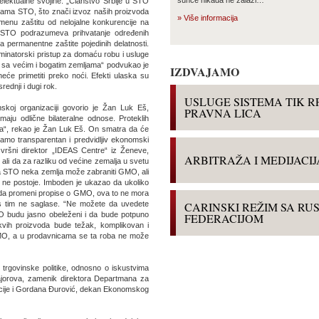
telektualne svojine. „Članstvo Srbije u STO
icama STO, što znači izvoz naših proizvoda
» Više informacija
emenu zaštitu od nelojalne konkurencije na
 STO podrazumeva prihvatanje određenih
a permanentne zaštite pojedinih delatnosti.
minatorski pristup za domaću robu i usluge
a sa većim i bogatim zemljama“ podvukao je
IZDVAJAMO
neće primetiti preko noći. Efekti ulaska su
ednji i dugi rok.
USLUGE SISTEMA TIK R
skoj organizaciji govorio je Žan Luk Eš,
PRAVNA LICA
ju odlične bilateralne odnose. Proteklih
aka“, rekao je Žan Luk Eš. On smatra da će
mamo transparentan i predvidljiv ekonomski
Izvršni direktor „IDEAS Centre“ iz Ženeve,
ARBITRAŽA I MEDIJACIJ
ali da za razliku od većine zemalja u svetu
a STO neka zemlja može zabraniti GMO, ali
 ne postoje. Imboden je ukazao da ukoliko
a da promeni propise o GMO, ova to ne mora
CARINSKI REŽIM SA R
e s tim ne saglase. “Ne možete da uvedete
O budu jasno obeleženi i da bude potpuno
FEDERACIJOM
kvih proizvoda bude težak, komplikovan i
 GMO, a u prodavnicama se ta roba ne može
trgovinske politike, odnosno o iskustvima
Majorova, zamenik direktora Departmana za
cije i Gordana Đurović, dekan Ekonomskog