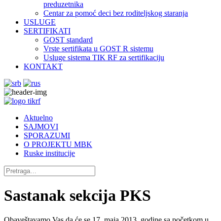
preduzetnika
Centar za pomoć deci bez roditeljskog staranja
USLUGE
SERTIFIKATI
GOST standard
Vrste sertifikata u GOST R sistemu
Usluge sistema TIK RF za sertifikaciju
KONTAKT
Aktuelno
SAJMOVI
SPORAZUMI
O PROJEKTU MBK
Ruske institucije
Sastanak sekcija PKS
Obaveštavamo Vas da će se 17. maja 2013. godine sa početkom u