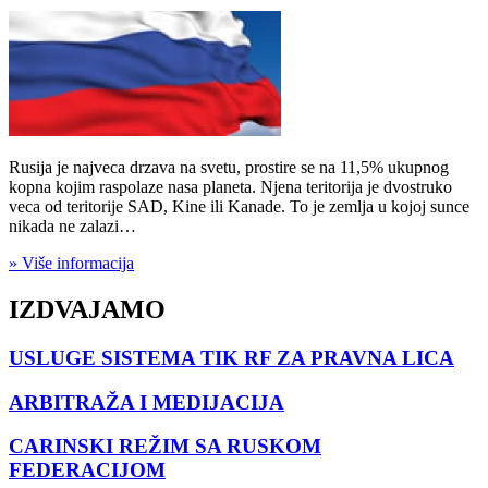
Rusija je najveca drzava na svetu, prostire se na 11,5% ukupnog
kopna kojim raspolaze nasa planeta. Njena teritorija je dvostruko
veca od teritorije SAD, Kine ili Kanade. To je zemlja u kojoj sunce
nikada ne zalazi…
» Više informacija
IZDVAJAMO
USLUGE SISTEMA TIK RF ZA PRAVNA LICA
ARBITRAŽA I MEDIJACIJA
CARINSKI REŽIM SA RUSKOM
FEDERACIJOM