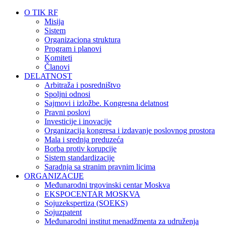
O TIK RF
Misija
Sistem
Organizaciona struktura
Program i planovi
Komiteti
Članovi
DELATNOST
Arbitraža i posredništvo
Spoljni odnosi
Sajmovi i izložbe. Kongresna delatnost
Pravni poslovi
Investicije i inovacije
Organizacija kongresa i izdavanje poslovnog prostora
Mala i srednja preduzeća
Borba protiv korupcije
Sistem standardizacije
Saradnja sa stranim pravnim licima
ORGANIZACIJE
Međunarodni trgovinski centar Moskva
EKSPOCENTAR MOSKVA
Sojuzekspertiza (SOEKS)
Sojuzpatent
Međunarodni institut menadžmenta za udruženja