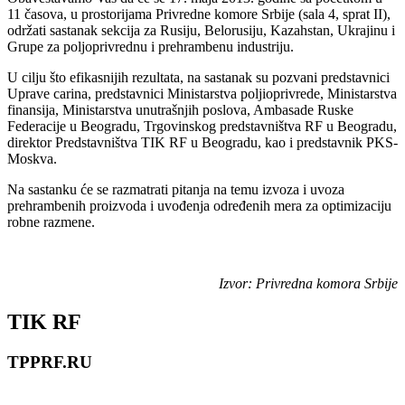
11 časova, u prostorijama Privredne komore Srbije (sala 4, sprat II),
održati sastanak sekcija za Rusiju, Belоrusiju, Kazahstan, Ukrajinu i
Grupe za poljoprivrednu i prehrambenu industriju.
U cilju što efikasnijih rеzultata, na sastanak su pozvani predstavnici
Uprave carina, predstavnici Ministarstva poljioprivrede, Ministarstva
finansija, Ministarstva unutrašnjih poslova, Ambasade Ruske
Federacije u Beogradu, Trgovinskog predstavništva RF u Beogradu,
direktor Predstavništva TIK RF u Beogradu, kao i predstavnik PKS-
Moskva.
Na sastanku će se razmatrati pitanja na temu izvoza i uvoza
prehrambenih proizvoda i uvođenja određenih mera za optimizaciju
robne razmene.
Izvor: Privredna komora Srbijе
TIK RF
TPPRF.RU