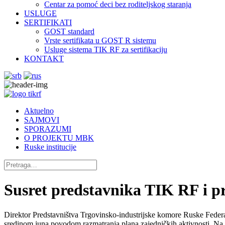
Centar za pomoć deci bez roditeljskog staranja
USLUGE
SERTIFIKATI
GOST standard
Vrste sertifikata u GOST R sistemu
Usluge sistema TIK RF za sertifikaciju
KONTAKT
Aktuelno
SAJMOVI
SPORAZUMI
O PROJEKTU MBK
Ruske institucije
Susret predstavnika TIK RF i 
Direktor Predstavništva Trgovinsko-industrijske komore Ruske Federac
sredinom juna povodom razmatranja plana zajedničkih aktivnosti. Na sa