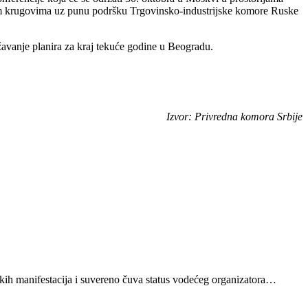
ovnim krugovima uz punu podršku Trgovinsko-industrijske komore Ruske
ržavanje planira za kraj tekuće godine u Beogradu.
Izvor: Privredna komora Srbije
kih manifestacija i suvereno čuva status vodećeg organizatora…