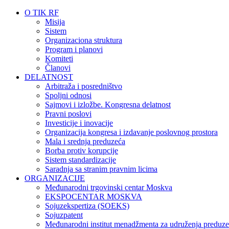
O TIK RF
Misija
Sistem
Organizaciona struktura
Program i planovi
Komiteti
Članovi
DELATNOST
Arbitraža i posredništvo
Spoljni odnosi
Sajmovi i izložbe. Kongresna delatnost
Pravni poslovi
Investicije i inovacije
Organizacija kongresa i izdavanje poslovnog prostora
Mala i srednja preduzeća
Borba protiv korupcije
Sistem standardizacije
Saradnja sa stranim pravnim licima
ORGANIZACIJE
Međunarodni trgovinski centar Moskva
EKSPOCENTAR MOSKVA
Sojuzekspertiza (SOEKS)
Sojuzpatent
Međunarodni institut menadžmenta za udruženja preduze