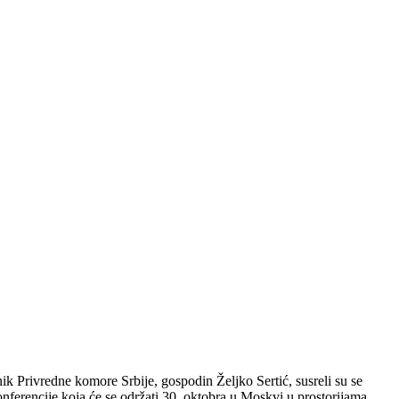
k Privredne komore Srbije, gospodin Željko Sertić, susreli su se
nferencije koja će se održati 30. oktobra u Moskvi u prostorijama