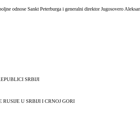
poljne odnose Sankt Peterburga i generalni direktor Jugosovero Aleksa
PUBLICI SRBIJI
USIJE U SRBIJI I CRNOJ GORI