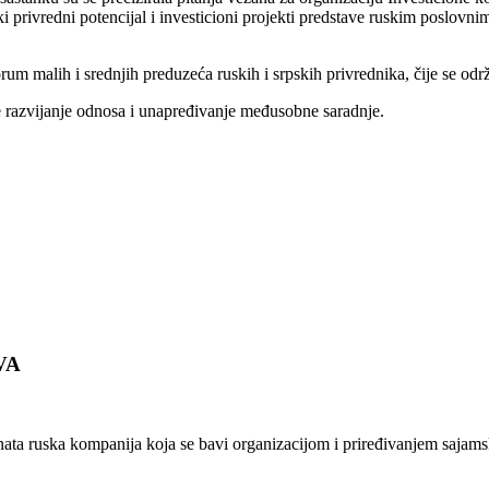
ki privredni potencijal i investicioni projekti predstave ruskim posl
rum malih i srednjih preduzeća ruskih i srpskih privrednika, čije se od
je razvijanje odnosa i unapređivanje međusobne saradnje.
VA
ata ruska kompanija koja se bavi organizacijom i priređivanjem sajams