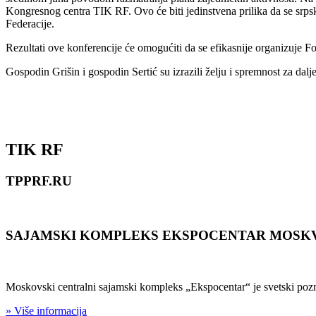
Kongresnog centra TIK RF. Ovo će biti jedinstvena prilika da se srps
Federacije.
Rezultati ove konferencije će omogućiti da se efikasnije organizuje Fo
Gospodin Grišin i gospodin Sertić su izrazili želju i spremnost za dal
TIK RF
TPPRF.RU
SAJAMSKI KOMPLEKS EKSPOCENTAR MOSK
Moskovski centralni sajamski kompleks „Ekspocentar“ je svetski pozn
» Više informacija