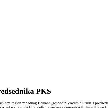
predsednika PKS
ije za region zapadnog Balkana, gospodin Vladimir Grišin, i predsedni
stanku su se precizirala pitanja vezana za organizaciju Investicione ko