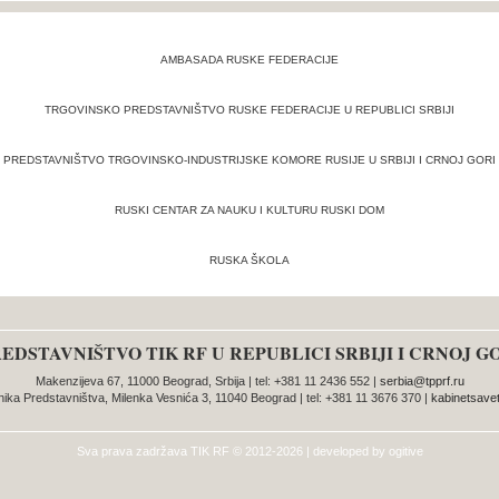
AMBASADA RUSKE FEDERACIJE
TRGOVINSKO PREDSTAVNIŠTVO RUSKE FEDERACIJE U REPUBLICI SRBIJI
PREDSTAVNIŠTVO TRGOVINSKO-INDUSTRIJSKE KOMORE RUSIJE U SRBIJI I CRNOJ GORI
RUSKI CENTAR ZA NAUKU I KULTURU RUSKI DOM
RUSKA ŠKOLA
EDSTAVNIŠTVO TIK RF U REPUBLICI SRBIJI I CRNOJ G
Makenzijeva 67, 11000 Beograd, Srbija | tel: +381 11 2436 552 |
serbia@tpprf.ru
nika Predstavništva, Milenka Vesnića 3, 11040 Beograd | tel: +381 11 3676 370 |
kabinetsavet
Sva prava zadržava
TIK RF
© 2012-2026 | developed by
ogitive