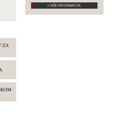
» VIŠE INFORMACIJA
F ZA
A
USKOM