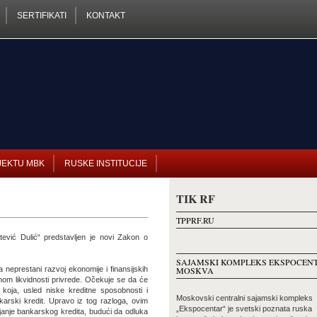
SERTIFIKATI
KONTAKT
JEKTU MBK
RUSKE INSTITUCIJE
TIK RF
TPPRF.RU
tević Dulić“ predstavljen je novi Zakon o
SAJAMSKI KOMPLEKS EKSPOCEN
 neprestani razvoj ekonomije i finansijskih
MOSKVA
nom likvidnosti privrede. Očekuje se da će
 koja, usled niske kreditne sposobnosti i
Moskovski centralni sajamski kompleks
rski kredit. Upravo iz tog razloga, ovim
„Ekspocentar“ je svetski poznata ruska
ijanje bankarskog kredita, budući da odluka