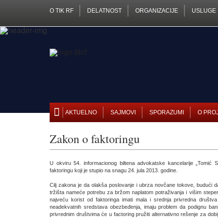
O TIK RF
DELATNOST
ORGANIZACIJE
USLUGE
AKTUELNO
SAJMOVI
SPORAZUMI
O PRO
Zakon o faktoringu
U okviru 54. informacionog biltena advokatske kancelarije „Tomić S
faktoringu koji je stupio na snagu 24. jula 2013. godine.
Cilj zakona je da olakša poslovanje i ubrza novčane tokove, budući da
tržišta nameće potrebu za bržom naplatom potraživanja i višim stepe
najveću korist od faktoringa imati mala i srednja privredna društva
neadekvatnih sredstava obezbeđenja, imaju problem da podignu banka
privrednim društvima će u factoring pružiti alternativno rešenje za dob