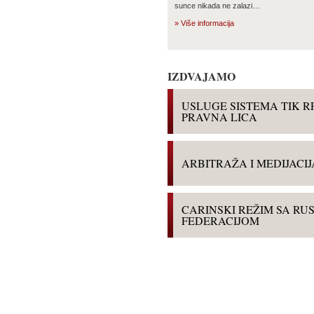
sunce nikada ne zalazi…
» Više informacija
IZDVAJAMO
USLUGE SISTEMA TIK R
PRAVNA LICA
ARBITRAŽA I MEDIJACIJ
CARINSKI REŽIM SA R
FEDERACIJOM