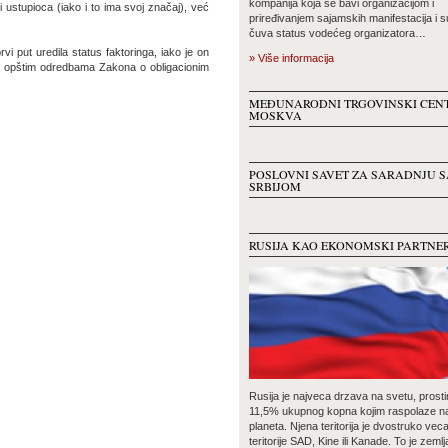
kompanija koja se bavi organizacijom i
i ustupioca (iako i to ima svoj značaj), već
priređivanjem sajamskih manifestacija i 
čuva status vodećeg organizatora…
 put uredila status faktoringa, iako je on
» Više informacija
 i opštim odredbama Zakona o obligacionim
MEĐUNARODNI TRGOVINSKI CEN
MOSKVA
POSLOVNI SAVET ZA SARADNJU S
SRBIJOM
RUSIJA KAO EKONOMSKI PARTNE
Rusija je najveca drzava na svetu, prosti
11,5% ukupnog kopna kojim raspolaze n
planeta. Njena teritorija je dvostruko vec
teritorije SAD, Kine ili Kanade. To je zemlj