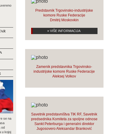
suvereno
Predstavnik Trgovinsko-industrijske
komore Ruske Federacije
Dmitrij Moskovkin
TAR
» VIŠE INFORMACIJA
A
Zamenik predstavnika Trgovinsko-
industrijske komore Ruske Federacije
R
Aleksej Volkov
Savetnik predstavništva TIK RF, Savetnik
re se na
predsednika Komiteta za spoljne odnose
asa
Sankt Peterburga i generalni direktor
a od
Jugosovero Aleksandar Branković
a u kojoj