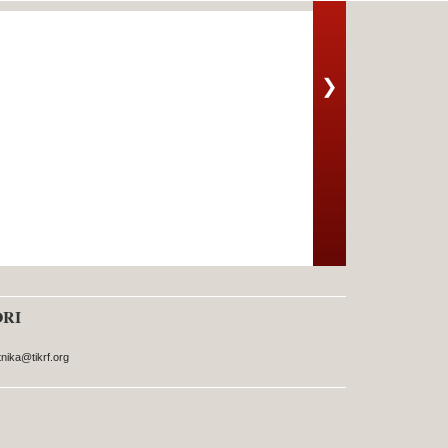
❯
ORI
nika@tikrf.org