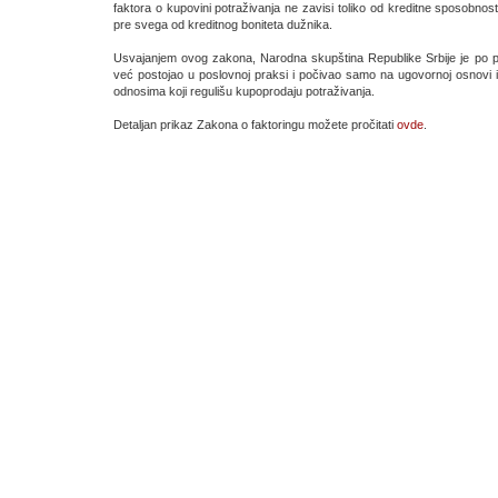
faktora o kupovini potraživanja ne zavisi toliko od kreditne sposobnost
pre svega od kreditnog boniteta dužnika.
Usvajanjem ovog zakona, Narodna skupština Republike Srbije je po prvi
već postojao u poslovnoj praksi i počivao samo na ugovornoj osnovi
odnosima koji regulišu kupoprodaju potraživanja.
Detaljan prikaz Zakona o faktoringu možete pročitati
ovde
.