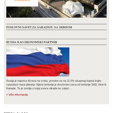
POSLOVNI SAVET ZA SARADNJU SA SRBIJOM
RUSIJA KAO EKONOMSKI PARTNER
Rusija je najveca drzava na svetu, prostire se na 11,5% ukupnog kopna kojim
raspolaze nasa planeta. Njena teritorija je dvostruko veca od teritorije SAD, Kine ili
Kanade. To je zemlja u kojoj sunce nikada ne zalazi…
» Više informacija