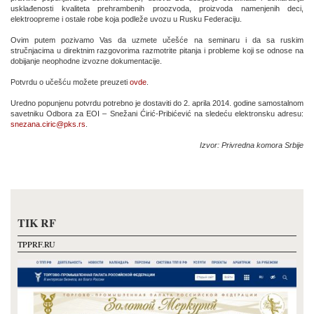
usklađenosti kvaliteta prehrambenih proozvoda, proizvoda namenjenih deci,
elektroopreme i ostale robe koja podleže uvozu u Rusku Federaciju.
Ovim putem pozivamo Vas da uzmete učešće na seminaru i da sa ruskim
stručnjacima u direktnim razgovorima razmotrite pitanja i probleme koji se odnose na
dobijanje neophodne izvozne dokumentacije.
Potvrdu o učešću možete preuzeti
ovde
.
Uredno popunjenu potvrdu potrebno je dostaviti do 2. aprila 2014. godine samostalnom
savetniku Odbora za EOI – Snežani Ćirić-Pribićević na sledeću elektronsku adresu:
snezana.ciric@pks.rs
.
Izvor: Privredna komora Srbije
TIK RF
TPPRF.RU