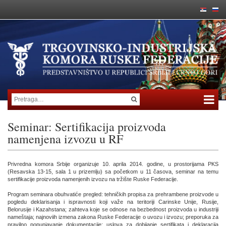
Seminar: Sertifikacija proizvoda
namenjena izvozu u RF
Privredna komora Srbije organizuje 10. aprila 2014. godine, u prostorijama PKS
(Resavska 13-15, sala 1 u prizemlju) sa početkom u 11 časova, seminar na temu
sertifikacije proizvoda namenjenih izvozu na tržište Ruske Federacije.
Program seminara obuhvatiće pregled: tehničkih propisa za prehrambene proizvode u
pogledu deklarisanja i ispravnosti koji važe na teritoriji Carinske Unije, Rusije,
Belorusije i Kazahstana; zahteva koje se odnose na bezbednost proizvoda u industriji
nameštaja; najnoviih izmena zakona Ruske Federacije o uvozu i izvozu; preporuka za
pravilno popunjavanje dokumentacije; uslova za dobijanje sertifikata i deklaracija