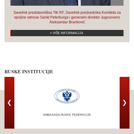
Savetnik predstavništva TIK RF, Savetnik predsednika Komiteta za
spoljne odnose Sankt Peterburga i generalni direktor Jugosovero
Aleksandar Branković
» VIŠE INFORMACIJA
RUSKE INSTITUCIJE
❮
❯
AMBASADA RUSKE FEDERACIJE
TRG