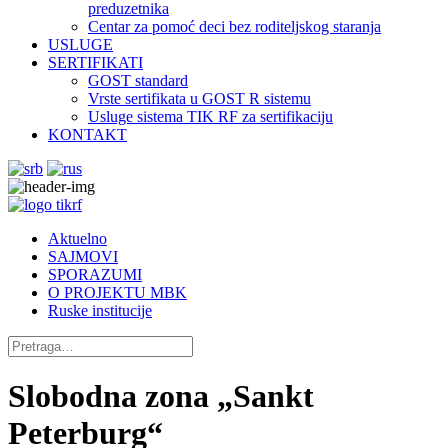
preduzetnika
Centar za pomoć deci bez roditeljskog staranja
USLUGE
SERTIFIKATI
GOST standard
Vrste sertifikata u GOST R sistemu
Usluge sistema TIK RF za sertifikaciju
KONTAKT
Aktuelno
SAJMOVI
SPORAZUMI
O PROJEKTU MBK
Ruske institucije
Slobodna zona „Sankt
Peterburg“