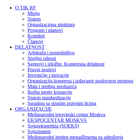
O TIK RF
Misija
Sistem
Organizaciona struktura
Program i planovi
Komiteti
Članovi
DELATNOST
Arbitraža i posredništvo
Spoljni odnosi
Sajmovi i izložbe. Kongresna delatnost
Pravni poslovi
Investicije i inovacije
Organizacija kongresa i izdavanje poslovnog prostora
Mala i srednja preduzeća
Borba protiv korupcije
Sistem standardizacije
Saradnja sa stranim pravnim licima
ORGANIZACIJE
Međunarodni trgovinski centar Moskva
EKSPOCENTAR MOSKVA
Sojuzekspertiza (SOEKS)
Sojuzpatent
Međunarodni institut menadžmenta za udruženja