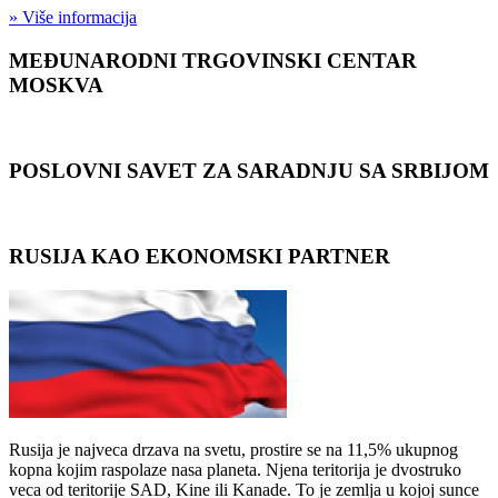
» Više informacija
MEĐUNARODNI TRGOVINSKI CENTAR
MOSKVA
POSLOVNI SAVET ZA SARADNJU SA SRBIJOM
RUSIJA KAO EKONOMSKI PARTNER
Rusija je najveca drzava na svetu, prostire se na 11,5% ukupnog
kopna kojim raspolaze nasa planeta. Njena teritorija je dvostruko
veca od teritorije SAD, Kine ili Kanade. To je zemlja u kojoj sunce