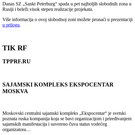
Danas SZ „Sankt Peterburg“ spada u pet najboljih slobodnih zona u
Rusiji i beleži visok stepen realizacije projekata.
Više informacija o ovoj slobodnoj zoni možete pronaći u prezentaciji
u prilogu
.
TIK RF
TPPRF.RU
SAJAMSKI KOMPLEKS EKSPOCENTAR
MOSKVA
Moskovski centralni sajamski kompleks „Ekspocentar“ je svetski
poznata ruska kompanija koja se bavi organizacijom i priređivanjem
sajamskih manifestacija i suvereno čuva status vodećeg
organizatora…