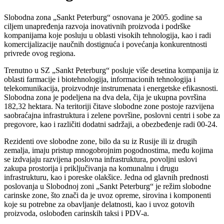
Slobodna zona „Sankt Peterburg“ osnovana je 2005. godine sa
ciljem unapređenja razvoja inovativnih proizvoda i podrške
kompanijama koje posluju u oblasti visokih tehnologija, kao i radi
komercijalizacije naučnih dostignuća i povećanja konkurentnosti
privrede ovog regiona.
Trenutno u SZ „Sankt Peterburg“ posluje više desetina kompanija iz
oblasti farmacije i biotehnologija, informacionih tehnologija i
telekomunikacija, proizvodnje instrumenata i energetske efikasnosti.
Slobodna zona je podeljena na dva dela, čija je ukupna površina
182,32 hektara. Na teritoriji čitave slobodne zone postoje razvijena
saobraćajna infrastruktura i zelene površine, poslovni centri i sobe za
pregovore, kao i različiti dodatni sadržaji, a obezbeđenje radi 00-24.
Rezidenti ove slobodne zone, bilo da su iz Rusije ili iz drugih
zemalja, imaju pristup mnogobrojnim pogodnostima, među kojima
se izdvajaju razvijena poslovna infrastruktura, povoljni uslovi
zakupa prostorija i priključivanja na komunalnu i drugu
infrastrukturu, kao i poreske olakšice. Jedna od glavnih prednosti
poslovanja u Slobodnoj zoni „Sankt Peterburg“ je režim slobodne
carinske zone, što znači da je uvoz opreme, sirovina i komponenti
koje su potrebne za obavljanje delatnosti, kao i uvoz gotovih
proizvoda, oslobođen carinskih taksi i PDV-a.