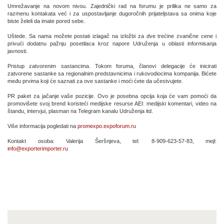
Umrežavanje na novom nivou. Zajednički rad na forumu je prilika ne samo za
razmenu kontakata već i za uspostavljanje dugoročnih prijateljstava sa onima koje
biste želeli da imate pored sebe.
Uštede. Sa nama možete postati izlagač na izložbi za dve trećine zvanične cene i
privući dodatnu pažnju posetilaca kroz napore Udruženja u oblasti informisanja
javnosti.
Pristup zatvorenim sastancima. Tokom foruma, članovi delegacije će inicirati
zatvorene sastanke sa regionalnim predstavnicima i rukovodiocima kompanija. Bićete
među prvima koji će saznati za ove sastanke i moći ćete da učestvujete.
PR paket za jačanje vaše pozicije. Ovo je posebna opcija koja će vam pomoći da
promovišete svoj brend koristeći medijske resurse AEI: medijski komentari, video na
štandu, intervjui, plasman na Telegram kanalu Udruženja itd.
Više informacija pogledati na
promexpo.expoforum.ru
Kontakt osoba: Valerija Šeršnjeva, tel: 8-909-623-57-83, mejl:
info@exporterimporter.ru