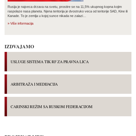
Rusija je najveca drzava na svetu, prostire se na 11,5% ukupnog kopna kojim
raspolaze nasa planeta. Njena teritorija je dvostruko veca od teritorije SAD, Kine ili
Kanade. To je zemlja u kojoj sunce nikada ne zalazi…
» Više informacija
IZDVAJAMO
USLUGE SISTEMA TIK RF ZA PRAVNA LICA
ARBITRAŽA I MEDIJACIJA
CARINSKI REŽIM SA RUSKOM FEDERACIJOM