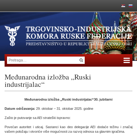
Međunarodna izložba „Ruski
industrijalac“
Međunarodna izložba „Ruski industrijalac“30. jubilarni
Datum održavanja:
29. oktobar – 31. oktobar 2025. godine
Zašto je putovanje sa AEI strateški ispravno:
Povećan autoritet i uticaj. Sastanci kao deo delegacije AEI dodaće težinu i značaj
vašem položaju i otvoriće više mogućnosti za razvoj odnosa sa glavnim igračima.