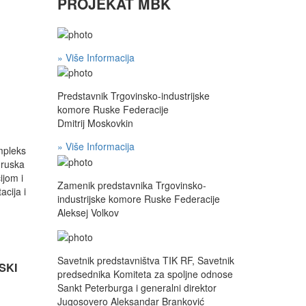
PROJEKAT MBK
» Više Informacija
Predstavnik Trgovinsko-industrijske
komore Ruske Federacije
Dmitrij Moskovkin
» Više Informacija
mpleks
 ruska
ijom i
Zamenik predstavnika Trgovinsko-
cija i
industrijske komore Ruske Federacije
Aleksej Volkov
Savetnik predstavništva TIK RF, Savetnik
SKI
predsednika Komiteta za spoljne odnose
Sankt Peterburga i generalni direktor
Jugosovero Aleksandar Branković