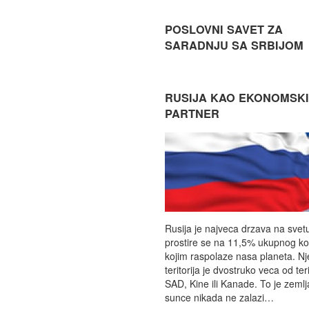
POSLOVNI SAVET ZA
SARADNJU SA SRBIJOM
RUSIJA KAO EKONOMSKI
PARTNER
Rusija je najveca drzava na svet
prostire se na 11,5% ukupnog k
kojim raspolaze nasa planeta. N
teritorija je dvostruko veca od teri
SAD, Kine ili Kanade. To je zemlj
sunce nikada ne zalazi…