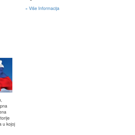
» Više Informacija
u,
opna
jena
torije
a u kojoj