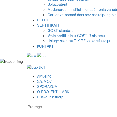
Sojuzpatent
Međunarodni institut menadžmenta za ud
Centar za pomoć deci bez roditeljskog sta
USLUGE
SERTIFIKATI
GOST standard
Vrste sertifikata u GOST R sistemu
Usluge sistema TIK RF za sertifikaciju
KONTAKT
Aktuelno
SAJMOVI
SPORAZUMI
O PROJEKTU MBK
Ruske institucije