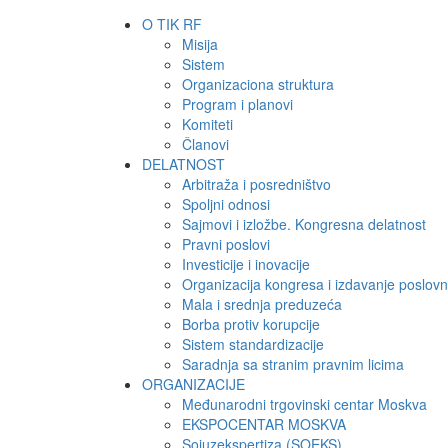
O TIK RF
Misija
Sistem
Organizaciona struktura
Program i planovi
Komiteti
Članovi
DELATNOST
Arbitraža i posredništvo
Spoljni odnosi
Sajmovi i izložbe. Kongresna delatnost
Pravni poslovi
Investicije i inovacije
Organizacija kongresa i izdavanje poslov
Mala i srednja preduzeća
Borba protiv korupcije
Sistem standardizacije
Saradnja sa stranim pravnim licima
ORGANIZACIJE
Međunarodni trgovinski centar Moskva
EKSPOCENTAR MOSKVA
Sojuzekspertiza (SOEKS)