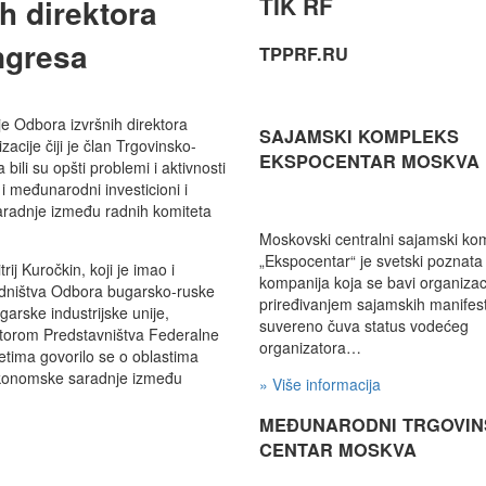
TIK RF
h direktora
ngresa
TPPRF.RU
e Odbora izvršnih direktora
SAJAMSKI KOMPLEKS
ije čiji je član Trgovinsko-
EKSPOCENTAR MOSKVA
ili su opšti problemi i aktivnosti
 međunarodni investicioni i
 saradnje između radnih komiteta
Moskovski centralni sajamski ko
„Ekspocentar“ je svetski poznata
ij Kuročkin, koji je imao i
kompanija koja se bavi organizac
edništva Odbora bugarsko-ruske
priređivanjem sajamskih manifesta
arske industrijske unije,
suvereno čuva status vodećeg
ktorom Predstavništva Federalne
organizatora…
etima govorilo se o oblastima
 ekonomske saradnje između
» Više informacija
MEĐUNARODNI TRGOVIN
CENTAR MOSKVA