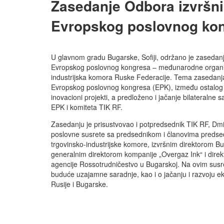
Zasedanje Odbora izvršni
Evropskog poslovnog ko
U glavnom gradu Bugarske, Sofiji, održano je zasedanj
Evropskog poslovnog kongresa – međunarodne organizac
industrijska komora Ruske Federacije. Tema zasedanja b
Evropskog poslovnog kongresa (EPK), između ostalog i
inovacioni projekti, a predloženo i jačanje bilateralne
EPK i komiteta TIK RF.
Zasedanju je prisustvovao i potpredsednik TIK RF, Dmitr
poslovne susrete sa predsednikom i članovima preds
trgovinsko-industrijske komore, izvršnim direktorom Bug
generalnim direktorom kompanije „Overgaz Ink“ i dire
agencije Rossotrudničestvo u Bugarskoj. Na ovim susr
buduće uzajamne saradnje, kao i o jačanju i razvoju
Rusije i Bugarske.