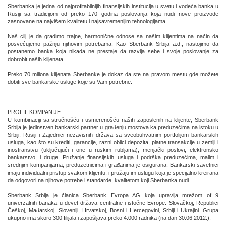
Sberbanka je jedna od najprofitabilnijih finansijskih institucija u svetu i vodeća banka u
Rusiji sa tradicijom od preko 170 godina poslovanja koja nudi nove proizvode
zasnovane na najvišem kvalitetu i najsavremenijim tehnologijama.
Naš cilj je da gradimo trajne, harmonične odnose sa našim klijentima na način da
posvećujemo pažnju njihovim potrebama. Kao Sberbank Srbija a.d., nastojimo da
postanemo banka koja nikada ne prestaje da razvija sebe i svoje poslovanje za
dobrobit naših klijenata.
Preko 70 miliona klijenata Sberbanke je dokaz da ste na pravom mestu gde možete
dobiti sve bankarske usluge koje su Vam potrebne.
PROFIL KOMPANIJE
U kombinaciji sa stručnošću i usmerenošću naših zaposlenih na klijente, Sberbank
Srbija je jedinstven bankarski partner u građenju mostova ka preduzećima na istoku u
Srbiji, Rusiji i Zajednici nezavisnih država sa sveobuhvatnim portfolijom bankarskih
usluga, kao što su krediti, garancije, razni oblici depozita, platne transakcije u zemlji i
inostranstvu (uključujući i one u ruskim rubljama), menjački poslovi, elektronsko
bankarstvo, i druge. Pružanje finansijskih usluga i podrška preduzećima, malim i
srednjim kompanijama, preduzetnicima i građanima je osigurana. Bankarski savetnici
imaju individualni pristup svakom klijentu, i pružaju im uslugu koja je specijalno kreirana
da odgovori na njihove potrebe i standarde, kvalitetom koji Sberbanka nudi.
Sberbank Srbija je članica Sberbank Evropa AG koja upravlja mrežom of 9
univerzalnih banaka u devet država centralne i istočne Evrope: Slovačkoj, Republici
Češkoj, Mađarskoj, Sloveniji, Hrvatskoj, Bosni i Hercegovini, Srbiji i Ukrajini. Grupa
ukupno ima skoro 300 filijala i zapošljava preko 4.000 radnika (na dan 30.06.2012.).