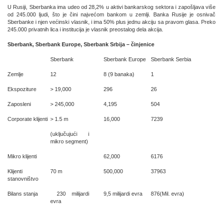
U Rusiji, Sberbanka ima udeo od 28,2% u aktivi bankarskog sektora i zapošljava više
od 245.000 ljudi, što je čini najvećom bankom u zemlji. Banka Rusije je osnivač
Sberbanke i njen većinski vlasnik, i ima 50% plus jednu akciju sa pravom glasa. Preko
245.000 privatnih lica i institucija je vlasnik preostalog dela akcija.
Sberbank, Sberbank Europe, Sberbank Srbija – činjenice
Sberbank
Sberbank Europe
Sberbank Serbia
Zemlje
12
8 (9 banaka)
1
Ekspoziture
> 19,000
296
26
Zaposleni
> 245,000
4,195
504
Corporate klijenti
> 1.5 m
16,000
7239
(uključujući i
mikro segment)
Mikro klijenti
62,000
6176
Klijenti
70 m
500,000
37963
stanovništvo
Bilans stanja
230 milijardi
9,5 milijardi evra
876(Mil. evra)
evra