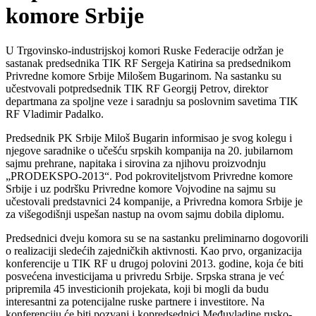
komore Srbije
U Trgovinsko-industrijskoj komori Ruske Federacije održan je
sastanak predsednika TIK RF Sergeja Katirina sa predsednikom
Privredne komore Srbije Milošem Bugarinom. Na sastanku su
učestvovali potpredsednik TIK RF Georgij Petrov, direktor
departmana za spoljne veze i saradnju sa poslovnim savetima TIK
RF Vladimir Padalko.
Predsednik PK Srbije Miloš Bugarin informisao je svog kolegu i
njegove saradnike o učešću srpskih kompanija na 20. jubilarnom
sajmu prehrane, napitaka i sirovina za njihovu proizvodnju
„PRODEKSPO-2013“. Pod pokroviteljstvom Privredne komore
Srbije i uz podršku Privredne komore Vojvodine na sajmu su
učestovali predstavnici 24 kompanije, a Privredna komora Srbije je
za višegodišnji uspešan nastup na ovom sajmu dobila diplomu.
Predsednici dveju komora su se na sastanku preliminarno dogovorili
o realizaciji sledećih zajedničkih aktivnosti. Kao prvo, organizacija
konferencije u TIK RF u drugoj polovini 2013. godine, koja će biti
posvećena investicijama u privredu Srbije. Srpska strana je već
pripremila 45 investicionih projekata, koji bi mogli da budu
interesantni za potencijalne ruske partnere i investitore. Na
konferenciju će biti pozvani i kopredsednici Međuvladine rusko-