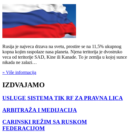
Rusija je najveca drzava na svetu, prostire se na 11,5% ukupnog
kopna kojim raspolaze nasa planeta. Njena teritorija je dvostruko
veca od teritorije SAD, Kine ili Kanade. To je zemlja u kojoj sunce
nikada ne zalazi…
» Više informacija
IZDVAJAMO
USLUGE SISTEMA TIK RF ZA PRAVNA LICA
ARBITRAŽA I MEDIJACIJA
CARINSKI REŽIM SA RUSKOM
FEDERACIJOM