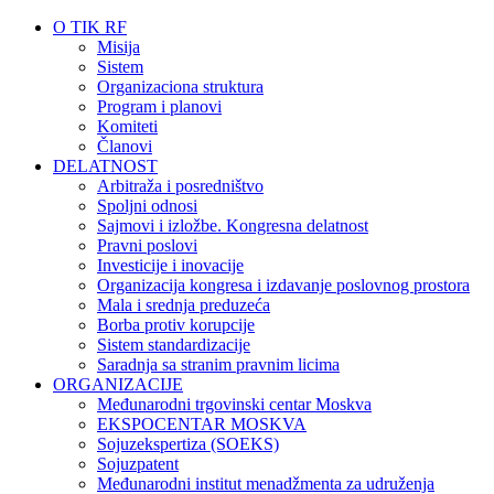
O TIK RF
Misija
Sistem
Organizaciona struktura
Program i planovi
Komiteti
Članovi
DELATNOST
Arbitraža i posredništvo
Spoljni odnosi
Sajmovi i izložbe. Kongresna delatnost
Pravni poslovi
Investicije i inovacije
Organizacija kongresa i izdavanje poslovnog prostora
Mala i srednja preduzeća
Borba protiv korupcije
Sistem standardizacije
Saradnja sa stranim pravnim licima
ORGANIZACIJE
Međunarodni trgovinski centar Moskva
EKSPOCENTAR MOSKVA
Sojuzekspertiza (SOEKS)
Sojuzpatent
Međunarodni institut menadžmenta za udruženja