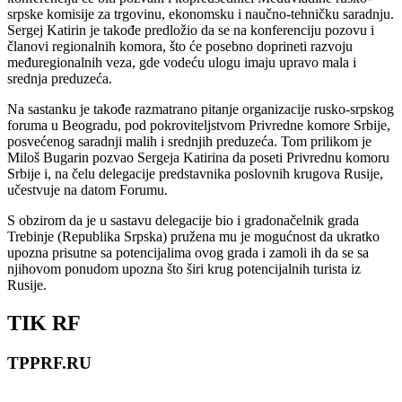
srpske komisije za trgovinu, ekonomsku i naučno-tehničku saradnju.
Sergej Katirin je takođe predložio da se na konferenciju pozovu i
članovi regionalnih komora, što će posebno doprineti razvoju
međuregionalnih veza, gde vodeću ulogu imaju upravo mala i
srednja preduzeća.
Na sastanku je takođe razmatrano pitanje organizacije rusko-srpskog
foruma u Beogradu, pod pokroviteljstvom Privredne komore Srbije,
posvećenog saradnji malih i srednjih preduzeća. Tom prilikom je
Miloš Bugarin pozvao Sergeja Katirina da poseti Privrednu komoru
Srbije i, na čelu delegacije predstavnika poslovnih krugova Rusije,
učestvuje na datom Forumu.
S obzirom da je u sastavu delegacije bio i gradonačelnik grada
Trebinje (Republika Srpska) pružena mu je mogućnost da ukratko
upozna prisutne sa potencijalima ovog grada i zamoli ih da se sa
njihovom ponudom upozna što širi krug potencijalnih turista iz
Rusije.
TIK RF
TPPRF.RU