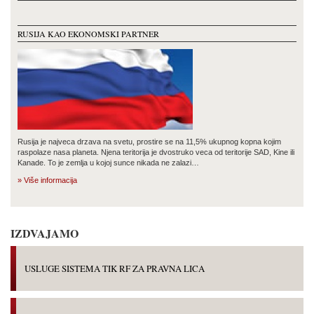
RUSIJA KAO EKONOMSKI PARTNER
Rusija je najveca drzava na svetu, prostire se na 11,5% ukupnog kopna kojim
raspolaze nasa planeta. Njena teritorija je dvostruko veca od teritorije SAD, Kine ili
Kanade. To je zemlja u kojoj sunce nikada ne zalazi…
» Više informacija
IZDVAJAMO
USLUGE SISTEMA TIK RF ZA PRAVNA LICA