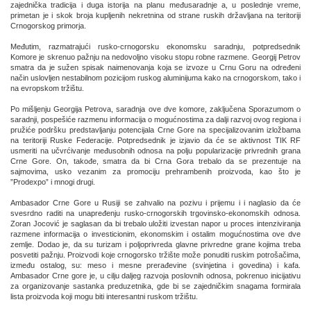
zajednička tradicija i duga istorija na planu međusaradnje a, u poslednje vreme,
primetan je i skok broja kupljenih nekretnina od strane ruskih državljana na teritoriji
Crnogorskog primorja.
Međutim, razmatrajući rusko-crnogorsku ekonomsku saradnju, potpredsednik
Komore je skrenuo pažnju na nedovoljno visoku stopu robne razmene. Georgij Petrov
smatra da je sužen spisak naimenovanja koja se izvoze u Crnu Goru na određeni
način uslovljen nestabilnom pozicijom ruskog aluminijuma kako na crnogorskom, tako i
na evropskom tržištu.
Po mišljenju Georgija Petrova, saradnja ove dve komore, zaključena Sporazumom o
saradnji, pospešiće razmenu informacija o mogućnostima za dalji razvoj ovog regiona i
pružiće podršku predstavljanju potencijala Crne Gore na specijalizovanim izložbama
na teritoriji Ruske Federacije. Potpredsednik je izjavio da će se aktivnost TIK RF
usmeriti na učvrćivanje međusobnih odnosa na polju popularizacije privrednih grana
Crne Gore. On, takođe, smatra da bi Crna Gora trebalo da se prezentuje na
sajmovima, usko vezanim za promociju prehrambenih proizvoda, kao što je
”Prodexpo” i mnogi drugi.
Ambasador Crne Gore u Rusiji se zahvalio na pozivu i prijemu i i naglasio da će
svesrdno raditi na unapređenju rusko-crnogorskih trgovinsko-ekonomskih odnosa.
Zoran Jocović je saglasan da bi trebalo uložiti izvestan napor u proces intenziviranja
razmene informacija o investicionim, ekonomskim i ostalim mogućnostima ove dve
zemlje. Dodao je, da su turizam i poljoprivreda glavne privredne grane kojima treba
posvetiti pažnju. Proizvodi koje crnogorsko tržište može ponuditi ruskim potrošačima,
između ostalog, su: meso i mesne prerađevine (svinjetina i govedina) i kafa.
Ambasador Crne gore je, u cilju daljeg razvoja poslovnih odnosa, pokrenuo inicijativu
za organizovanje sastanka preduzetnika, gde bi se zajedničkim snagama formirala
lista proizvoda koji mogu biti interesantni ruskom tržištu.