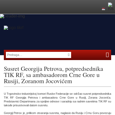
Susret Georgija Petrova, potpredsednika
TIK RF, sa ambasadorom Crne Gore u
Rusiji, Zoranom Jocovićem
U Trgovinsko-industrijskoj komori Ruske Federacije se održao susret potpredsednika
TIK RF Georgija Petrova i ambasadora Crne Gore u Rusiji, Zorana Jocovića.
Predstavnici Departmana za spoljne odnose i saradnju sa radnim savetima TIK RF su
takođe prisustvovali datom susretu.
Georgij Petrov je, prilikom otvaranja susreta, naglasio da Rusiju i Crnu Goru povezuju