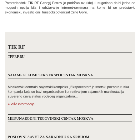
Potpredsednik TIK RF Georgij Petrov je podržao ovu ideju i sugerisao da bi jedna od
mogućih opcija bila i održavanje internet-seminara na kome bi se predstavio
ekonomski, investicioni i turistički potencijal Crne Gore.
TIK RF
TPPRF.RU
SAJAMSKI KOMPLEKS EKSPOCENTAR MOSKVA
Moskovski centralni sajamski kompleks „Ekspocentar“ je svetski poznata ruska
kompanija koja se bavi organizacijom i priređivanjem sajamskih manifestacija i
suvereno čuva status vodećeg organizatora…
» Više informacija
MEĐUNARODNI TRGOVINSKI CENTAR MOSKVA
POSLOVNI SAVET ZA SARADNJU SA SRBIJOM