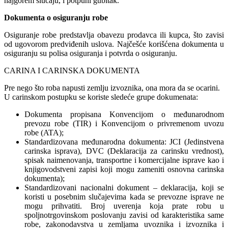
najgorem slučaju, i potpuni gubitak.
Dokumenta o osiguranju robe
Osiguranje robe predstavlja obavezu prodavca ili kupca, što zavisi
od ugovorom predviđenih uslova. Najčešće korišćena dokumenta u
osiguranju su polisa osiguranja i potvrda o osiguranju.
CARINA I CARINSKA DOKUMENTA
Pre nego što roba napusti zemlju izvoznika, ona mora da se ocarini.
U carinskom postupku se koriste sledeće grupe dokumenata:
Dokumenta propisana Konvencijom o međunarodnom
prevozu robe (TIR) i Konvencijom o privremenom uvozu
robe (ATA);
Standardizovana međunarodna dokumenta: JCI (Jedinstvena
carinska isprava), DVC (Deklaracija za carinsku vrednost),
spisak naimenovanja, transportne i komercijalne isprave kao i
knjigovodstveni zapisi koji mogu zameniti osnovna carinska
dokumenta);
Standardizovani nacionalni dokument – deklaracija, koji se
koristi u posebnim slučajevima kada se prevozne isprave ne
mogu prihvatiti. Broj uverenja koja prate robu u
spoljnotrgovinskom poslovanju zavisi od karakteristika same
robe, zakonodavstva u zemljama uvoznika i izvoznika i