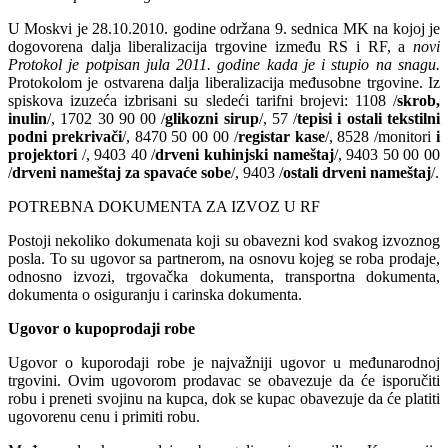
U Moskvi je 28.10.2010. godine održana 9. sednica MK na kojoj je
dogovorena dalja liberalizacija trgovine između RS i RF, a
novi
Protokol je potpisan jula 2011. godine kada je i stupio na snagu.
Protokolom je ostvarena dalja liberalizacija međusobne trgovine. Iz
spiskova izuzeća izbrisani su sledeći tarifni brojevi: 1108 /
skrob,
inulin
/, 1702 30 90 00 /
glikozni sirup
/, 57 /
tepisi i ostali tekstilni
podni prekrivači
/, 8470 50 00 00 /
registar kase
/, 8528 /monitori
i
projektori
/, 9403 40 /
drveni kuhinjski nameštaj
/, 9403 50 00 00
/
drveni nameštaj za spavaće sobe
/, 9403 /
ostali drveni nameštaj
/.
POTREBNA DOKUMENTA ZA IZVOZ U RF
Postoji nekoliko dokumenata koji su obavezni kod svakog izvoznog
posla. To su ugovor sa partnerom, na osnovu kojeg se roba prodaje,
odnosno izvozi, trgovačka dokumenta, transportna dokumenta,
dokumenta o osiguranju i carinska dokumenta.
Ugovor o kupoprodaji robe
Ugovor o kuporodaji robe je najvažniji ugovor u međunarodnoj
trgovini. Ovim ugovorom prodavac se obavezuje da će isporučiti
robu i preneti svojinu na kupca, dok se kupac obavezuje da će platiti
ugovorenu cenu i primiti robu.