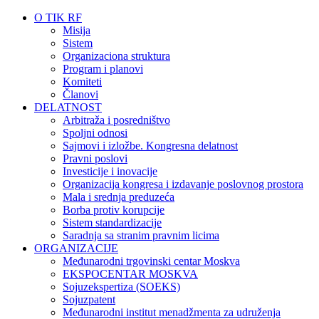
O TIK RF
Misija
Sistem
Organizaciona struktura
Program i planovi
Komiteti
Članovi
DELATNOST
Arbitraža i posredništvo
Spoljni odnosi
Sajmovi i izložbe. Kongresna delatnost
Pravni poslovi
Investicije i inovacije
Organizacija kongresa i izdavanje poslovnog prostora
Mala i srednja preduzeća
Borba protiv korupcije
Sistem standardizacije
Saradnja sa stranim pravnim licima
ORGANIZACIJE
Međunarodni trgovinski centar Moskva
EKSPOCENTAR MOSKVA
Sojuzekspertiza (SOEKS)
Sojuzpatent
Međunarodni institut menadžmenta za udruženja