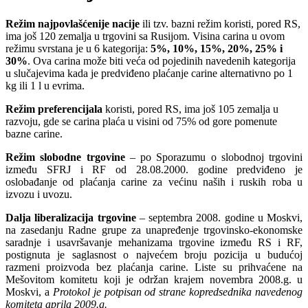
Režim najpovlašćenije nacije
ili tzv. bazni režim koristi, pored RS,
ima još 120 zemalja u trgovini sa Rusijom. Visina carina u ovom
režimu svrstana je u 6 kategorija:
5%, 10%, 15%, 20%, 25% i
30%
. Ova carina može biti veća od pojedinih navedenih kategorija
u slučajevima kada je predviđeno plaćanje carine alternativno po 1
kg ili 1 l u evrima.
Režim preferencijala
koristi, pored RS, ima još 105 zemalja u
razvoju, gde se carina plaća u visini od 75% od gore pomenute
bazne carine.
Režim slobodne trgovine
– po Sporazumu o slobodnoj trgovini
između SFRJ i RF od 28.08.2000. godine predviđeno je
oslobađanje od plaćanja carine za većinu naših i ruskih roba u
izvozu i uvozu.
Dalja liberalizacija trgovine
– septembra 2008. godine u Moskvi,
na zasedanju Radne grupe za unapređenje trgovinsko-ekonomske
saradnje i usavršavanje mehanizama trgovine između RS i RF,
postignuta je saglasnost o najvećem broju pozicija u budućoj
razmeni proizvoda bez plaćanja carine. Liste su prihvaćene na
Mešovitom komitetu koji je održan krajem novembra 2008.g. u
Moskvi, a
Protokol je potpisan od strane kopredsednika navedenog
komiteta aprila 2009.g.