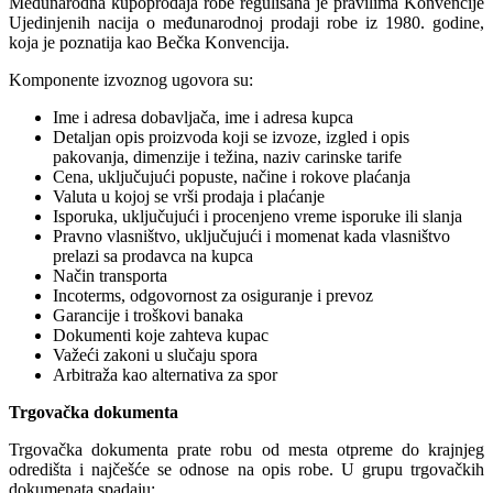
Međunarodna kupoprodaja robe regulisana je pravilima Konvencije
Ujedinjenih nacija o međunarodnoj prodaji robe iz 1980. godine,
koja je poznatija kao Bečka Konvencija.
Komponente izvoznog ugovora su:
Ime i adresa dobavljača, ime i adresa kupca
Detaljan opis proizvoda koji se izvoze, izgled i opis
pakovanja, dimenzije i težina, naziv carinske tarife
Cena, uključujući popuste, načine i rokove plaćanja
Valuta u kojoj se vrši prodaja i plaćanje
Isporuka, uključujući i procenjeno vreme isporuke ili slanja
Pravno vlasništvo, uključujući i momenat kada vlasništvo
prelazi sa prodavca na kupca
Način transporta
Incoterms, odgovornost za osiguranje i prevoz
Garancije i troškovi banaka
Dokumenti koje zahteva kupac
Važeći zakoni u slučaju spora
Arbitraža kao alternativa za spor
Trgovačka dokumenta
Trgovačka dokumenta prate robu od mesta otpreme do krajnjeg
odredišta i najčešće se odnose na opis robe. U grupu trgovačkih
dokumenata spadaju: