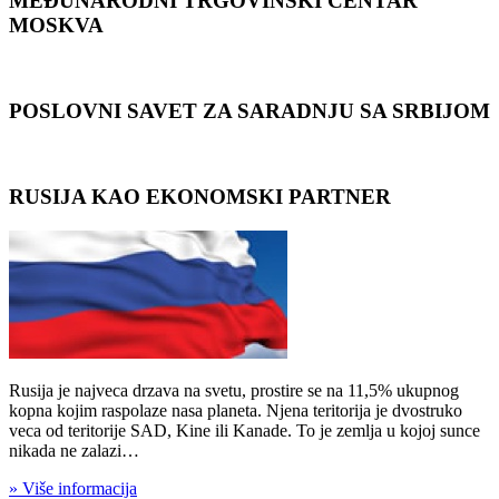
MEĐUNARODNI TRGOVINSKI CENTAR
MOSKVA
POSLOVNI SAVET ZA SARADNJU SA SRBIJOM
RUSIJA KAO EKONOMSKI PARTNER
Rusija je najveca drzava na svetu, prostire se na 11,5% ukupnog
kopna kojim raspolaze nasa planeta. Njena teritorija je dvostruko
veca od teritorije SAD, Kine ili Kanade. To je zemlja u kojoj sunce
nikada ne zalazi…
» Više informacija