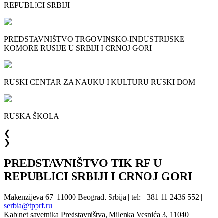
REPUBLICI SRBIJI
PREDSTAVNIŠTVO TRGOVINSKO-INDUSTRIJSKE
KOMORE RUSIJE U SRBIJI I CRNOJ GORI
RUSKI CENTAR ZA NAUKU I KULTURU RUSKI DOM
RUSKA ŠKOLA
❮
❯
PREDSTAVNIŠTVO TIK RF U
REPUBLICI SRBIJI I CRNOJ GORI
Makenzijeva 67, 11000 Beograd, Srbija | tel: +381 11 2436 552 |
serbia@tpprf.ru
Kabinet savetnika Predstavništva, Milenka Vesnića 3, 11040