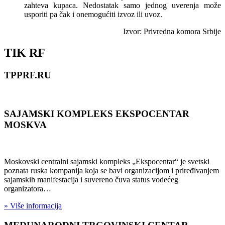
zahteva kupaca. Nedostatak samo jednog uverenja može
usporiti pa čak i onemogućiti izvoz ili uvoz.
Izvor: Privredna komora Srbije
TIK RF
TPPRF.RU
SAJAMSKI KOMPLEKS EKSPOCENTAR
MOSKVA
Moskovski centralni sajamski kompleks „Ekspocentar“ je svetski
poznata ruska kompanija koja se bavi organizacijom i priređivanjem
sajamskih manifestacija i suvereno čuva status vodećeg
organizatora…
» Više informacija