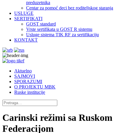
preduzetnika
Centar za pomoć deci bez roditeljskog staranja
USLUGE
SERTIFIKATI
GOST standard
Vrste sertifikata u GOST R sistemu
Usluge sistema TIK RF za sertifikaciju
KONTAKT
Aktuelno
SAJMOVI
SPORAZUMI
O PROJEKTU MBK
Ruske institucije
Carinski režimi sa Ruskom
Federacijom