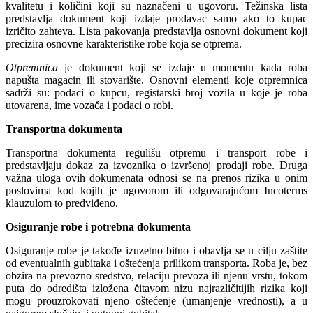
kvalitetu i količini koji su naznačeni u ugovoru. Težinska lista
predstavlja dokument koji izdaje prodavac samo ako to kupac
izričito zahteva. Lista pakovanja predstavlja osnovni dokument koji
precizira osnovne karakteristike robe koja se otprema.
Otpremnica
je dokument koji se izdaje u momentu kada roba
napušta magacin ili stovarište. Osnovni elementi koje otpremnica
sadrži su: podaci o kupcu, registarski broj vozila u koje je roba
utovarena, ime vozača i podaci o robi.
Transportna dokumenta
Transportna dokumenta regulišu otpremu i transport robe i
predstavljaju dokaz za izvoznika o izvršenoj prodaji robe. Druga
važna uloga ovih dokumenata odnosi se na prenos rizika u onim
poslovima kod kojih je ugovorom ili odgovarajućom Incoterms
klauzulom to predviđeno.
Osiguranje robe i potrebna dokumenta
Osiguranje robe je takođe izuzetno bitno i obavlja se u cilju zaštite
od eventualnih gubitaka i oštećenja prilikom transporta. Roba je, bez
obzira na prevozno sredstvo, relaciju prevoza ili njenu vrstu, tokom
puta do odredišta izložena čitavom nizu najrazličitijih rizika koji
mogu prouzrokovati njeno oštećenje (umanjenje vrednosti), a u