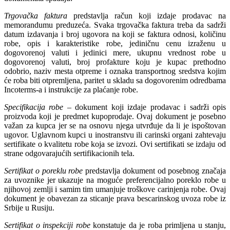
Trgovačka faktura
predstavlja račun koji izdaje prodavac na
memorandumu preduzeća. Svaka trgovačka faktura treba da sadrži
datum izdavanja i broj ugovora na koji se faktura odnosi, količinu
robe, opis i karakteristike robe, jediničnu cenu izraženu u
dogovorenoj valuti i jedinici mere, ukupnu vrednost robe u
dogovorenoj valuti, broj profakture koju je kupac prethodno
odobrio, naziv mesta otpreme i oznaka transportnog sredstva kojim
će roba biti otpremljena, paritet u skladu sa dogovorenim odredbama
Incoterms-a i instrukcije za plaćanje robe.
Specifikacija robe
– dokument koji izdaje prodavac i sadrži opis
proizvoda koji je predmet kupoprodaje. Ovaj dokument je posebno
važan za kupca jer se na osnovu njega utvrđuje da li je ispoštovan
ugovor. Uglavnom kupci u inostranstvu ili carinski organi zahtevaju
sertifikate o kvalitetu robe koja se izvozi. Ovi sertifikati se izdaju od
strane odgovarajućih sertifikacionih tela.
Sertifikat o poreklu robe
predstavlja dokument od posebnog značaja
za uvoznike jer ukazuje na moguće preferencijalno poreklo robe u
njihovoj zemlji i samim tim umanjuje troškove carinjenja robe. Ovaj
dokument je obavezan za sticanje prava bescarinskog uvoza robe iz
Srbije u Rusiju.
Sertifikat o inspekciji robe
konstatuje da je roba primljena u stanju,