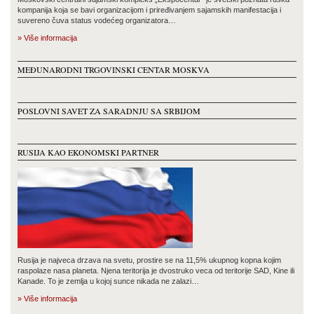
kompanija koja se bavi organizacijom i priređivanjem sajamskih manifestacija i
suvereno čuva status vodećeg organizatora…
» Više informacija
MEĐUNARODNI TRGOVINSKI CENTAR MOSKVA
POSLOVNI SAVET ZA SARADNJU SA SRBIJOM
RUSIJA KAO EKONOMSKI PARTNER
Rusija je najveca drzava na svetu, prostire se na 11,5% ukupnog kopna kojim
raspolaze nasa planeta. Njena teritorija je dvostruko veca od teritorije SAD, Kine ili
Kanade. To je zemlja u kojoj sunce nikada ne zalazi…
» Više informacija