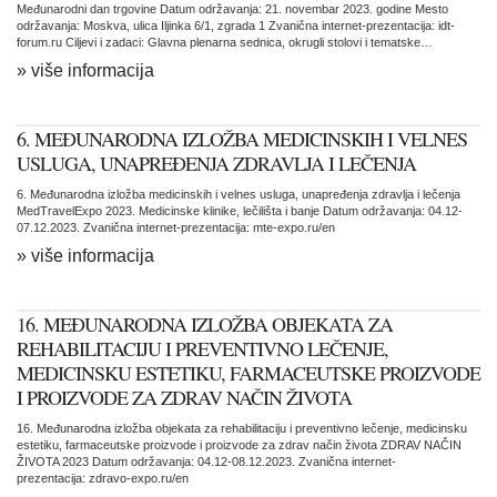
Međunarodni dan trgovine Datum održavanja: 21. novembar 2023. godine Mesto
održavanja: Moskva, ulica Iljinka 6/1, zgrada 1 Zvanična internet-prezentacija: idt-
forum.ru Ciljevi i zadaci: Glavna plenarna sednica, okrugli stolovi i tematske…
» više informacija
6. MEĐUNARODNA IZLOŽBA MEDICINSKIH I VELNES
USLUGA, UNAPREĐENJA ZDRAVLJA I LEČENJA
6. Međunarodna izložba medicinskih i velnes usluga, unapređenja zdravlja i lečenja
MedTravelExpo 2023. Medicinske klinike, lečilišta i banje Datum održavanja: 04.12-
07.12.2023. Zvanična internet-prezentacija: mte-expo.ru/en
» više informacija
16. MEĐUNARODNA IZLOŽBA OBJEKATA ZA
REHABILITACIJU I PREVENTIVNO LEČENJE,
MEDICINSKU ESTETIKU, FARMACEUTSKE PROIZVODE
I PROIZVODE ZA ZDRAV NAČIN ŽIVOTA
16. Međunarodna izložba objekata za rehabilitaciju i preventivno lečenje, medicinsku
estetiku, farmaceutske proizvode i proizvode za zdrav način života ZDRAV NAČIN
ŽIVOTA 2023 Datum održavanja: 04.12-08.12.2023. Zvanična internet-
prezentacija: zdravo-expo.ru/en