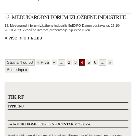
13. MEĐUNARODNI FORUM IZLOŽBENE INDUSTRIJE
13. Međunarodni forum izložbene industrije 5pEXPO Datum održavanja: 23.10-
26.10.2023. Zvanična internet-prezentacija: 5p-expo.ru/en
» više informacija
Strana 4 od 58
« Prva
«
...
2
3
4
5
6
...
»
Poslednja »
TIK RF
TPPRF.RU
SAJAMSKI KOMPLEKS EKSPOCENTAR MOSKVA
Moskovski centralni sajamski kompleks „Ekspocentar“ je svetski poznata ruska