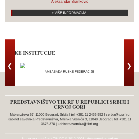
Aleksandar Branković
» VIŠE INFORMACIJA
RUSKE INSTITUCIJE
❮
❯
AMBASADA RUSKE FEDERACIJE
TRG
PREDSTAVNIŠTVO TIK RF U REPUBLICI SRBIJI I
CRNOJ GORI
Makenzijeva 67, 11000 Beograd, Srbija | tel: +381 11 2436 552 |
serbia@tpprf.ru
Kabinet savetnika Predstavništva, Milenka Vesnića 3, 11040 Beograd | tel: +381 11
3676 370 |
kabinetsavetnika@tikrf.org
Sva prava zadržava
TIK RF
© 2012-2026 | developed by
ogitive