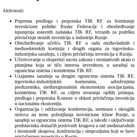
Aktivnosti:
Priprema predloga i preporuka TIK RF za formiranje
investicione politike Ruske Federacije i obezbeđivanje
ispunjenja ustavnih zadataka TIK RF, vezanih za podršku
privlačenju stranih investicija u industriju Rusije.
Obezbeđivanje učešća TIK RF u radu međuvladinih i
međusektorskih komisija i drugih organa za trgovinsko-
industrijsku saradnju, s ciljem privlačenja investicija u Rusiju.
Učestvovanje u ekspertizi nacrta zakona i normativnih akata o
pitanjima koja se tiču interesa investitora, u saradnji sa
ograncima sistema i komitetima TIK RF.
Uzajamna saradnja sa drugim ograncima sistema TIK RF,
trgovinsko-industrijskim komorama, udruženjima
preduzetnika, međuregionalnim ekonomskim asocijacijama,
komitetima TIK RF, sa ciljem stvaranja opštih pristupa,
predloga i preporuka Komore u oblasti privlačenja investicija
u nacionalnu ekonomiju.
Organizacija i održavanje konferencija, seminara i okruglih
stolova na temu poboljšanja investicione klime Rusije, u
saradnji sa ograncima sistema TIK RF, a takođe i uključivanje
predstavnika domaćih poslovnih krugova u rad međunarodnih
i inostranih skupova, konferencija i simpozijuma koji se bave
privlačenjem investicija u Rusiju.