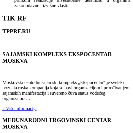
prilikom realizacije investitorske delatnosti u organima
zakonodavne i izvršne vlasti.
TIK RF
TPPRF.RU
SAJAMSKI KOMPLEKS EKSPOCENTAR
MOSKVA
Moskovski centralni sajamski kompleks „Ekspocentar“ je svetski
poznata ruska kompanija koja se bavi organizacijom i priređivanjem
sajamskih manifestacija i suvereno čuva status vodećeg
organizatora…
» Više informacija
MEĐUNARODNI TRGOVINSKI CENTAR
MOSKVA