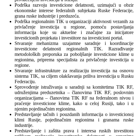
Podrška razvoju investicione delatnosti, uzimajući u obzir
ekonomske interese federalnih subjekata Ruske Federacije,
grana ruske industrije i preduzeća.
Podrška regionalnim TIK u organizaciji aktivnosti vezanih za
privlačenje investicija u regione, pomoću postavljanja
informacija koje su aktuelne i značajne za inicijatore
investicionih projekata i investitore na investicioni portal.
Stvaranje mehanizma uzajamne saradnje i koordinacije
investicione delatnosti regionalnih TIK. Razrađivanje
metodoloških preporuka za poboljšanje investicione klime u
regionima, priprema specijalista za privlačenje investicija u
regione.
Stvaranje infrastrukture za realizaciju investicija na osnovu
sistema TIK, sa ciljem olakšavanja priliva investicija u Rusku
Federaciju.
Sprovođenje istraživanja u saradnji sa komitetima TIK RF,
udruženjima preduzetnika – članovima TIK RF, poslovnim
organizacijama – članovima TIK RF na federalnom nivou i
praćenje investicione klime, kako u celoj Rusiji, tako i u
njenim pojedinačnim regionima.
Predstavljanje tačnih i pouzdanih informacija o investicionoj
klimi Rusije, pojedinačnim regionima i granama ruske
industrije.
Predstavljanje i zaštita prava i interesa ruskih investitora