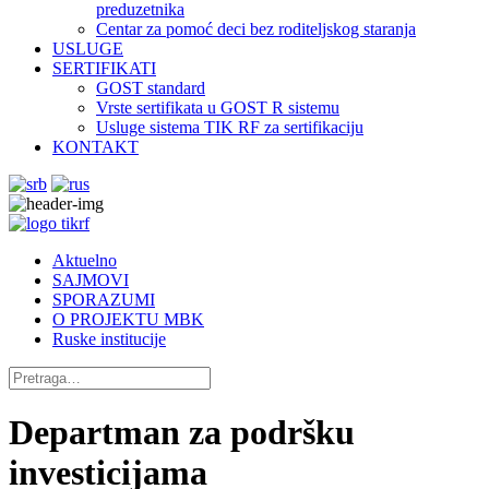
preduzetnika
Centar za pomoć deci bez roditeljskog staranja
USLUGE
SERTIFIKATI
GOST standard
Vrste sertifikata u GOST R sistemu
Usluge sistema TIK RF za sertifikaciju
KONTAKT
Aktuelno
SAJMOVI
SPORAZUMI
O PROJEKTU MBK
Ruske institucije
Departman za podršku
investicijama