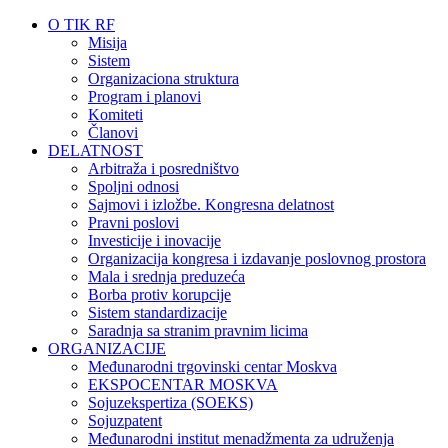
O TIK RF
Misija
Sistem
Organizaciona struktura
Program i planovi
Komiteti
Članovi
DELATNOST
Arbitraža i posredništvo
Spoljni odnosi
Sajmovi i izložbe. Kongresna delatnost
Pravni poslovi
Investicije i inovacije
Organizacija kongresa i izdavanje poslovnog prostora
Mala i srednja preduzeća
Borba protiv korupcije
Sistem standardizacije
Saradnja sa stranim pravnim licima
ORGANIZACIJE
Međunarodni trgovinski centar Moskva
EKSPOCENTAR MOSKVA
Sojuzekspertiza (SOEKS)
Sojuzpatent
Međunarodni institut menadžmenta za udruženja