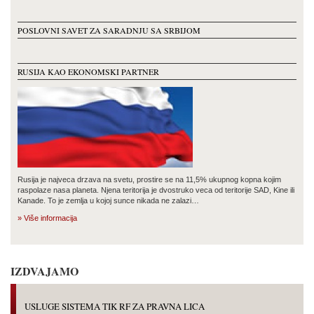
POSLOVNI SAVET ZA SARADNJU SA SRBIJOM
RUSIJA KAO EKONOMSKI PARTNER
Rusija je najveca drzava na svetu, prostire se na 11,5% ukupnog kopna kojim
raspolaze nasa planeta. Njena teritorija je dvostruko veca od teritorije SAD, Kine ili
Kanade. To je zemlja u kojoj sunce nikada ne zalazi…
» Više informacija
IZDVAJAMO
USLUGE SISTEMA TIK RF ZA PRAVNA LICA