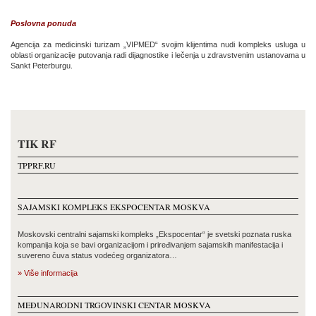
Poslovna ponuda
Agencija za medicinski turizam „VIPMED“ svojim klijentima nudi kompleks usluga u
oblasti organizacije putovanja radi dijagnostike i lečenja u zdravstvenim ustanovama u
Sankt Peterburgu.
TIK RF
TPPRF.RU
SAJAMSKI KOMPLEKS EKSPOCENTAR MOSKVA
Moskovski centralni sajamski kompleks „Ekspocentar“ je svetski poznata ruska
kompanija koja se bavi organizacijom i priređivanjem sajamskih manifestacija i
suvereno čuva status vodećeg organizatora…
» Više informacija
MEĐUNARODNI TRGOVINSKI CENTAR MOSKVA