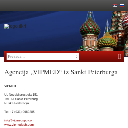
Agencija „VIPMED“ iz Sankt Peterburga
VIPMED
Ul. Nevski prospekt 151
191167 Sankt Peterburg
Ruska Federacija
Tel: +7 (931) 9982285
info@vipmedspb.com
www.vipmedspb.com