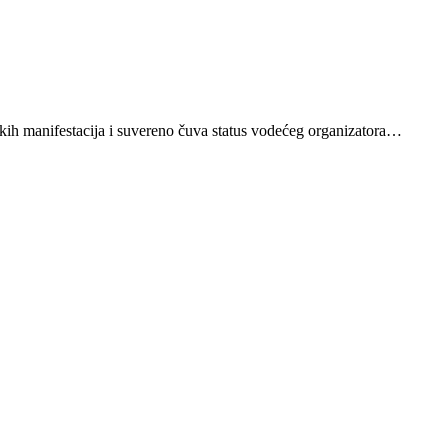
kih manifestacija i suvereno čuva status vodećeg organizatora…