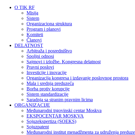
O TIK RF
Misija
Sistem
Organizaciona struktura
Program i planovi
Komiteti
Članovi
DELATNOST
Arbitraža i posredništvo
Spoljni odnosi
Sajmovi i izložbe. Kongresna delatnost
Pravni poslovi
Investicije i inovacije
Organizacija kongresa i izdavanje poslovnog prostora
Mala i srednja preduzeća
Borba protiv korupcije
Sistem standardizacije
Saradnja sa stranim pravnim licima
ORGANIZACIJE
Međunarodni trgovinski centar Moskva
EKSPOCENTAR MOSKVA
Sojuzekspertiza (SOEKS)
Sojuzpatent
Međunarodni institut menadžmenta za udruženja preduze