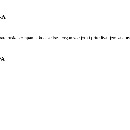
VA
ata ruska kompanija koja se bavi organizacijom i priređivanjem sajams
VA