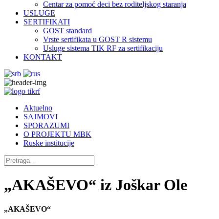
Centar za pomoć deci bez roditeljskog staranja
USLUGE
SERTIFIKATI
GOST standard
Vrste sertifikata u GOST R sistemu
Usluge sistema TIK RF za sertifikaciju
KONTAKT
Aktuelno
SAJMOVI
SPORAZUMI
O PROJEKTU MBK
Ruske institucije
„AKAŠEVO“ iz Joškar Ole
„AKAŠEVO“