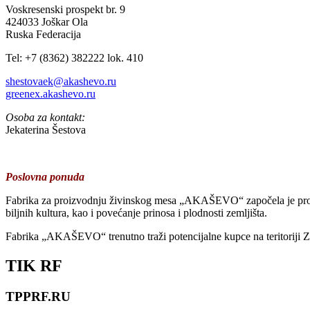
Voskresenski prospekt br. 9
424033 Joškar Ola
Ruska Federacija
Tel: +7 (8362) 382222 lok. 410
shestovaek@akashevo.ru
greenex.akashevo.ru
Osoba za kontakt:
Jekaterina Šestova
Poslovna ponuda
Fabrika za proizvodnju živinskog mesa „AKAŠEVO“ započela je proizv
biljnih kultura, kao i povećanje prinosa i plodnosti zemljišta.
Fabrika „AKAŠEVO“ trenutno traži potencijalne kupce na teritoriji Z
TIK RF
TPPRF.RU