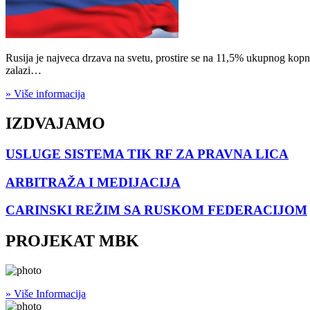
Rusija je najveca drzava na svetu, prostire se na 11,5% ukupnog kopna
zalazi…
» Više informacija
IZDVAJAMO
USLUGE SISTEMA TIK RF ZA PRAVNA LICA
ARBITRAŽA I MEDIJACIJA
CARINSKI REŽIM SA RUSKOM FEDERACIJOM
PROJEKAT MBK
» Više Informacija