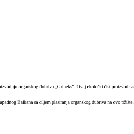
odnju organskog đubriva „Grineks“. Ovaj ekološki čist proizvod sadrži
apadnog Balkana sa ciljem plasiranja organskog đubriva na ovo tržište.