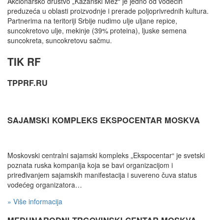
Akcionarsko društvo „Kazanski Mez“ je jedno od vodećih
preduzeća u oblasti proizvodnje i prerade poljoprivrednih kultura.
Partnerima na teritoriji Srbije nudimo ulje uljane repice,
suncokretovo ulje, mekinje (39% proteina), ljuske semena
suncokreta, suncokretovu sačmu.
TIK RF
TPPRF.RU
SAJAMSKI KOMPLEKS EKSPOCENTAR MOSKVA
Moskovski centralni sajamski kompleks „Ekspocentar“ je svetski
poznata ruska kompanija koja se bavi organizacijom i
priređivanjem sajamskih manifestacija i suvereno čuva status
vodećeg organizatora…
» Više informacija