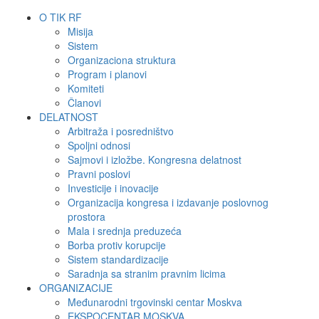
O TIK RF
Misija
Sistem
Organizaciona struktura
Program i planovi
Komiteti
Članovi
DELATNOST
Arbitraža i posredništvo
Spoljni odnosi
Sajmovi i izložbe. Kongresna delatnost
Pravni poslovi
Investicije i inovacije
Organizacija kongresa i izdavanje poslovnog
prostora
Mala i srednja preduzeća
Borba protiv korupcije
Sistem standardizacije
Saradnja sa stranim pravnim licima
ORGANIZACIJE
Međunarodni trgovinski centar Moskva
EKSPOCENTAR MOSKVA