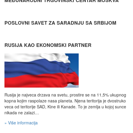
MEĐUNARODNI TRGOVINSKI CENTAR MOSKVA
POSLOVNI SAVET ZA SARADNJU SA SRBIJOM
RUSIJA KAO EKONOMSKI PARTNER
Rusija je najveca drzava na svetu, prostire se na 11,5% ukupnog
kopna kojim raspolaze nasa planeta. Njena teritorija je dvostruko
veca od teritorije SAD, Kine ili Kanade. To je zemlja u kojoj sunce
nikada ne zalazi…
» Više informacija