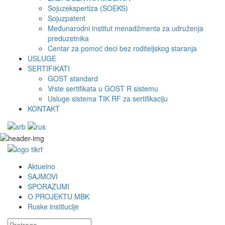
Sojuzekspertiza (SOEKS)
Sojuzpatent
Međunarodni institut menadžmenta za udruženja
preduzetnika
Centar za pomoć deci bez roditeljskog staranja
USLUGE
SERTIFIKATI
GOST standard
Vrste sertifikata u GOST R sistemu
Usluge sistema TIK RF za sertifikaciju
KONTAKT
Aktuelno
SAJMOVI
SPORAZUMI
O PROJEKTU MBK
Ruske institucije