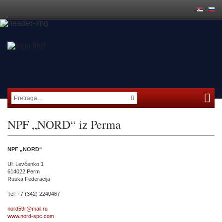
NPF „NORD“ iz Perma
NPF „NORD“
Ul. Levčenko 1
614022 Perm
Ruska Federacija
Tel: +7 (342) 2240467
nord59r@mail.ru
www.nord-spc.com