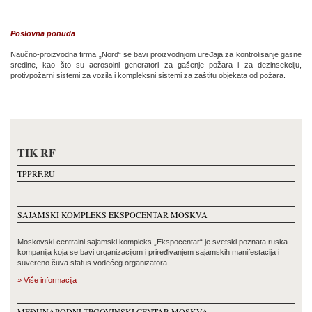
Poslovna ponuda
Naučno-proizvodna firma „Nord“ se bavi proizvodnjom uređaja za kontrolisanje gasne
sredine, kao što su aerosolni generatori za gašenje požara i za dezinsekciju,
protivpožarni sistemi za vozila i kompleksni sistemi za zaštitu objekata od požara.
TIK RF
TPPRF.RU
SAJAMSKI KOMPLEKS EKSPOCENTAR MOSKVA
Moskovski centralni sajamski kompleks „Ekspocentar“ je svetski poznata ruska
kompanija koja se bavi organizacijom i priređivanjem sajamskih manifestacija i
suvereno čuva status vodećeg organizatora…
» Više informacija
MEĐUNARODNI TRGOVINSKI CENTAR MOSKVA