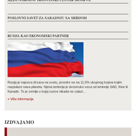
POSLOVNI SAVET ZA SARADNJU SA SRBIJOM
RUSIJA KAO EKONOMSKI PARTNER
Rusija je najveca drzava na svetu, prostire se na 11,5% ukupnog kopna kojim
raspolaze nasa planeta. Njena teritorija je dvostruko veca od teritorije SAD, Kine ili
Kanade. To je zemlja u kojoj sunce nikada ne zalazi…
» Više informacija
IZDVAJAMO