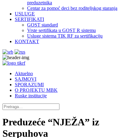
preduzetnika
Centar za pomoć deci bez roditeljskog staranja
USLUGE
SERTIFIKATI
GOST standard
Vrste sertifikata u GOST R sistemu
Usluge sistema TIK RF za sertifikaciju
KONTAKT
Aktuelno
SAJMOVI
SPORAZUMI
O PROJEKTU MBK
Ruske institucije
Preduzeće “NJEŽA” iz
Serpuhova