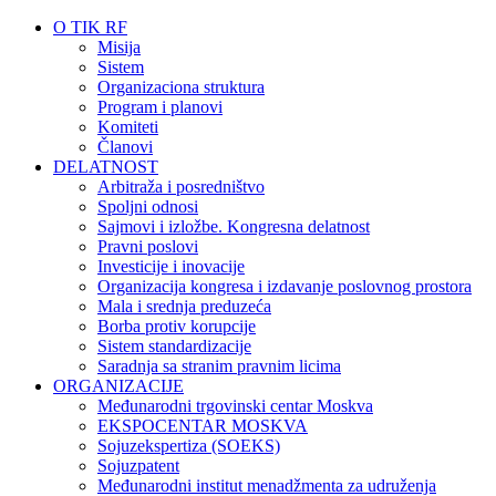
O TIK RF
Misija
Sistem
Organizaciona struktura
Program i planovi
Komiteti
Članovi
DELATNOST
Arbitraža i posredništvo
Spoljni odnosi
Sajmovi i izložbe. Kongresna delatnost
Pravni poslovi
Investicije i inovacije
Organizacija kongresa i izdavanje poslovnog prostora
Mala i srednja preduzeća
Borba protiv korupcije
Sistem standardizacije
Saradnja sa stranim pravnim licima
ORGANIZACIJE
Međunarodni trgovinski centar Moskva
EKSPOCENTAR MOSKVA
Sojuzekspertiza (SOEKS)
Sojuzpatent
Međunarodni institut menadžmenta za udruženja