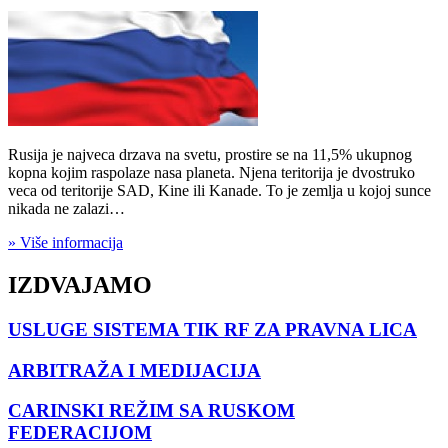
Rusija je najveca drzava na svetu, prostire se na 11,5% ukupnog
kopna kojim raspolaze nasa planeta. Njena teritorija je dvostruko
veca od teritorije SAD, Kine ili Kanade. To je zemlja u kojoj sunce
nikada ne zalazi…
» Više informacija
IZDVAJAMO
USLUGE SISTEMA TIK RF ZA PRAVNA LICA
ARBITRAŽA I MEDIJACIJA
CARINSKI REŽIM SA RUSKOM
FEDERACIJOM