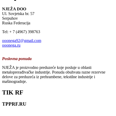
NJEŽA DOO
Ul. Sovjetska br. 57
Serpuhov
Ruska Federacija
Tel: + 7 (4967) 398763
ooonega92@gmail.com
ooonega.ru
Poslovna ponuda
NJEŽA je proizvodno preduzeće koje posluje u oblasti
metaloprerađivačke industrije. Ponuda obuhvata razne rezervne
delove za preduzeća iz prehrambene, tekstilne industrije i
mašinogradnje.
TIK RF
TPPRF.RU