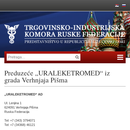
Preduzeće „URALEKETROMED“ iz
grada Verhnjaja Pišma
„URALEKETROMED“ AD
Ul. Lenjina 1
624091 Verhnjaja Pišma
Ruska Federacija
Tel: +7 (343) 3794071
Tel: +7 (34368) 46121