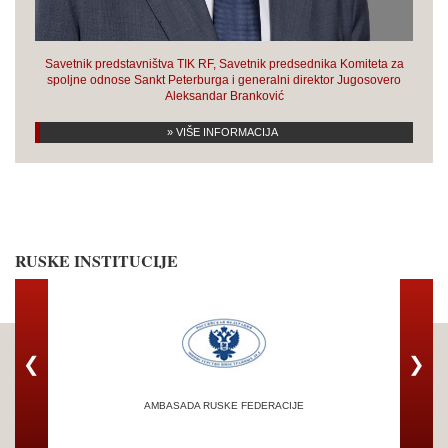
Savetnik predstavništva TIK RF, Savetnik predsednika Komiteta za
spoljne odnose Sankt Peterburga i generalni direktor Jugosovero
Aleksandar Branković
» VIŠE INFORMACIJA
RUSKE INSTITUCIJE
❮
❯
AMBASADA RUSKE FEDERACIJE
TRG