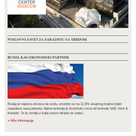
POSLOVNI SAVET ZA SARADNJU SA SRBIJOM
RUSIJA KAO EKONOMSKI PARTNER
Rusija je najveca drzava na svetu, prostire se na 11,5% ukupnog kopna kojim
raspolaze nasa planeta. Njena teritorija je dvostruko veca od teritorije SAD, Kine ili
Kanade. To je zemlja u kojoj sunce nikada ne zalazi…
» Više informacija