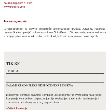
aouralem@elem.ru.com
www.elem.ru.com
Poslovna ponuda
„Uraleketromed“ je glavno preduzeće akcionarskog društva „Uralska rudarsko-
metalurška kompanija“. Njihov asortiman čini više od 100 proizvoda, među kojima se
izdvajaju: plavi kamen, nikl-sulfat, cink oksid, bakarna žica, olovo i bakarni prah.
TIK RF
TPPRF.RU
SAJAMSKI KOMPLEKS EKSPOCENTAR MOSKVA
Moskovski centralni sajamski kompleks „Ekspocentar“ je svetski poznata ruska
kompanija koja se bavi organizacijom i priređivanjem sajamskih manifestacija i
suvereno čuva status vodećeg organizatora…
» Više informacija